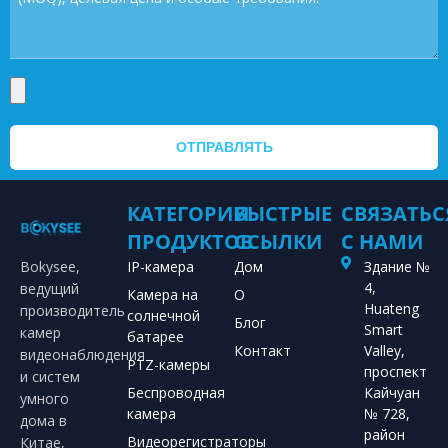
ОТПРАВЛЯТЬ
КАТЕГОРИИ
БЫСТРЫЕ
СВЯЗАТЬС
ПРОДУКТОВ
ССЫЛКИ
С НАМИ
Bokysee,
IP-камера
Дом
Здание №
4,
ведущий
Камера на
О
Huateng
производитель
солнечной
Блог
Smart
камер
батарее
Контакт
Valley,
видеонаблюдения
PTZ-камеры
проспект
и систем
Беспроводная
Кайчуан
умного
камера
№ 728,
дома в
район
Видеорегистраторы
Китае,