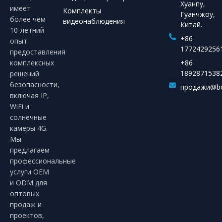
Хуанпу,
имеет
Комплекты
Гуанчжоу,
более чем
видеонаблюдения
Китай.
10-летний
+86
опыт
1772429256
предоставления
комплексных
+86
1892871538
решений
безопасности,
продажи@bo
включая IP,
WiFi и
солнечные
камеры 4G.
Мы
предлагаем
профессиональные
услуги OEM
и ODM для
оптовых
продаж и
проектов,