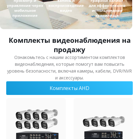
просмотр и
запись и
графики записи
управление через
воспроизведение
для эффективного
мобильное
видео
использования
приложение
хранилища
Комплекты видеонаблюдения на
продажу
Ознакомьтесь с нашим ассортиментом комплектов
видеонаблюдения, которые помогут вам повысить
уровень безопасности, включая камеры, кабели, DVR/NVR
и аксессуары.
Комплекты AHD