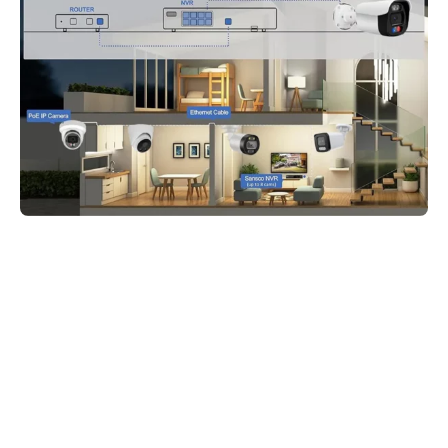
Комплекты POE
Комплекты POE (Power over Ethernet) упрощают установку,
объединяя IP-камеры с питанием, подаваемым через один
кабель Ethernet. Комплекты включают IP-камеры POE,
коммутатор POE или NVR со встроенными портами POE,
кабелями и аксессуарами. Эта технология упрощает
настройку, уменьшая необходимость в отдельных
источниках питания.