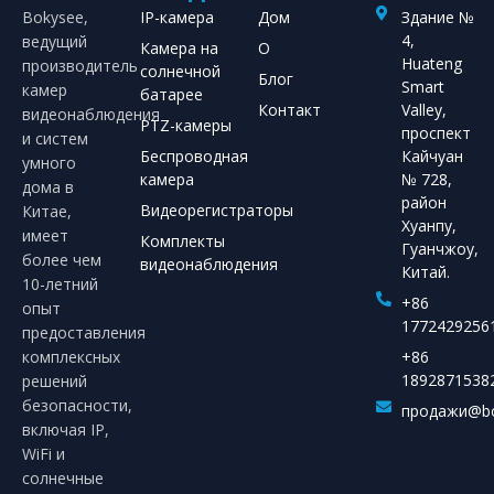
Bokysee,
IP-камера
Дом
Здание №
4,
ведущий
Камера на
О
Huateng
производитель
солнечной
Блог
Smart
камер
батарее
Контакт
Valley,
видеонаблюдения
PTZ-камеры
проспект
и систем
Беспроводная
Кайчуан
умного
камера
№ 728,
дома в
район
Видеорегистраторы
Китае,
Хуанпу,
имеет
Комплекты
Гуанчжоу,
более чем
видеонаблюдения
Китай.
10-летний
+86
опыт
1772429256
предоставления
комплексных
+86
1892871538
решений
безопасности,
продажи@bo
включая IP,
WiFi и
солнечные