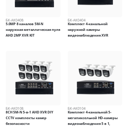
БК-АК0408
БК-АК0404
5.0MP 8 каналов 5M-N
Комплект 4-канальной
наружная металлическая пуля
наружной камеры
AHD 2MP XVR KIT
видеонаблюдения XVR
БК-АК0108
БК-АК0104
8CH 5M-N 5-в-1 AHD XVR DIY
Комплект 4-канальной 5-
CCTV комплекты камер
мегапиксельной HD-камеры
безопасности
видеонаблюдения 5 в 1,