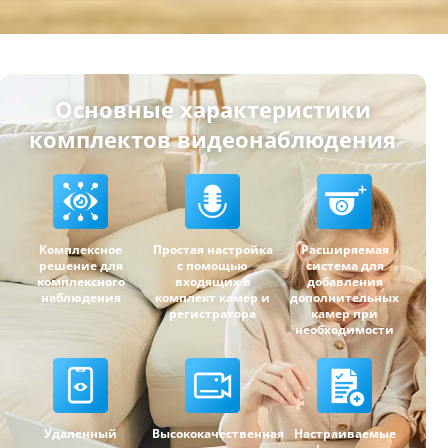
Основные характеристики
комплектов видеонаблюдения
Простая настройка
Расширяемая
Комплексное
с помощью
система для
решение для
входящих в
добавления
комплексного
комплект камер и
дополнительных
наблюдения
регистратора
камер при
необходимости
Удаленный
Высококачественная
Настраиваемые