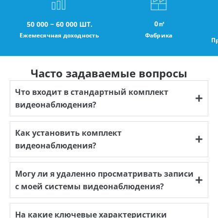
0
㎡
50 000 ~ 60 000 ШТ.
Ежемесячная доходность
Фабрика
П
Часто задаваемые вопросы
Что входит в стандартный комплект
видеонаблюдения?
Как установить комплект
видеонаблюдения?
Могу ли я удаленно просматривать записи
с моей системы видеонаблюдения?
На какие ключевые характеристики