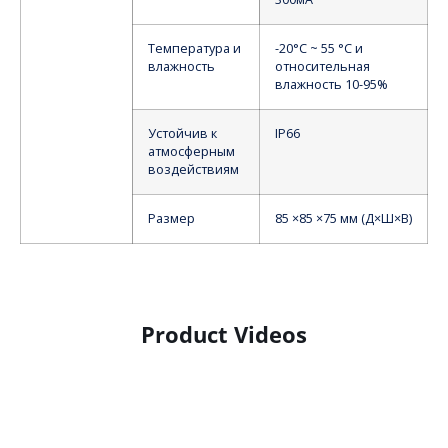
Температура и
-20°C ~ 55 °C и
влажность
относительная
влажность 10-95%
Устойчив к
IP66
атмосферным
воздействиям
Размер
85 ×85 ×75 мм (Д×Ш×В)
Product Videos