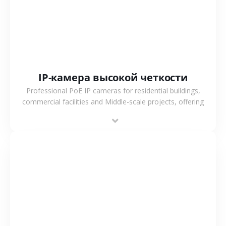
IP-камера высокой четкости
Professional PoE IP cameras for residential buildings,
commercial facilities and Middle-scale projects, offering
stable performance, high compatibility and OEM & ODM
support.
СМОТРЕТЬ БОЛЬШЕ