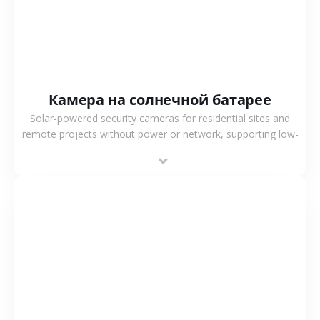
Камера на солнечной батарее
Solar-powered security cameras for residential sites and
remote projects without power or network, supporting low-
power operation, 4G or WiFi connection and outdoor
monitoring.
СМОТРЕТЬ БОЛЬШЕ