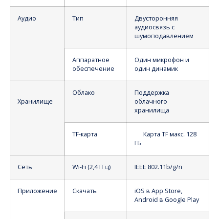
Аудио
Тип
Двусторонняя
аудиосвязь с
шумоподавлением
Аппаратное
Один микрофон и
обеспечение
один динамик
Облако
Поддержка
Хранилище
облачного
хранилища
TF-карта
Карта TF макс. 128
ГБ
Сеть
Wi-Fi (2,4 ГГц)
IEEE 802.11b/g/n
Приложение
Скачать
iOS в App Store,
Android в Google Play