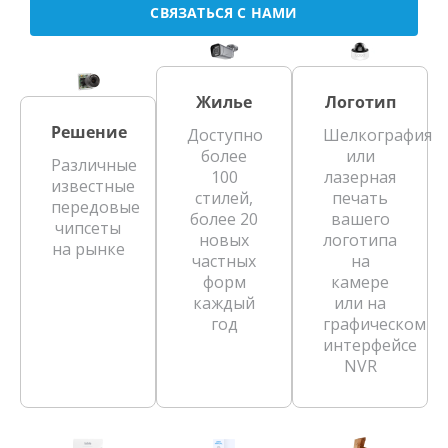
СВЯЗАТЬСЯ С НАМИ
Жилье
Логотип
Решение
Доступно
Шелкография
более
или
Различные
100
лазерная
известные
стилей,
печать
передовые
более 20
вашего
чипсеты
новых
логотипа
на рынке
частных
на
форм
камере
каждый
или на
год
графическом
интерфейсе
NVR