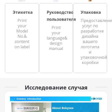
Этикетка
Руководство
Упаковка
пользователя
Print
Предоставлени
your
услуг по
Print
Model
разработке
your
No.&
дизайна
language&
content
вашего
design
on label
логотипа
manual
и
упаковочной
коробки
Исследование случая