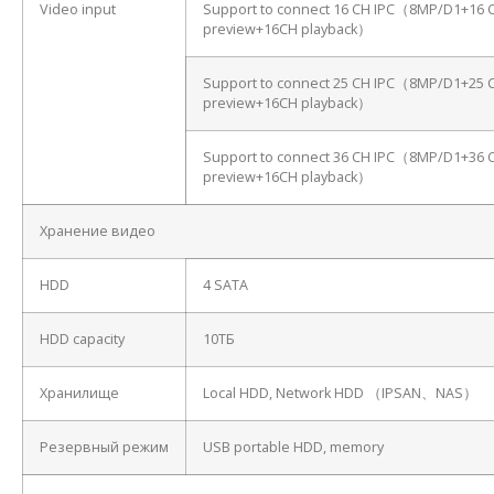
Video input
Support to connect 16 CH IPC（8MP/D1+16 
preview+16CH playback）
Support to connect 25 CH IPC（8MP/D1+25 
preview+16CH playback）
Support to connect 36 CH IPC（8MP/D1+36 
preview+16CH playback）
Хранение видео
HDD
4 SATA
HDD capacity
10ТБ
Хранилище
Local HDD, Network HDD （IPSAN、NAS）
Резервный режим
USB portable HDD, memory