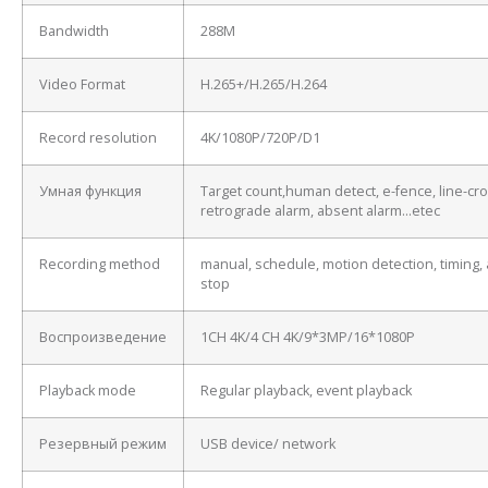
Bandwidth
288M
Video Format
H.265+/H.265/H.264
Record resolution
4K/1080P/720P/D1
Умная функция
Target count,human detect, e-fence, line-cro
retrograde alarm, absent alarm…etec
Recording method
manual, schedule, motion detection, timing, 
stop
Воспроизведение
1CH 4K/4 CH 4K/9*3MP/16*1080P
Playback mode
Regular playback, event playback
Резервный режим
USB device/ network