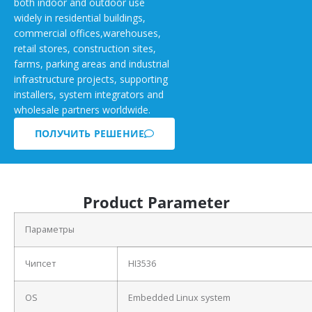
both indoor and outdoor use
widely in residential buildings,
commercial offices,warehouses,
retail stores, construction sites,
farms, parking areas and industrial
infrastructure projects, supporting
installers, system integrators and
wholesale partners worldwide.
ПОЛУЧИТЬ РЕШЕНИЕ
Product Parameter
Параметры
Чипсет
HI3536
OS
Embedded Linux system