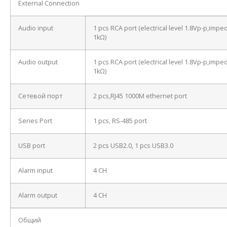
External Connection
Audio input
1 pcs RCA port (electrical level 1.8Vp-p,imp
1kΩ)
Audio output
1 pcs RCA port (electrical level 1.8Vp-p,imp
1kΩ)
Сетевой порт
2 pcs,RJ45 1000M ethernet port
Series Port
1 pcs, RS-485 port
USB port
2 pcs USB2.0, 1 pcs USB3.0
Alarm input
4 CH
Alarm output
4 CH
Общий