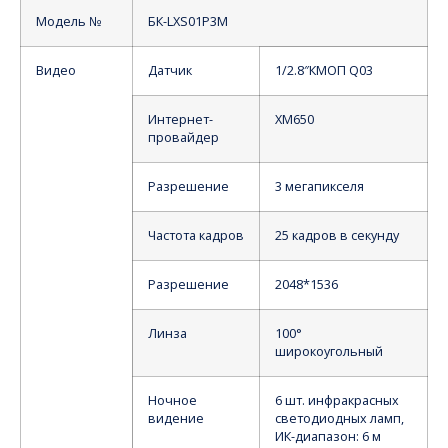
Модель №
БК-LXS01P3M
Видео
Датчик
1/2.8″КМОП Q03
Интернет-
XM650
провайдер
Разрешение
3 мегапикселя
Частота кадров
25 кадров в секунду
Разрешение
2048*1536
Линза
100°
широкоугольный
Ночное
6 шт. инфракрасных
видение
светодиодных ламп,
ИК-диапазон: 6 м