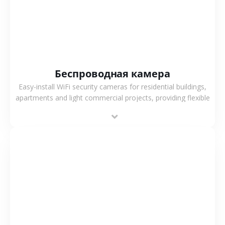
Беспроводная камера
Easy-install WiFi security cameras for residential buildings,
apartments and light commercial projects, providing flexible
deployment and cost-effective surveillance solutions.
СМОТРЕТЬ БОЛЬШЕ