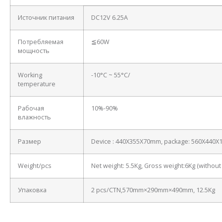
Источник питания
DC12V 6.25A
Потребляемая
≦60W
мощность
Working
-10°C ~ 55°C/
temperature
Рабочая
10%-90%
влажность
Размер
Device : 440X355X70mm, package: 560X440
Weight/pcs
Net weight: 5.5Kg, Gross weight:6Kg (withou
Упаковка
2 pcs/CTN,570mm×290mm×490mm, 12.5Kg