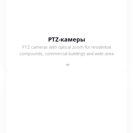
PTZ-камеры
PTZ cameras with optical zoom for residential
compounds, commercial buildings and wide-area
projects, enabling long-distance monitoring and
flexible coverage.
СМОТРЕТЬ БОЛЬШЕ