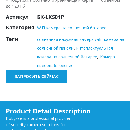
* Поддержка облачного хранилища и карты TF объемом
до 128 Гб
Артикул
БК-LXS01P
Категория
WiFi-камера на солнечной батарее
Теги
,
солнечная наружная камера wifi
камера на
,
солнечной панели
интеллектуальная
,
камера на солнечной батарее
Камера
видеонаблюдения
ЗАПРОСИТЬ СЕЙЧАС
Product Detail Description
Bokysee is a professional provider
of security camera solutions for