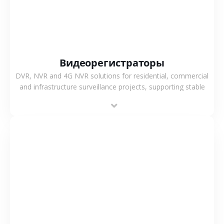
Видеорегистраторы
DVR, NVR and 4G NVR solutions for residential, commercial
and infrastructure surveillance projects, supporting stable
recording and system integration.
СМОТРЕТЬ БОЛЬШЕ