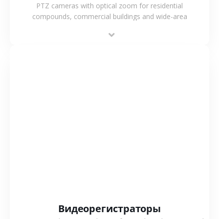
PTZ cameras with optical zoom for residential
compounds, commercial buildings and wide-area
projects, enabling long-distance monitoring and
flexible coverage.
СМОТРЕТЬ БОЛЬШЕ
Видеорегистраторы