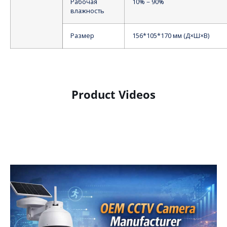
Рабочая
10%－90%
влажность
Размер
156*105*170 мм (Д×Ш×В)
Product Videos
Product Display