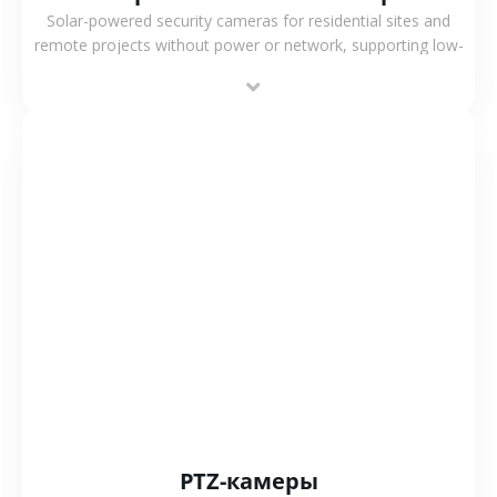
Solar-powered security cameras for residential sites and
remote projects without power or network, supporting low-
power operation, 4G or WiFi connection and outdoor
monitoring.
СМОТРЕТЬ БОЛЬШЕ
PTZ-камеры