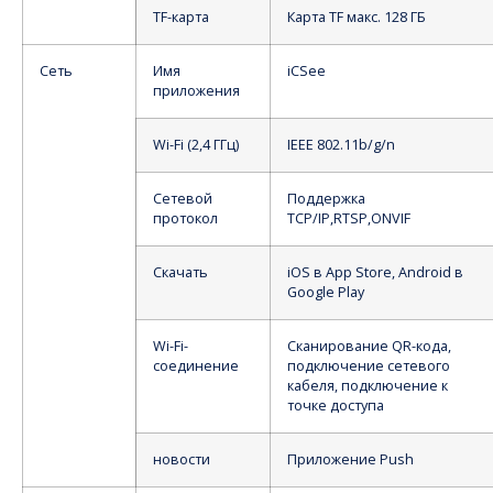
TF-карта
Карта TF макс. 128 ГБ
Сеть
Имя
iCSee
приложения
Wi-Fi (2,4 ГГц)
IEEE 802.11b/g/n
Сетевой
Поддержка
протокол
TCP/IP,RTSP,ONVIF
Скачать
iOS в App Store, Android в
Google Play
Wi-Fi-
Сканирование QR-кода,
соединение
подключение сетевого
кабеля, подключение к
точке доступа
новости
Приложение Push