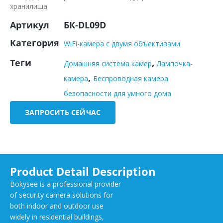
хранилища
Артикул
БК-DL09D
Категория
WiFi-камера с двумя объективами
Теги
,
Домашняя система камер
Лампочка-
,
камера
Беспроводная камера
безопасности для умного дома
ЗАПРОСИТЬ СЕЙЧАС
Product Detail Description
Bokysee is a professional provider
of security camera solutions for
both indoor and outdoor use
widely in residential buildings,