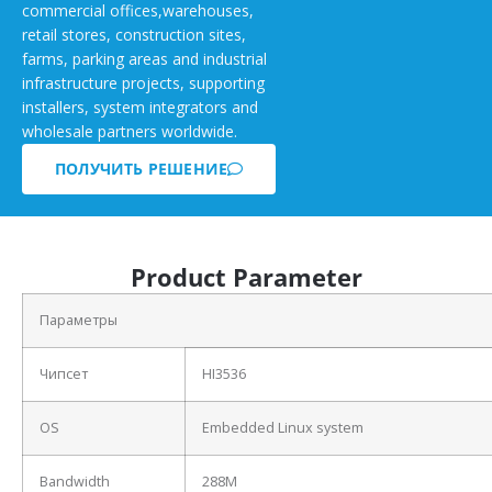
commercial offices,warehouses,
retail stores, construction sites,
farms, parking areas and industrial
infrastructure projects, supporting
installers, system integrators and
wholesale partners worldwide.
ПОЛУЧИТЬ РЕШЕНИЕ
Product Parameter
Параметры
Чипсет
HI3536
OS
Embedded Linux system
Bandwidth
288M