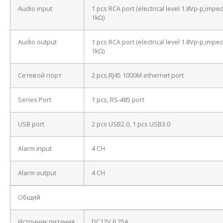
Audio input
1 pcs RCA port (electrical level 1.8Vp-p,imp
1kΩ)
Audio output
1 pcs RCA port (electrical level 1.8Vp-p,imp
1kΩ)
Сетевой порт
2 pcs,RJ45 1000M ethernet port
Series Port
1 pcs, RS-485 port
USB port
2 pcs USB2.0, 1 pcs USB3.0
Alarm input
4 CH
Alarm output
4 CH
Общий
Источник питания
DC12V 6.25A