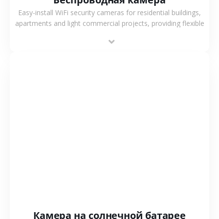
Easy-install WiFi security cameras for residential buildings,
apartments and light commercial projects, providing flexible
deployment and cost-effective surveillance solutions.
СМОТРЕТЬ БОЛЬШЕ
Камера на солнечной батарее