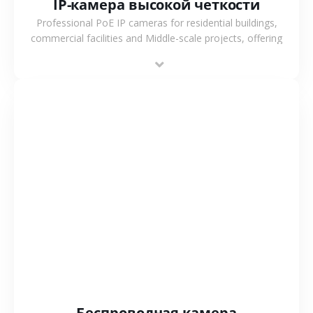
IP-камера высокой четкости
Professional PoE IP cameras for residential buildings,
commercial facilities and Middle-scale projects, offering
stable performance, high compatibility and OEM & ODM
support.
СМОТРЕТЬ БОЛЬШЕ
Беспроводная камера