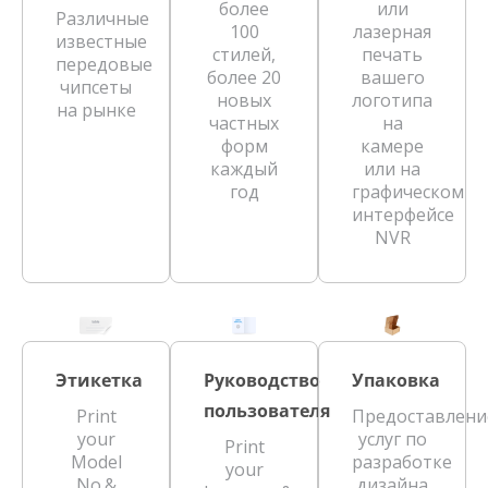
более
или
Различные
100
лазерная
известные
стилей,
печать
передовые
более 20
вашего
чипсеты
новых
логотипа
на рынке
частных
на
форм
камере
каждый
или на
год
графическом
интерфейсе
NVR
Этикетка
Руководство
Упаковка
пользователя
Print
Предоставлени
your
услуг по
Print
Model
разработке
your
No.&
дизайна