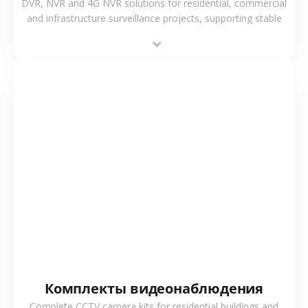
DVR, NVR and 4G NVR solutions for residential, commercial
and infrastructure surveillance projects, supporting stable
recording and system integration.
СМОТРЕТЬ БОЛЬШЕ
Комплекты видеонаблюдения
Complete CCTV camera kits for residential buildings and