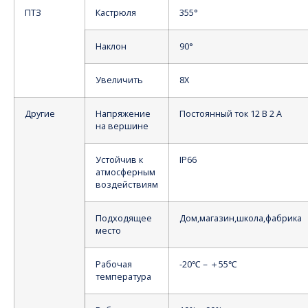
ПТЗ
Кастрюля
355°
Наклон
90°
Увеличить
8X
Другие
Напряжение
Постоянный ток 12 В 2 А
на вершине
Устойчив к
IP66
атмосферным
воздействиям
Подходящее
Дом,магазин,школа,фабрика
место
Рабочая
-20℃－＋55℃
температура