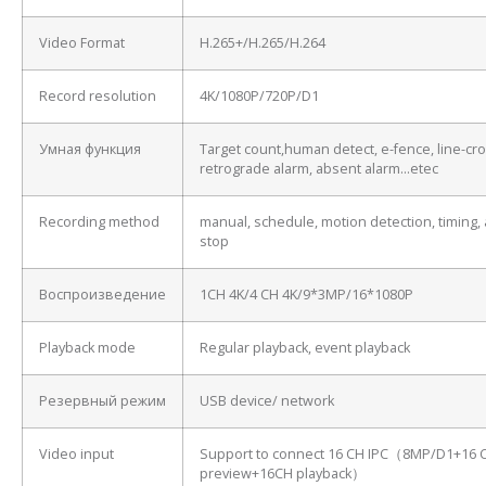
Video Format
H.265+/H.265/H.264
Record resolution
4K/1080P/720P/D1
Умная функция
Target count,human detect, e-fence, line-cro
retrograde alarm, absent alarm…etec
Recording method
manual, schedule, motion detection, timing, 
stop
Воспроизведение
1CH 4K/4 CH 4K/9*3MP/16*1080P
Playback mode
Regular playback, event playback
Резервный режим
USB device/ network
Video input
Support to connect 16 CH IPC（8MP/D1+16 
preview+16CH playback）