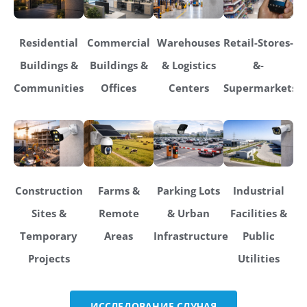
Residential
Commercial
Warehouses
Retail-Stores-
Buildings &
Buildings &
& Logistics
&-
Communities
Offices
Centers
Supermarkets
Construction
Farms &
Parking Lots
Industrial
Sites &
Remote
& Urban
Facilities &
Temporary
Areas
Infrastructure
Public
Projects
Utilities
ИССЛЕДОВАНИЕ СЛУЧАЯ