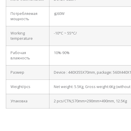
Потребляемая
≦60W
мощность
Working
-10°C ~ 55°C/
temperature
Рабочая
10%-90%
влажность
Размер
Device : 440X355X70mm, package: 560X440
Weight/pcs
Net weight: 5.5Kg, Gross weight:6Kg (withou
Упаковка
2 pcs/CTN,570mm×290mm×490mm, 12.5Kg