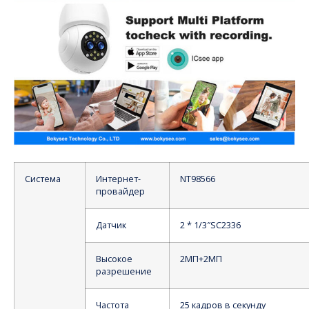
Система
Интернет-
NT98566
провайдер
Датчик
2 * 1/3″SC2336
Высокое
2МП+2МП
разрешение
Частота
25 кадров в секунду