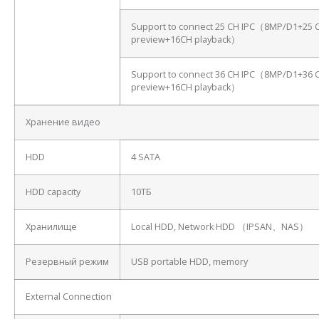
Support to connect 25 CH IPC（8MP/D1+25 
preview+16CH playback）
Support to connect 36 CH IPC（8MP/D1+36 
preview+16CH playback）
Хранение видео
HDD
4 SATA
HDD capacity
10ТБ
Хранилище
Local HDD, Network HDD （IPSAN、NAS）
Резервный режим
USB portable HDD, memory
External Connection