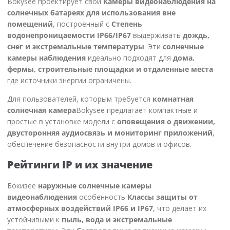
Bokysee проектирует свой
Камеры видеонаблюдения на
солнечных батареях для использования вне
помещений
, построенный с
Степень
водонепроницаемости IP66/IP67
выдерживать
дождь,
снег и экстремальные температуры
. Эти
солнечные
камеры наблюдения
идеально подходят для
дома,
фермы, строительные площадки и отдаленные места
где источники энергии ограничены.
Для пользователей, которым требуется
комнатная
солнечная камера
Bokysee предлагает компактные и
простые в установке модели с
оповещения о движении,
двусторонняя аудиосвязь и мониторинг приложений
,
обеспечение безопасности внутри домов и офисов.
Рейтинги IP и их значение
Бокизее
наружные солнечные камеры
видеонаблюдения
особенность
Классы защиты от
атмосферных воздействий IP66 и IP67
, что делает их
устойчивыми к
пыль, вода и экстремальные