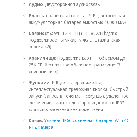
Аудио
: Двусторонняя аудиосвязь
Власть
: солнечная панель 5,5 Вт, встроенная
аккумуляторная батарея емкостью 10000 мАч
Связность
: Wi-Fi 2,4 ГГц (IEEE802.11b/g/n);
поддерживает SIM-карту 4G LTE (азиатская
версия 4G)
Хранилище
: Поддержка карт TF объемом до
256 ГБ; бесплатное облачное хранилище (3-
дневный цикл)
Функции
: PIR-детектор движения,
интеллектуальная тревожная кнопка, быстрый
запуск (запись в течение 1 секунды), удаленное
включение, класс водонепроницаемости IP65
для использования вне помещений
Связь
:
Уличная IP66 солнечная батарея WiFi 4G
PTZ камера