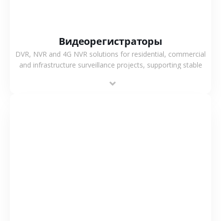
Видеорегистраторы
DVR, NVR and 4G NVR solutions for residential, commercial
and infrastructure surveillance projects, supporting stable
recording and system integration.
СМОТРЕТЬ БОЛЬШЕ