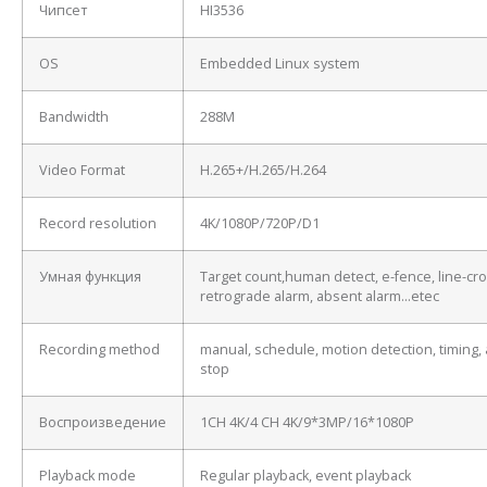
Чипсет
HI3536
OS
Embedded Linux system
Bandwidth
288M
Video Format
H.265+/H.265/H.264
Record resolution
4K/1080P/720P/D1
Умная функция
Target count,human detect, e-fence, line-cro
retrograde alarm, absent alarm…etec
Recording method
manual, schedule, motion detection, timing, 
stop
Воспроизведение
1CH 4K/4 CH 4K/9*3MP/16*1080P
Playback mode
Regular playback, event playback