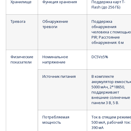
Хранилище
Функция хранения
Поддержка карт T-
Flash (до 256 ГБ)
Тревога
Обнаружение
Поддержка
тревоги
обнаружения
человека с помощью
PIR; Расстояние
обнаружения: 6 м
Физические
Номинальное
DC5V±5%
показатели
напряжение
Источник питания
В комплекте
аккумулятор емкость
5000 мАч, 2*18650,
поддерживает
внешние солнечные
панели 3 В, 5 В.
Потребляемая
Ток в спящем режим
мощность
500 мкА, рабочий ток:
390 мА