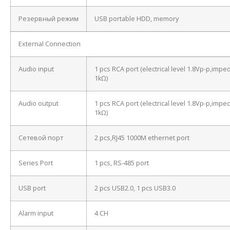
Резервный режим
USB portable HDD, memory
External Connection
Audio input
1 pcs RCA port (electrical level 1.8Vp-p,imp
1kΩ)
Audio output
1 pcs RCA port (electrical level 1.8Vp-p,imp
1kΩ)
Сетевой порт
2 pcs,RJ45 1000M ethernet port
Series Port
1 pcs, RS-485 port
USB port
2 pcs USB2.0, 1 pcs USB3.0
Alarm input
4 CH