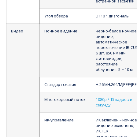
встречной засветки
Угол обзора
D110 ° диагональ
Видео
Ночное видение
Черно-белое ночное
видение,
автоматическое
переключение IR-CUT
6 шт. 850 нм ИК-
светодиодов,
расстояние
облучения: 5 ~ 10 м
Стандарт сжатия
H.265/H.264/MJPEF/JP
Многокодовый поток
1080p / 15 кадров в
секунду
ИК-управление
ИК включен – ночное
видение включено;
ИК, ICR
автоматическое