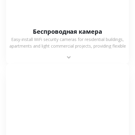
Беспроводная камера
Easy-install WiFi security cameras for residential buildings,
apartments and light commercial projects, providing flexible
deployment and cost-effective surveillance solutions.
СМОТРЕТЬ БОЛЬШЕ