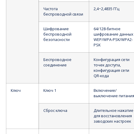
Частота
2,4~2,4835 ГГц
беспроводной связи
Шифрование
64/128-битное
беспроводной
шифрование данных
безопасности
WEP/WPA-PSK/WPA2-
PSK
Беспроводное
Конфигурация сети
соединение
точек доступа,
конфигурация сети
QR-кода
Ключ
Ключ 1
Включение/
выключение питани
Сброс ключа
Длительное нажатие
для восстановления
заводских настроек