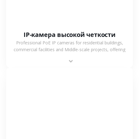
IP-камера высокой четкости
Professional PoE IP cameras for residential buildings,
commercial facilities and Middle-scale projects, offering
stable performance, high compatibility and OEM & ODM
support.
СМОТРЕТЬ БОЛЬШЕ