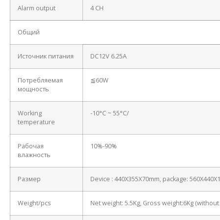
Alarm output
4 CH
Общий
Источник питания
DC12V 6.25A
Потребляемая
≦60W
мощность
Working
-10°C ~ 55°C/
temperature
Рабочая
10%-90%
влажность
Размер
Device : 440X355X70mm, package: 560X440
Weight/pcs
Net weight: 5.5Kg, Gross weight:6Kg (withou