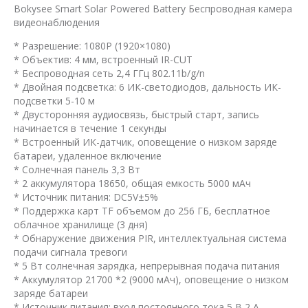
Bokysee Smart Solar Powered Battery Беспроводная камера
видеонаблюдения
* Разрешение: 1080P (1920×1080)
* Объектив: 4 мм, встроенный IR-CUT
* Беспроводная сеть 2,4 ГГц 802.11b/g/n
* Двойная подсветка: 6 ИК-светодиодов, дальность ИК-
подсветки 5-10 м
* Двусторонняя аудиосвязь, быстрый старт, запись
начинается в течение 1 секунды
* Встроенный ИК-датчик, оповещение о низком заряде
батареи, удаленное включение
* Солнечная панель 3,3 Вт
* 2 аккумулятора 18650, общая емкость 5000 мАч
* Источник питания: DC5V±5%
* Поддержка карт TF объемом до 256 ГБ, бесплатное
облачное хранилище (3 дня)
* Обнаружение движения PIR, интеллектуальная система
подачи сигнала тревоги
* 5 Вт солнечная зарядка, непрерывная подача питания
* Аккумулятор 21700 *2 (9000 мАч), оповещение о низком
заряде батареи
* Источник питания: вход постоянного тока 5 В 2 А