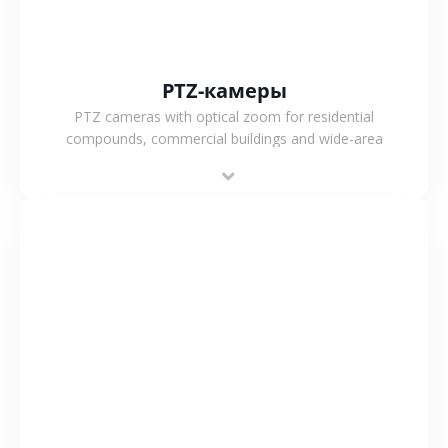
PTZ-камеры
PTZ cameras with optical zoom for residential
compounds, commercial buildings and wide-area
projects, enabling long-distance monitoring and
flexible coverage.
СМОТРЕТЬ БОЛЬШЕ