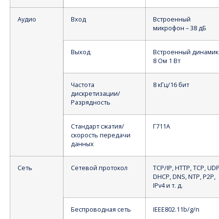
Аудио
Вход
Встроенный
микрофон – 38 дБ
Выход
Встроенный динамик
8 Ом 1 Вт
Частота
8 кГц/16 бит
дискретизации/
Разрядность
Стандарт сжатия/
Г711А
скорость передачи
данных
Сеть
Сетевой протокол
TCP/IP, HTTP, TCP, UDP
DHCP, DNS, NTP, P2P,
IPv4 и т. д.
Беспроводная сеть
IEEE802.11b/g/n