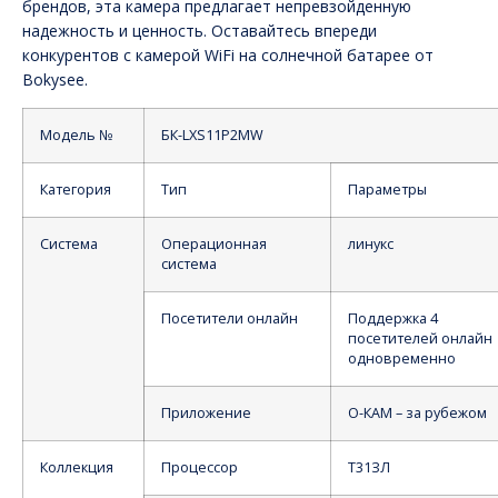
брендов, эта камера предлагает непревзойденную
надежность и ценность. Оставайтесь впереди
конкурентов с камерой WiFi на солнечной батарее от
Bokysee.
Модель №
БК-LXS11P2MW
Категория
Тип
Параметры
Система
Операционная
линукс
система
Посетители онлайн
Поддержка 4
посетителей онлайн
одновременно
Приложение
О-КАМ – за рубежом
Коллекция
Процессор
Т31ЗЛ