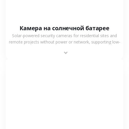
Камера на солнечной батарее
Solar-powered security cameras for residential sites and
remote projects without power or network, supporting low-
power operation, 4G or WiFi connection and outdoor
monitoring.
СМОТРЕТЬ БОЛЬШЕ