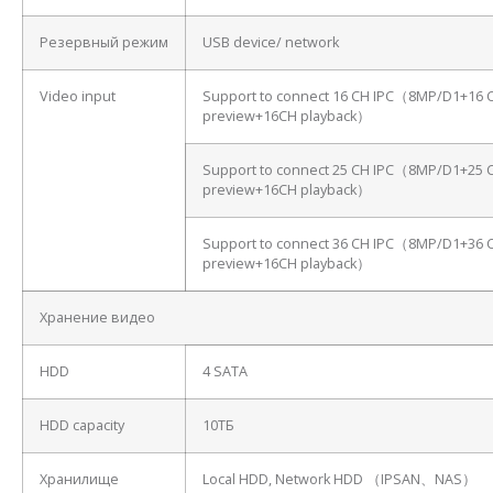
Резервный режим
USB device/ network
Video input
Support to connect 16 CH IPC（8MP/D1+16 
preview+16CH playback）
Support to connect 25 CH IPC（8MP/D1+25 
preview+16CH playback）
Support to connect 36 CH IPC（8MP/D1+36 
preview+16CH playback）
Хранение видео
HDD
4 SATA
HDD capacity
10ТБ
Хранилище
Local HDD, Network HDD （IPSAN、NAS）