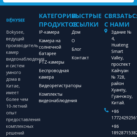
КАТЕГОРИИ
БЫСТРЫЕ
СВЯЗАТЬС
ПРОДУКТОВ
ССЫЛКИ
С НАМИ
Bokysee,
IP-камера
Дом
Здание №
4,
ведущий
Камера на
О
Huateng
производитель
солнечной
Блог
Smart
камер
батарее
Контакт
Valley,
видеонаблюдения
PTZ-камеры
проспект
и систем
Беспроводная
Кайчуан
умного
камера
№ 728,
дома в
район
Видеорегистраторы
Китае,
Хуанпу,
имеет
Комплекты
Гуанчжоу,
более чем
видеонаблюдения
Китай.
10-летний
+86
опыт
1772429256
предоставления
комплексных
+86
1892871538
решений