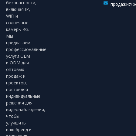
безопасности,
продажи@bo
включая IP,
WiFi и
солнечные
камеры 4G.
Мы
предлагаем
профессиональные
услуги OEM
и ODM для
оптовых
продаж и
проектов,
поставляя
индивидуальные
решения для
видеонаблюдения,
чтобы
улучшить
ваш бренд и