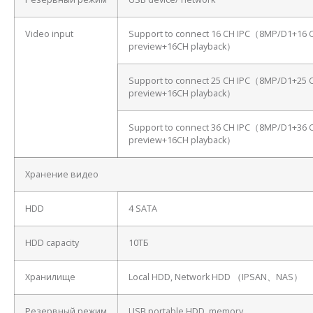
Video input
Support to connect 16 CH IPC（8MP/D1+16 
preview+16CH playback）
Support to connect 25 CH IPC（8MP/D1+25 
preview+16CH playback）
Support to connect 36 CH IPC（8MP/D1+36 
preview+16CH playback）
Хранение видео
HDD
4 SATA
HDD capacity
10ТБ
Хранилище
Local HDD, Network HDD （IPSAN、NAS）
Резервный режим
USB portable HDD, memory