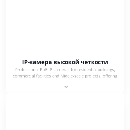
СМОТРЕТЬ БОЛЬШЕ
IP-камера высокой четкости
Professional PoE IP cameras for residential buildings,
commercial facilities and Middle-scale projects, offering
stable performance, high compatibility and OEM & ODM
support.