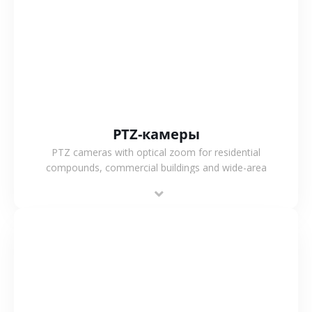
СМОТРЕТЬ БОЛЬШЕ
PTZ-камеры
PTZ cameras with optical zoom for residential
compounds, commercial buildings and wide-area
projects, enabling long-distance monitoring and
flexible coverage.