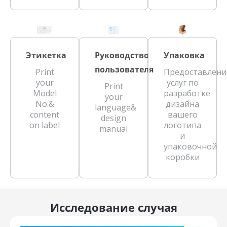
Этикетка
Руководство
Упаковка
пользователя
Print
Предоставлени
your
услуг по
Print
Model
разработке
your
No.&
дизайна
language&
content
вашего
design
on label
логотипа
manual
и
упаковочной
коробки
Исследование случая