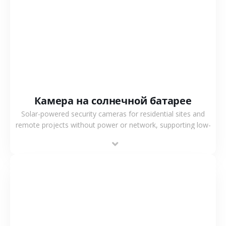
СМОТРЕТЬ БОЛЬШЕ
Камера на солнечной батарее
Solar-powered security cameras for residential sites and
remote projects without power or network, supporting low-
power operation, 4G or WiFi connection and outdoor
monitoring.