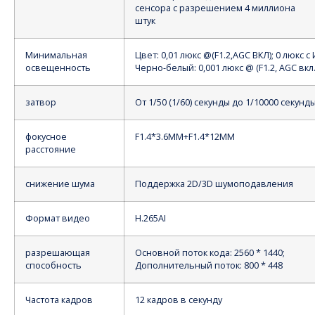
сенсора с разрешением 4 миллиона
штук
Минимальная
Цвет: 0,01 люкс @(F1.2,AGC ВКЛ); 0 люкс с 
освещенность
Черно-белый: 0,001 люкс @ (F1.2, AGC вкл.)
затвор
От 1/50 (1/60) секунды до 1/10000 секунд
фокусное
F1.4*3.6MM+F1.4*12MM
расстояние
снижение шума
Поддержка 2D/3D шумоподавления
Формат видео
H.265AI
разрешающая
Основной поток кода: 2560 * 1440;
способность
Дополнительный поток: 800 * 448
Частота кадров
12 кадров в секунду