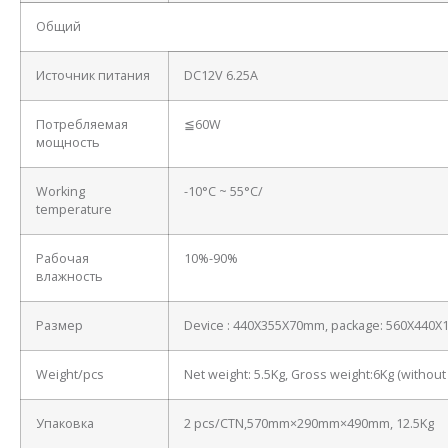
Общий
Источник питания
DC12V 6.25A
Потребляемая
≦60W
мощность
Working
-10°C ~ 55°C/
temperature
Рабочая
10%-90%
влажность
Размер
Device : 440X355X70mm, package: 560X440
Weight/pcs
Net weight: 5.5Kg, Gross weight:6Kg (withou
Упаковка
2 pcs/CTN,570mm×290mm×490mm, 12.5Kg