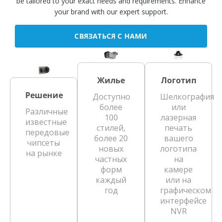
be tailored to your exact needs and requirements. Enhance
your brand with our expert support.
СВЯЗАТЬСЯ С НАМИ
Жилье
Логотип
Решение
Доступно
Шелкография
более
или
Различные
100
лазерная
известные
стилей,
печать
передовые
более 20
вашего
чипсеты
новых
логотипа
на рынке
частных
на
форм
камере
каждый
или на
год
графическом
интерфейсе
NVR