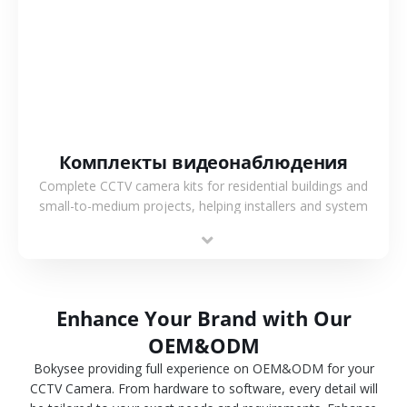
СМОТРЕТЬ БОЛЬШЕ
Комплекты видеонаблюдения
Complete CCTV camera kits for residential buildings and
small-to-medium projects, helping installers and system
integrators simplify deployment and reduce sourcing time.
Enhance Your Brand with Our
OEM&ODM
Bokysee providing full experience on OEM&ODM for your
CCTV Camera. From hardware to software, every detail will