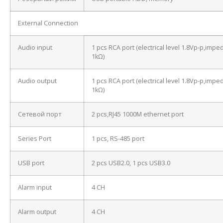
External Connection
Audio input
1 pcs RCA port (electrical level 1.8Vp-p,imp
1kΩ)
Audio output
1 pcs RCA port (electrical level 1.8Vp-p,imp
1kΩ)
Сетевой порт
2 pcs,RJ45 1000M ethernet port
Series Port
1 pcs, RS-485 port
USB port
2 pcs USB2.0, 1 pcs USB3.0
Alarm input
4 CH
Alarm output
4 CH