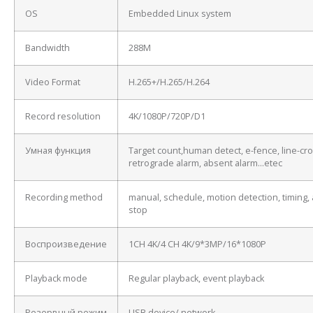
OS
Embedded Linux system
Bandwidth
288M
Video Format
H.265+/H.265/H.264
Record resolution
4K/1080P/720P/D1
Умная функция
Target count,human detect, e-fence, line-cro
retrograde alarm, absent alarm…etec
Recording method
manual, schedule, motion detection, timing, 
stop
Воспроизведение
1CH 4K/4 CH 4K/9*3MP/16*1080P
Playback mode
Regular playback, event playback
Резервный режим
USB device/ network