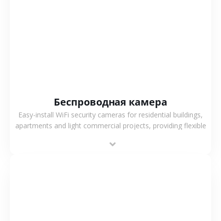
СМОТРЕТЬ БОЛЬШЕ
Беспроводная камера
Easy-install WiFi security cameras for residential buildings,
apartments and light commercial projects, providing flexible
deployment and cost-effective surveillance solutions.