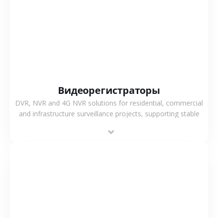
СМОТРЕТЬ БОЛЬШЕ
Видеорегистраторы
DVR, NVR and 4G NVR solutions for residential, commercial
and infrastructure surveillance projects, supporting stable
recording and system integration.