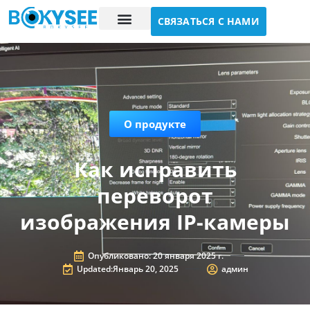
СВЯЗАТЬСЯ С НАМИ
Исследование случая
О нас
О продукте
Как исправить
переворот
изображения IP-камеры
Опубликовано:
20 января 2025 г.
Updated:Январь 20, 2025
админ