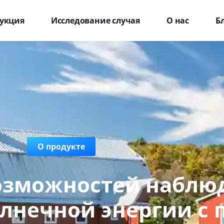
укция
Исследование случая
О нас
Б
О продукте
озможностей наблю
олнечной энергии с