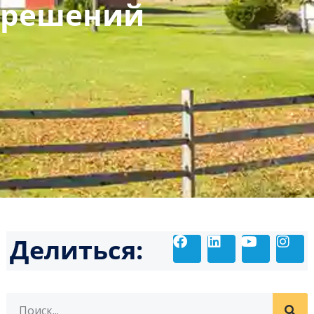
х решений
Делиться: