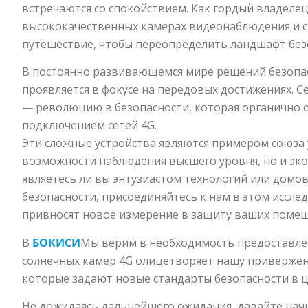
встречаются со спокойствием. Как гордый владел
высококачественных камерах видеонаблюдения и с
путешествие, чтобы переопределить ландшафт без
В постоянно развивающемся мире решений безопа
проявляется в фокусе на передовых достижениях. С
— революцию в безопасности, которая органично 
подключением сетей 4G.
Эти сложные устройства являются примером союза 
возможности наблюдения высшего уровня, но и эко
являетесь ли вы энтузиастом технологий или до
безопасности, присоединяйтесь к нам в этом иссле
привносят новое измерение в защиту ваших поме
В
БОКИСИ
Мы верим в необходимость предоставле
солнечных камер 4G олицетворяет нашу приверже
которые задают новые стандарты безопасности в 
Не дожидаясь дальнейшего ожидания, давайте нач