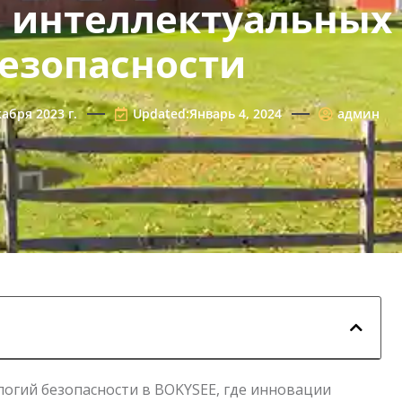
ля интеллектуальны
езопасности
абря 2023 г.
Updated:Январь 4, 2024
админ
огий безопасности в BOKYSEE, где инновации