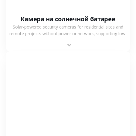
Камера на солнечной батарее
Solar-powered security cameras for residential sites and
remote projects without power or network, supporting low-
power operation, 4G or WiFi connection and outdoor
monitoring.
СМОТРЕТЬ БОЛЬШЕ