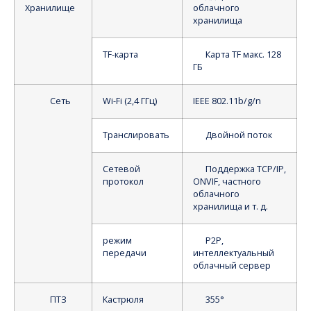
Хранилище
облачного
хранилища
TF-карта
Карта TF макс. 128
ГБ
Сеть
Wi-Fi (2,4 ГГц)
IEEE 802.11b/g/n
Транслировать
Двойной поток
Сетевой
Поддержка TCP/IP,
протокол
ONVIF, частного
облачного
хранилища и т. д.
режим
P2P,
передачи
интеллектуальный
облачный сервер
ПТЗ
Кастрюля
355°