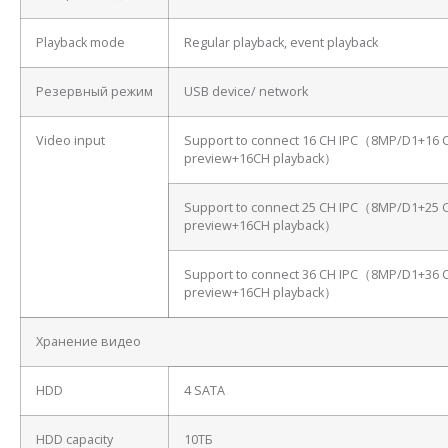
Playback mode
Regular playback, event playback
Резервный режим
USB device/ network
Video input
Support to connect 16 CH IPC（8MP/D1+16 
preview+16CH playback）
Support to connect 25 CH IPC（8MP/D1+25 
preview+16CH playback）
Support to connect 36 CH IPC（8MP/D1+36 
preview+16CH playback）
Хранение видео
HDD
4 SATA
HDD capacity
10ТБ