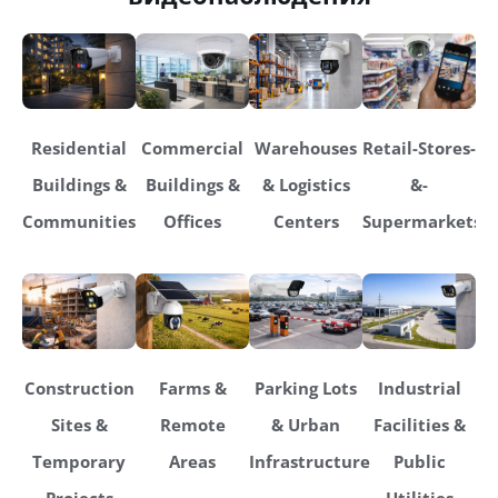
Residential
Commercial
Warehouses
Retail-Stores-
Buildings &
Buildings &
& Logistics
&-
Communities
Offices
Centers
Supermarkets
Construction
Farms &
Parking Lots
Industrial
Sites &
Remote
& Urban
Facilities &
Temporary
Areas
Infrastructure
Public
Projects
Utilities