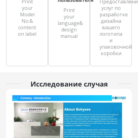
Print
Предоставлени
your
услуг по
Print
Model
разработке
your
No.&
дизайна
language&
content
вашего
design
on label
логотипа
manual
и
упаковочной
коробки
Исследование случая