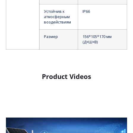
Устойчив к
IP66
атмосферным
воздействиям
Размер
156*105*170 мм
(Д×Ш×В)
Product Videos
Product Display