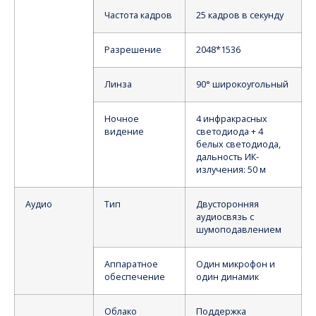
Частота кадров
25 кадров в секунду
Разрешение
2048*1536
Линза
90° широкоугольный
Ночное
4 инфракрасных
видение
светодиода + 4
белых светодиода,
дальность ИК-
излучения: 50 м
Аудио
Тип
Двусторонняя
аудиосвязь с
шумоподавлением
Аппаратное
Один микрофон и
обеспечение
один динамик
Облако
Поддержка