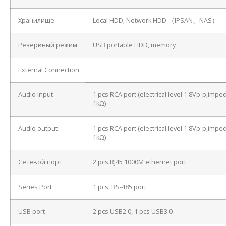
Хранилище
Local HDD, Network HDD （IPSAN、NAS）
Резервный режим
USB portable HDD, memory
External Connection
Audio input
1 pcs RCA port (electrical level 1.8Vp-p,imp
1kΩ)
Audio output
1 pcs RCA port (electrical level 1.8Vp-p,imp
1kΩ)
Сетевой порт
2 pcs,RJ45 1000M ethernet port
Series Port
1 pcs, RS-485 port
USB port
2 pcs USB2.0, 1 pcs USB3.0