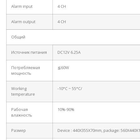
Alarm input
4 CH
Alarm output
4 CH
Общий
Источник питания
DC12V 6.25A
Потребляемая
≦60W
мощность
Working
-10°C ~ 55°C/
temperature
Рабочая
10%-90%
влажность
Размер
Device : 440X355X70mm, package: 560X440