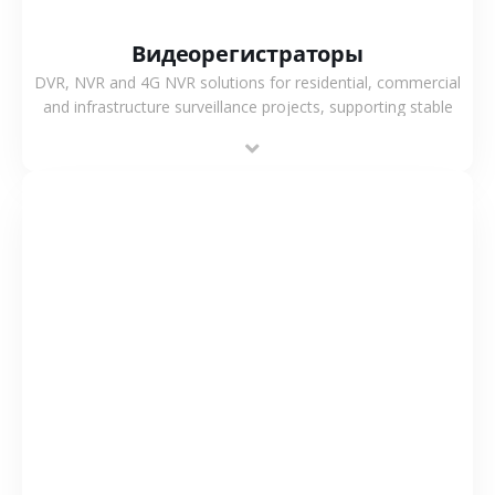
Видеорегистраторы
DVR, NVR and 4G NVR solutions for residential, commercial
and infrastructure surveillance projects, supporting stable
recording and system integration.
СМОТРЕТЬ БОЛЬШЕ