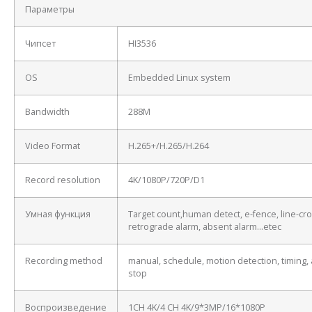
Параметры
Чипсет
HI3536
OS
Embedded Linux system
Bandwidth
288M
Video Format
H.265+/H.265/H.264
Record resolution
4K/1080P/720P/D1
Умная функция
Target count,human detect, e-fence, line-cro
retrograde alarm, absent alarm…etec
Recording method
manual, schedule, motion detection, timing, 
stop
Воспроизведение
1CH 4K/4 CH 4K/9*3MP/16*1080P