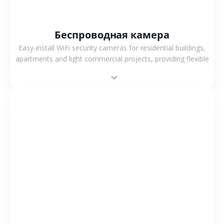
Беспроводная камера
Easy-install WiFi security cameras for residential buildings,
apartments and light commercial projects, providing flexible
deployment and cost-effective surveillance solutions.
СМОТРЕТЬ БОЛЬШЕ