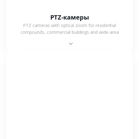
PTZ-камеры
PTZ cameras with optical zoom for residential
compounds, commercial buildings and wide-area
projects, enabling long-distance monitoring and
flexible coverage.
СМОТРЕТЬ БОЛЬШЕ