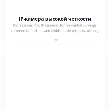
IP-камера высокой четкости
Professional PoE IP cameras for residential buildings,
commercial facilities and Middle-scale projects, offering
stable performance, high compatibility and OEM & ODM
support.
СМОТРЕТЬ БОЛЬШЕ