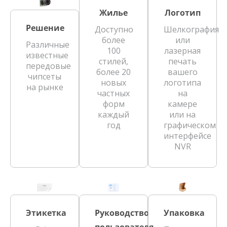
Жилье
Логотип
Решение
Доступно
Шелкография
более
или
Различные
100
лазерная
известные
стилей,
печать
передовые
более 20
вашего
чипсеты
новых
логотипа
на рынке
частных
на
форм
камере
каждый
или на
год
графическом
интерфейсе
NVR
Этикетка
Руководство
Упаковка
пользователя