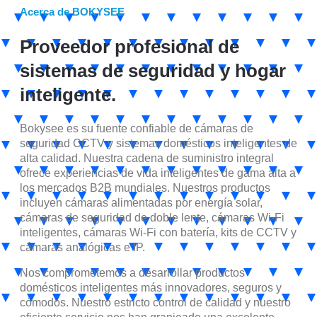
Acerca de BOKYSEE
Proveedor profesional de
sistemas de seguridad y hogar
inteligente.
Bokysee es su fuente confiable de cámaras de
seguridad CCTV y sistemas domésticos inteligentes de
alta calidad. Nuestra cadena de suministro integral
ofrece experiencias de vida inteligentes de gama alta a
los mercados B2B mundiales. Nuestros productos
incluyen cámaras alimentadas por energía solar,
cámaras de seguridad de doble lente, cámaras Wi-Fi
inteligentes, cámaras Wi-Fi con batería, kits de CCTV y
cámaras analógicas e IP.
Nos comprometemos a desarrollar productos
domésticos inteligentes más innovadores, seguros y
cómodos. Nuestro estricto control de calidad y nuestro