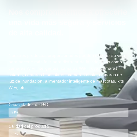
Nos comprometemos a ofrecerle
una vida más segura y servicios
de alta calidad.
Nuestros productos proporcionados pueden mejorar su vida
para hacerle más feliz para disfrutar de la vida, tales como
cámaras WiFi inteligentes, cámaras WiFi Tuya, cámaras
solares, cámaras binoculares, cámaras espía, cámaras de
luz de inundación, alimentador inteligente de mascotas, kits
WiFi, etc.
Capacidades de I+D
91%
Calidad del producto
95%