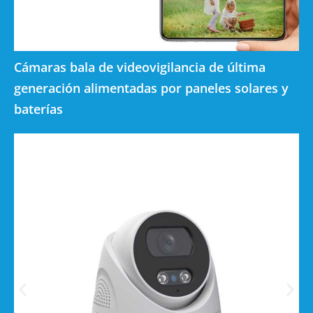
Cámaras bala de videovigilancia de última
generación alimentadas por paneles solares y
baterías