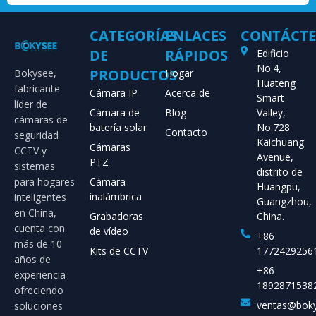
CATEGORÍAS
ENLACES
CONTÁCT
DE
RÁPIDOS
Edificio
No.4,
PRODUCTOS
Bokysee,
Hogar
Huateng
fabricante
Cámara IP
Acerca de
Smart
líder de
Cámara de
Blog
Valley,
cámaras de
batería solar
No.728
Contacto
seguridad
Kaichuang
Cámaras
CCTV y
Avenue,
PTZ
sistemas
distrito de
para hogares
Cámara
Huangpu,
inalámbrica
inteligentes
Guangzhou,
en China,
Grabadoras
China.
cuenta con
de vídeo
+86
más de 10
Kits de CCTV
1772429256
años de
+86
experiencia
1892871538
ofreciendo
ventas@bok
soluciones