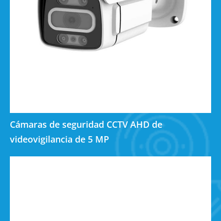
Cámaras de seguridad CCTV AHD de
videovigilancia de 5 MP