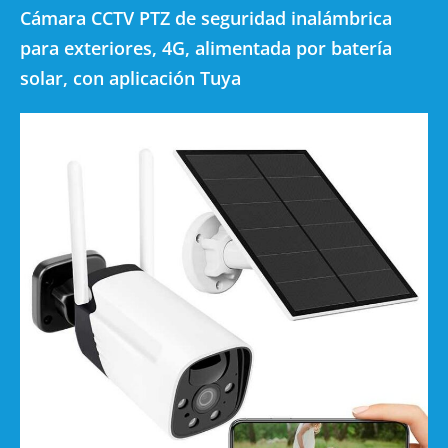
Cámara CCTV PTZ de seguridad inalámbrica
para exteriores, 4G, alimentada por batería
solar, con aplicación Tuya