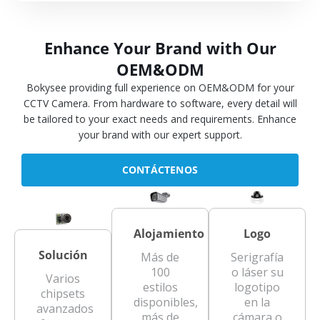
Enhance Your Brand with Our
OEM&ODM
Bokysee providing full experience on OEM&ODM for your
CCTV Camera. From hardware to software, every detail will
be tailored to your exact needs and requirements. Enhance
your brand with our expert support.
CONTÁCTENOS
Alojamiento
Logo
Solución
Más de
Serigrafía
100
o láser su
Varios
estilos
logotipo
chipsets
disponibles,
en la
avanzados
más de
cámara o