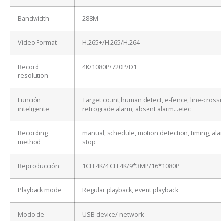
Bandwidth
288M
Video Format
H.265+/H.265/H.264
Record
4K/1080P/720P/D1
resolution
Función
Target count,human detect, e-fence, line-cross
inteligente
retrograde alarm, absent alarm…etec
Recording
manual, schedule, motion detection, timing, ala
method
stop
Reproducción
1CH 4K/4 CH 4K/9*3MP/16*1080P
Playback mode
Regular playback, event playback
Modo de
USB device/ network