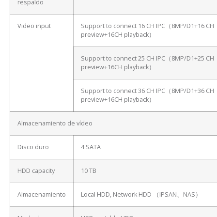
respaldo
Video input
Support to connect 16 CH IPC（8MP/D1+16 CH
preview+16CH playback）
Support to connect 25 CH IPC（8MP/D1+25 CH
preview+16CH playback）
Support to connect 36 CH IPC（8MP/D1+36 CH
preview+16CH playback）
Almacenamiento de vídeo
Disco duro
4 SATA
HDD capacity
10 TB
Almacenamiento
Local HDD, Network HDD （IPSAN、NAS）