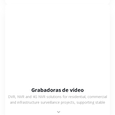
flexible coverage.
VER MÁS
Grabadoras de vídeo
DVR, NVR and 4G NVR solutions for residential, commercial
and infrastructure surveillance projects, supporting stable
recording and system integration.