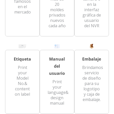
famosos
20
en la
en el
moldes
interfaz
mercado
privados
gráfica de
nuevos
usuario
cada año
del NVR
Etiqueta
Manual
Embalaje
del
Print
Brindamos
your
servicio
usuario
Model
de diseño
Print
No.&
para su
your
content
logotipo
language&
on label
y caja de
design
embalaje.
manual