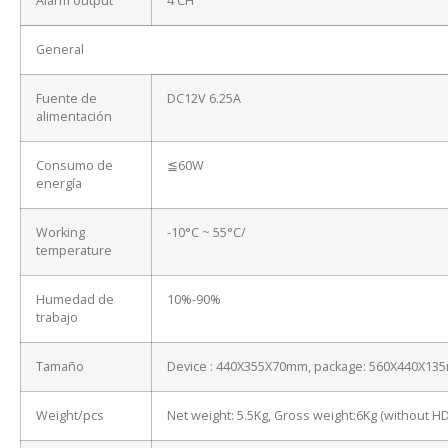
Alarm output
4 CH
General
Fuente de
DC12V 6.25A
alimentación
Consumo de
≦60W
energía
Working
-10°C ~ 55°C/
temperature
Humedad de
10%-90%
trabajo
Tamaño
Device : 440X355X70mm, package: 560X440X13
Weight/pcs
Net weight: 5.5Kg, Gross weight:6Kg (without H