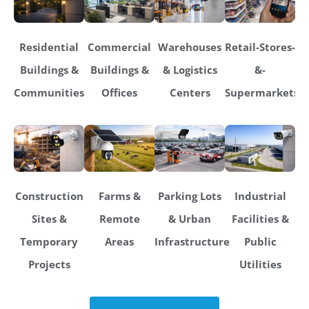
Residential
Commercial
Warehouses
Retail-Stores-
Buildings &
Buildings &
& Logistics
&-
Communities
Offices
Centers
Supermarkets
Construction
Farms &
Parking Lots
Industrial
Sites &
Remote
& Urban
Facilities &
Temporary
Areas
Infrastructure
Public
Projects
Utilities