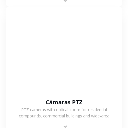
monitoring.
VER MÁS
Cámaras PTZ
PTZ cameras with optical zoom for residential
compounds, commercial buildings and wide-area
projects, enabling long-distance monitoring and