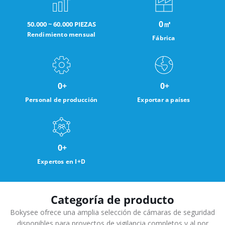
0
㎡
50.000 ~ 60.000 PIEZAS
Rendimiento mensual
Fábrica
0
+
0
+
Personal de producción
Exportar a países
0
+
Expertos en I+D
Categoría de producto
Bokysee ofrece una amplia selección de cámaras de seguridad
disponibles para proyectos de vigilancia completos y al por