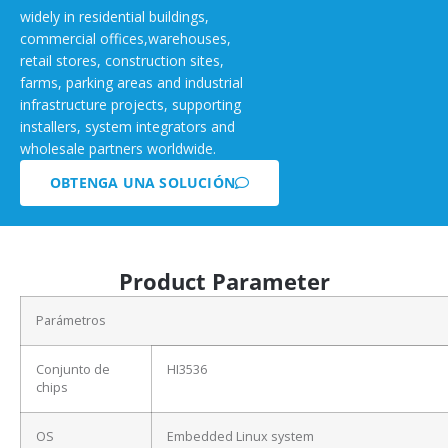
widely in residential buildings,
commercial offices,warehouses,
retail stores, construction sites,
farms, parking areas and industrial
infrastructure projects, supporting
installers, system integrators and
wholesale partners worldwide.
OBTENGA UNA SOLUCIÓN
Product Parameter
Parámetros
Conjunto de
HI3536
chips
OS
Embedded Linux system