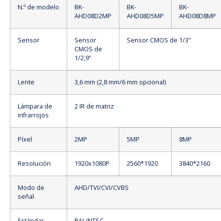
N.º de modelo
BK-
BK-
BK-
AHD08D2MP
AHD08D5MP
AHD08D8MP
Sensor
Sensor
Sensor CMOS de 1/3”
CMOS de
1/2,9”
Lente
3,6 mm (2,8 mm/6 mm opcional)
Lámpara de
2 IR de matriz
infrarrojos
Píxel
2MP
5MP
8MP
Resolución
1920x1080P
2560*1920
3840*2160
Modo de
AHD/TVI/CVI/CVBS
señal
Estándar
PAL/NTSC