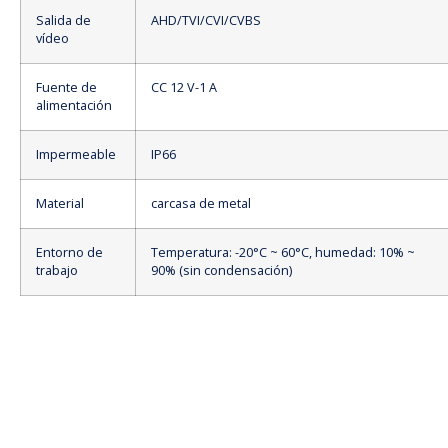
Salida de
AHD/TVI/CVI/CVBS
vídeo
Fuente de
CC 12 V-1 A
alimentación
Impermeable
IP66
Material
carcasa de metal
Entorno de
Temperatura: -20°C ~ 60°C, humedad: 10% ~
trabajo
90% (sin condensación)