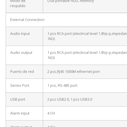
Modo de
USB portable HDD, memory
respaldo
External Connection
Audio input
1 pcs RCA port (electrical level 1.8Vp-p,impeda
1kΩ)
Audio output
1 pcs RCA port (electrical level 1.8Vp-p,impeda
1kΩ)
Puerto de red
2 pcs,RJ45 1000M ethernet port
Series Port
1 pcs, RS-485 port
USB port
2 pcs USB2.0, 1 pcs USB3.0
Alarm input
4 CH