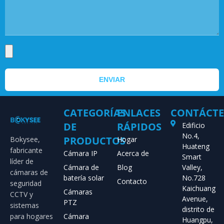
ENVIAR
CATEGORÍAS
ENLACES
CONTÁCT
DE
RÁPIDOS
Edificio
No.4,
PRODUCTOS
Bokysee,
Hogar
Huateng
fabricante
Cámara IP
Acerca de
Smart
líder de
Cámara de
Blog
Valley,
cámaras de
batería solar
No.728
Contacto
seguridad
Kaichuang
Cámaras
CCTV y
Avenue,
PTZ
sistemas
distrito de
para hogares
Cámara
Huangpu,