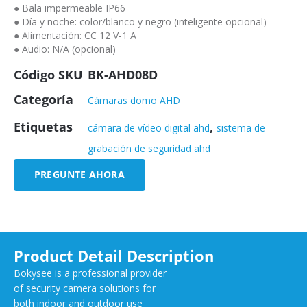
● Bala impermeable IP66
● Día y noche: color/blanco y negro (inteligente opcional)
● Alimentación: CC 12 V-1 A
● Audio: N/A (opcional)
Código SKU
BK-AHD08D
Categoría
Cámaras domo AHD
Etiquetas
,
cámara de vídeo digital ahd
sistema de
grabación de seguridad ahd
PREGUNTE AHORA
Product Detail Description
Bokysee is a professional provider
of security camera solutions for
both indoor and outdoor use