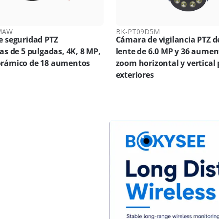
MAW
BK-PT09D5M
 seguridad PTZ
Cámara de vigilancia PTZ d
as de 5 pulgadas, 4K, 8 MP,
lente de 6.0 MP y 36 aumen
rámico de 18 aumentos
zoom horizontal y vertical
exteriores
ga distancia
 inalámbrico de larga
tas cámaras ofrecen vigilancia
s. Ideales para hogares y
una conectividad robusta para