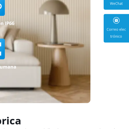
WeCha
ón IP66
Correo e
trónic
humana
rica