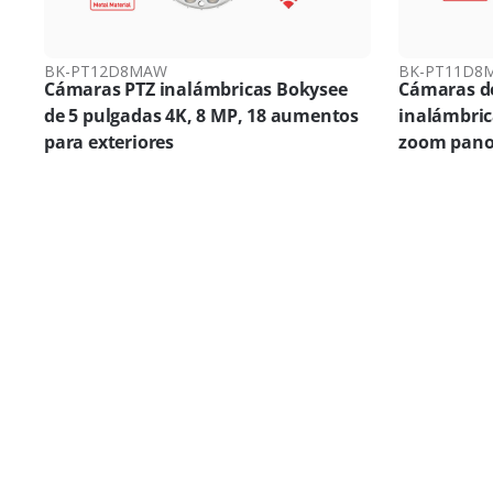
BK-PT12D8MAW
BK-PT11D8
Cámaras PTZ inalámbricas Bokysee
Cámaras de
de 5 pulgadas 4K, 8 MP, 18 aumentos
inalámbric
para exteriores
zoom pano
Alcance inalámbrico de lar
Nuestras nuevas cámaras inalámbricas con un alcance
distancia extendido. Perfectas para áreas extensas, es
confiable sin las limitaciones de los sistemas cableado
negocios, ofrecen opciones de instalación flexibles y 
mayor tranquilidad en ubicaciones distantes.