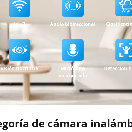
Clasificaci
Wi-Fi
Audio bidireccional
Detección 
Visión nocturna
Micrófono
incorporado
egoría de cámara inalámb