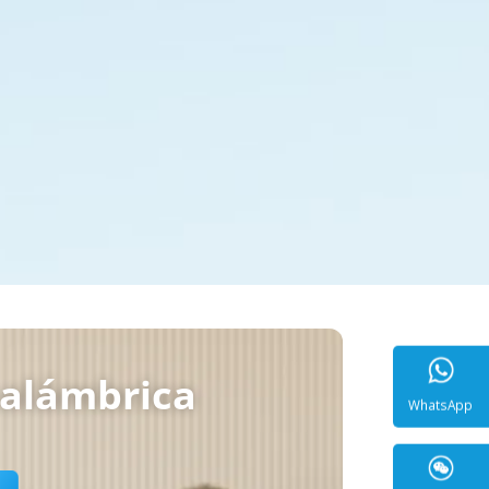
nalámbrica
WhatsA