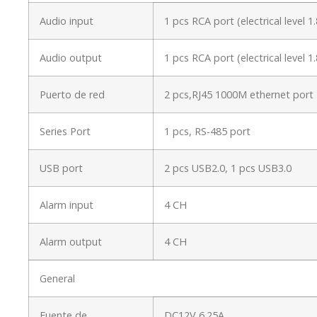
Audio input
1 pcs RCA port (electrical level
Audio output
1 pcs RCA port (electrical level
Puerto de red
2 pcs,RJ45 1000M ethernet port
Series Port
1 pcs, RS-485 port
USB port
2 pcs USB2.0, 1 pcs USB3.0
Alarm input
4 CH
Alarm output
4 CH
General
Fuente de
DC12V 6.25A