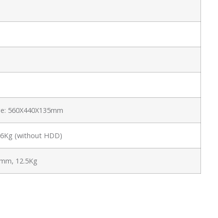
ge: 560X440X135mm
t:6Kg (without HDD)
mm, 12.5Kg