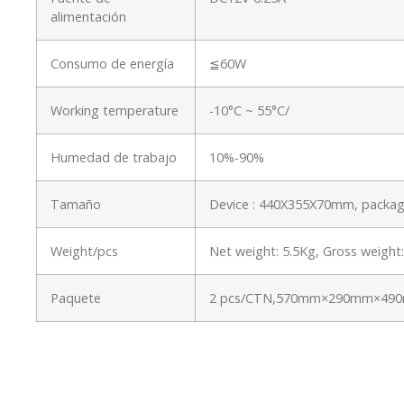
alimentación
Consumo de energía
≦60W
Working temperature
-10°C ~ 55°C/
Humedad de trabajo
10%-90%
Tamaño
Device : 440X355X70mm, packa
Weight/pcs
Net weight: 5.5Kg, Gross weigh
Paquete
2 pcs/CTN,570mm×290mm×490