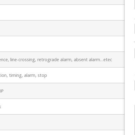
nce, line-crossing, retrograde alarm, absent alarm…etec
ion, timing, alarm, stop
0P
k