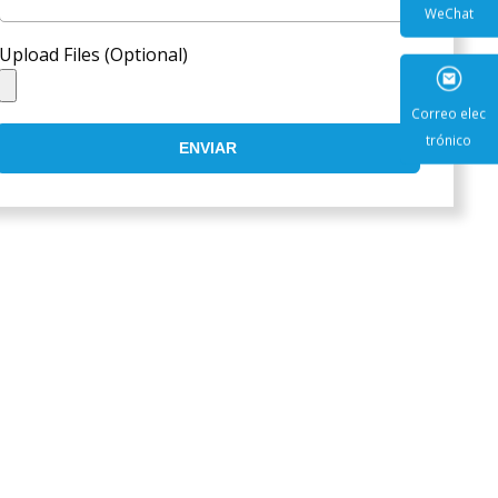
Upload Files (Optional)
WeCha
ENVIAR
Correo e
trónic