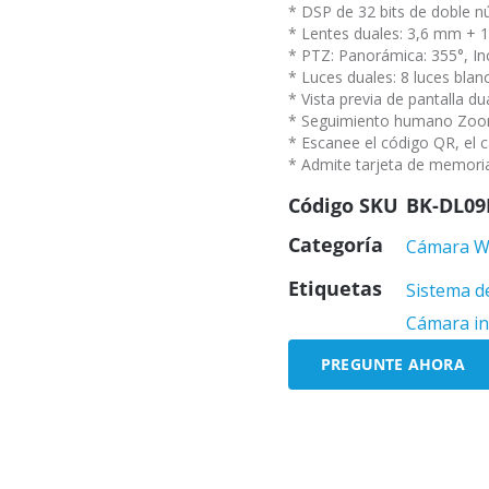
* DSP de 32 bits de doble 
* Lentes duales: 3,6 mm + 
* PTZ: Panorámica: 355°, Inc
* Luces duales: 8 luces blanc
* Vista previa de pantalla d
* Seguimiento humano Zoom 
* Escanee el código QR, el 
* Admite tarjeta de memori
Código SKU
BK-DL09
Categoría
Cámara Wi
Etiquetas
Sistema d
Cámara in
PREGUNTE AHORA