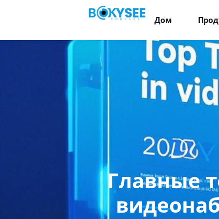
Дом
Прод
Главные т
видеонаб