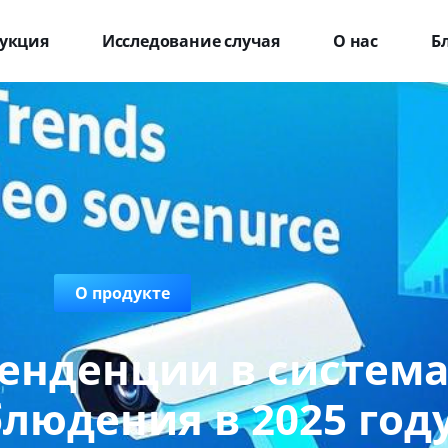
укция
Исследование случая
О нас
Б
О продукте
енденции в система
людения в 2025 год