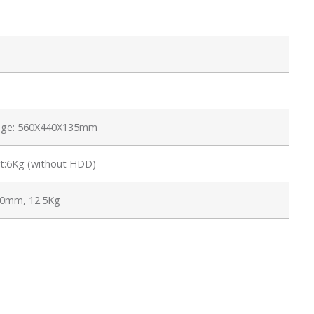
kage: 560X440X135mm
ht:6Kg (without HDD)
0mm, 12.5Kg