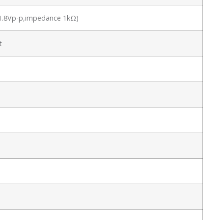
l 1.8Vp-p,impedance 1kΩ)
t