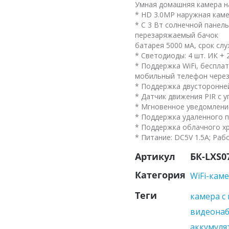
Умная домашняя камера н
* HD 3.0MP наружная каме
* С 3 Вт солнечной панел
перезаряжаемый бачок
батарея 5000 мА, срок сл
* Светодиоды: 4 шт. ИК + 
* Поддержка WiFi, беспла
мобильный телефон чере
* Поддержка двусторонне
* Датчик движения PIR с 
* Мгновенное уведомлени
* Поддержка удаленного п
* Поддержка облачного х
* Питание: DC5V 1.5A; Р
Артикул
БК-LXS0
Категория
WiFi-кам
Теги
камера с
видеонаб
аккумуля