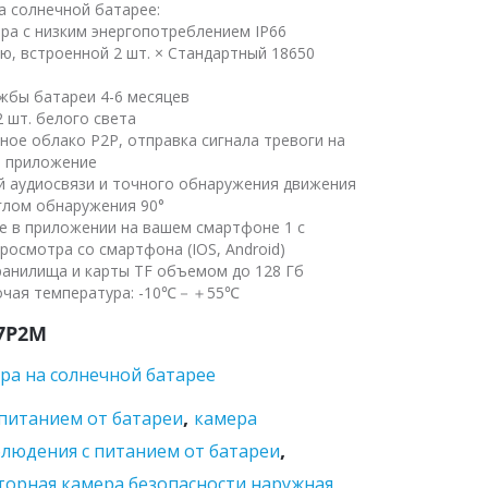
а солнечной батарее:
ра с низким энергопотреблением IP66
ью, встроенной 2 шт. × Стандартный 18650
ужбы батареи 4-6 месяцев
2 шт. белого света
тное облако P2P, отправка сигнала тревоги на
з приложение
й аудиосвязи и точного обнаружения движения
углом обнаружения 90°
е в приложении на вашем смартфоне 1 с
росмотра со смартфона (IOS, Android)
ранилища и карты TF объемом до 128 Гб
абочая температура: -10℃－＋55℃
7P2M
ера на солнечной батарее
,
 питанием от батареи
камера
,
людения с питанием от батареи
торная камера безопасности наружная