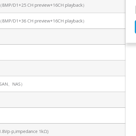
PC（8MP/D1+25 CH preview+16CH playback）
PC（8MP/D1+36 CH preview+16CH playback）
IPSAN、NAS）
l 1.8Vp-p,impedance 1kΩ)