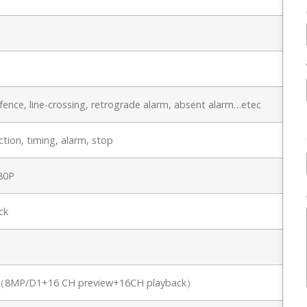
ence, line-crossing, retrograde alarm, absent alarm…etec
tion, timing, alarm, stop
80P
ck
PC（8MP/D1+16 CH preview+16CH playback）