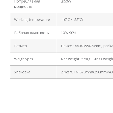
Потребляемая
≦60W
мощность
Working temperature
-10°C ~ 55°C/
Рабочая влажность
10%-90%
Размер
Device : 440X355X70mm, pac
Weight/pcs
Net weight: 5.5Kg, Gross weig
Упаковка
2 pcs/CTN,570mm×290mm×49