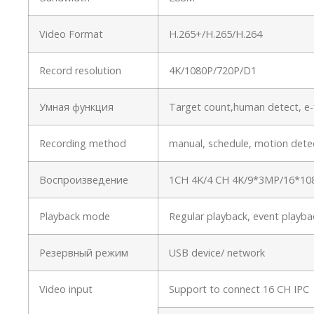
Video Format
H.265+/H.265/H.264
Record resolution
4K/1080P/720P/D1
Умная функция
Target count,human detect, e-f
Recording method
manual, schedule, motion detec
Воспроизведение
1CH 4K/4 CH 4K/9*3MP/16*10
Playback mode
Regular playback, event playba
Резервный режим
USB device/ network
Video input
Support to connect 16 CH I