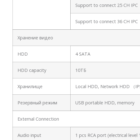
Support to connect 25 CH I
Support to connect 36 CH I
Хранение видео
HDD
4 SATA
HDD capacity
10ТБ
Хранилище
Local HDD, Network HDD （
Резервный режим
USB portable HDD, memory
External Connection
Audio input
1 pcs RCA port (electrical leve