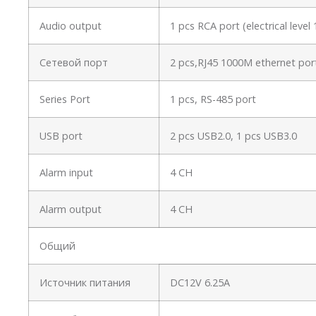
Audio output
1 pcs RCA port (electrical leve
Сетевой порт
2 pcs,RJ45 1000M ethernet por
Series Port
1 pcs, RS-485 port
USB port
2 pcs USB2.0, 1 pcs USB3.0
Alarm input
4 CH
Alarm output
4 CH
Общий
Источник питания
DC12V 6.25A