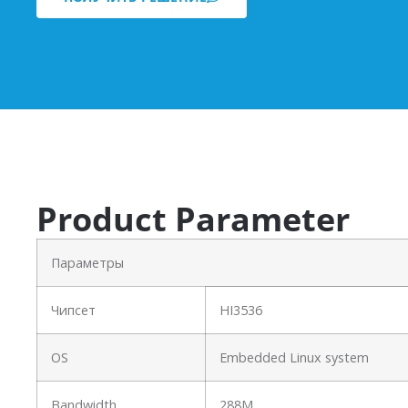
Product Parameter
Параметры
Чипсет
HI3536
OS
Embedded Linux system
Bandwidth
288M