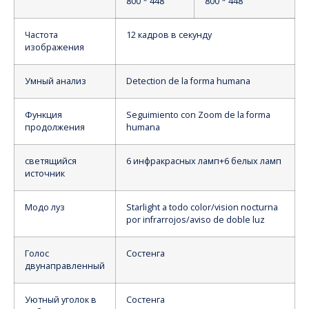
800 * 448
800 * 448
Частота
12 кадров в секунду
изображения
Умный анализ
Detection de la forma humana
Функция
Seguimiento con Zoom de la forma
продолжения
humana
светящийся
6 инфракрасных ламп+6 белых ламп
источник
Модо луз
Starlight a todo color/vision nocturna
por infrarrojos/aviso de doble luz
Голос
Состенга
двунаправленный
Уютный уголок в
Состенга