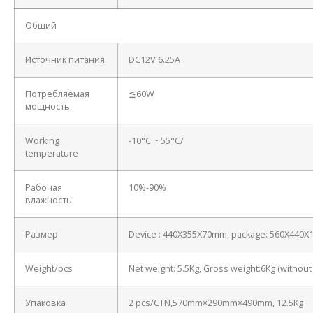
Общий
Источник питания
DC12V 6.25A
Потребляемая
≦60W
мощность
Working
-10°C ~ 55°C/
temperature
Рабочая
10%-90%
влажность
Размер
Device : 440X355X70mm, package: 560X440
Weight/pcs
Net weight: 5.5Kg, Gross weight:6Kg (withou
Упаковка
2 pcs/CTN,570mm×290mm×490mm, 12.5Kg