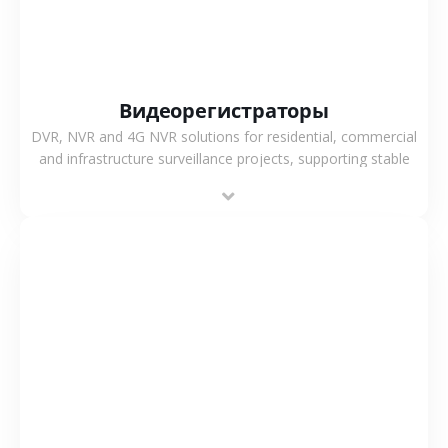
Видеорегистраторы
DVR, NVR and 4G NVR solutions for residential, commercial
and infrastructure surveillance projects, supporting stable
recording and system integration.
СМОТРЕТЬ БОЛЬШЕ