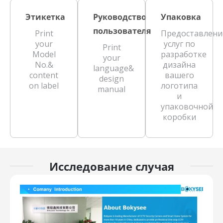
Этикетка
Руководство
Упаковка
пользователя
Print
Предоставлени
your
услуг по
Print
Model
разработке
your
No.&
дизайна
language&
content
вашего
design
on label
логотипа
manual
и
упаковочной
коробки
Исследование случая