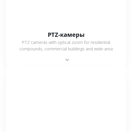
PTZ-камеры
PTZ cameras with optical zoom for residential
compounds, commercial buildings and wide-area
projects, enabling long-distance monitoring and
flexible coverage.
СМОТРЕТЬ БОЛЬШЕ