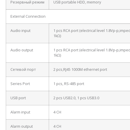
Резервный режим
USB portable HDD, memory
External Connection
Audio input
1 pcs RCA port (electrical level 1.8Vp-p,imp
1kΩ)
Audio output
1 pcs RCA port (electrical level 1.8Vp-p,imp
1kΩ)
Сетевой порт
2 pcs,RJ45 1000M ethernet port
Series Port
1 pcs, RS-485 port
USB port
2 pcs USB2.0, 1 pcs USB3.0
Alarm input
4 CH
Alarm output
4 CH