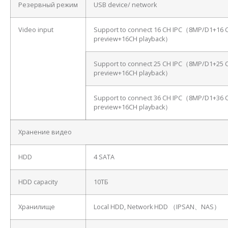
Резервный режим
USB device/ network
Video input
Support to connect 16 CH IPC（8MP/D1+16 
preview+16CH playback）
Support to connect 25 CH IPC（8MP/D1+25 
preview+16CH playback）
Support to connect 36 CH IPC（8MP/D1+36 
preview+16CH playback）
Хранение видео
HDD
4 SATA
HDD capacity
10ТБ
Хранилище
Local HDD, Network HDD （IPSAN、NAS）