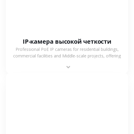
IP-камера высокой четкости
Professional PoE IP cameras for residential buildings,
commercial facilities and Middle-scale projects, offering
stable performance, high compatibility and OEM & ODM
support.
СМОТРЕТЬ БОЛЬШЕ