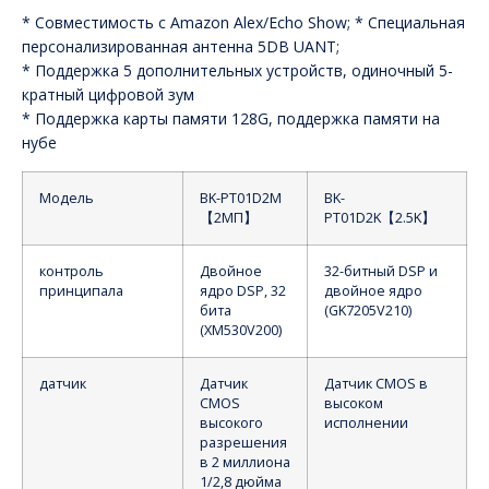
* Совместимость с Amazon Alex/Echo Show; * Специальная
персонализированная антенна 5DB UANT;
* Поддержка 5 дополнительных устройств, одиночный 5-
кратный цифровой зум
* Поддержка карты памяти 128G, поддержка памяти на
нубе
Модель
BK-PT01D2M
BK-
【2МП】
PT01D2K【2.5K】
контроль
Двойное
32-битный DSP и
принципала
ядро DSP, 32
двойное ядро
бита
(GK7205V210)
(XM530V200)
датчик
Датчик
Датчик CMOS в
CMOS
высоком
высокого
исполнении
разрешения
в 2 миллиона
1/2,8 дюйма