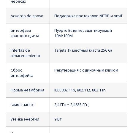
небесах
Acuerdo de apoyo
Поддержка протоколов NETIP и onvif
интерфаза
Пуэрто Ethernet адаптируемый
красного цвета
10M/100M
Interfaz de
Tarjeta TF местный (хаста 256 G)
almacenamiento
Сброс
Рекуперация с одиночным кликом
интерфейса
Норма неамбрика
IEEE802.11b, 802.11g, 802.11n
гамма частот
2,4 ГГц ~ 2,4835 ГГц
утечка энергии
9 Вт