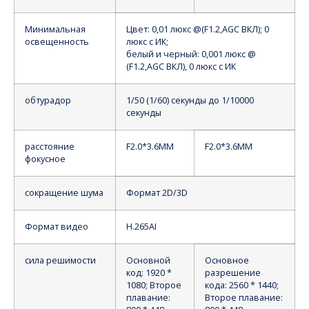
Минимальная
Цвет: 0,01 люкс @(F1.2,AGC ВКЛ); 0
освещенность
люкс с ИК;
белый и черный: 0,001 люкс @
(F1.2,AGC ВКЛ), 0 люкс с ИК
обтурадор
1/50 (1/60) секунды до 1/10000
секунды
расстояние
F2.0*3.6MM
F2.0*3.6MM
фокусное
сокращение шума
Формат 2D/3D
Формат видео
H.265AI
сила решимости
Основной
Основное
код: 1920 *
разрешение
1080; Второе
кода: 2560 * 1440;
плавание:
Второе плавание: