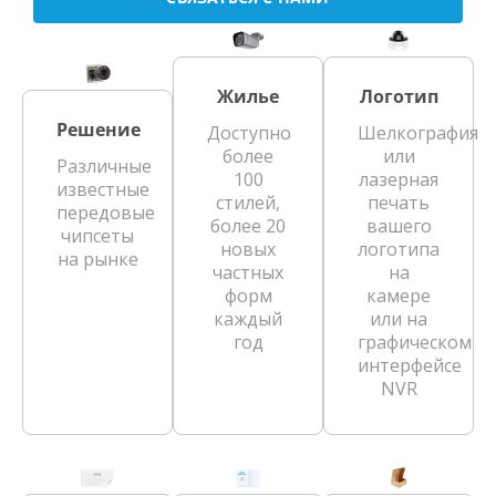
Жилье
Логотип
Решение
Доступно
Шелкография
более
или
Различные
100
лазерная
известные
стилей,
печать
передовые
более 20
вашего
чипсеты
новых
логотипа
на рынке
частных
на
форм
камере
каждый
или на
год
графическом
интерфейсе
NVR