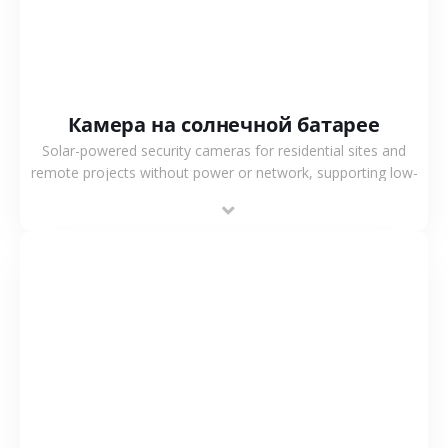
Камера на солнечной батарее
Solar-powered security cameras for residential sites and
remote projects without power or network, supporting low-
power operation, 4G or WiFi connection and outdoor
monitoring.
СМОТРЕТЬ БОЛЬШЕ