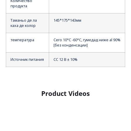
Количество
продукта
Таманьо де ла
145*175*143мм
каха де колор
температура
Cero 10°C -60°C, гумедад ниже al 90%
[без конденсации]
Источник питания
СС 12 В ± 10%
Product Videos
Product Display