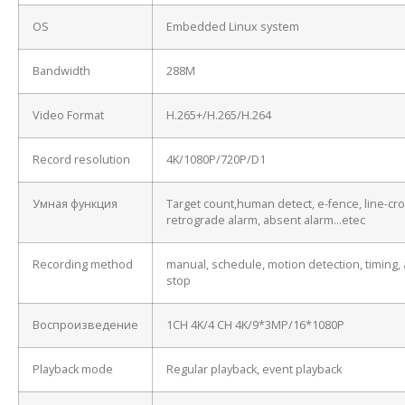
OS
Embedded Linux system
Bandwidth
288M
Video Format
H.265+/H.265/H.264
Record resolution
4K/1080P/720P/D1
Умная функция
Target count,human detect, e-fence, line-cro
retrograde alarm, absent alarm…etec
Recording method
manual, schedule, motion detection, timing, 
stop
Воспроизведение
1CH 4K/4 CH 4K/9*3MP/16*1080P
Playback mode
Regular playback, event playback