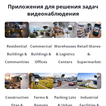
Приложения для решения задач
видеонаблюдения
Residential
Commercial
Warehouses
Retail-Stores-
Buildings &
Buildings &
& Logistics
&-
Communities
Offices
Centers
Supermarkets
Construction
Farms &
Parking Lots
Industrial
Sites &
Remote
& Urban
Facilities &