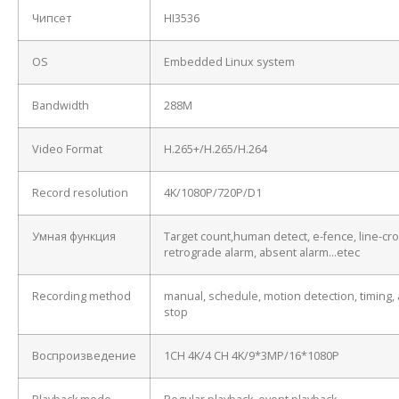
Чипсет
HI3536
OS
Embedded Linux system
Bandwidth
288M
Video Format
H.265+/H.265/H.264
Record resolution
4K/1080P/720P/D1
Умная функция
Target count,human detect, e-fence, line-cro
retrograde alarm, absent alarm…etec
Recording method
manual, schedule, motion detection, timing, 
stop
Воспроизведение
1CH 4K/4 CH 4K/9*3MP/16*1080P