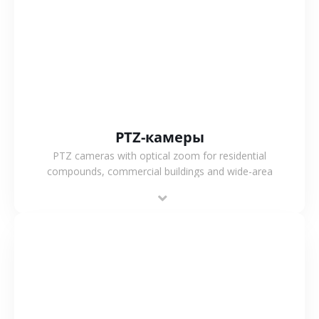
СМОТРЕТЬ БОЛЬШЕ
PTZ-камеры
PTZ cameras with optical zoom for residential
compounds, commercial buildings and wide-area
projects, enabling long-distance monitoring and
flexible coverage.