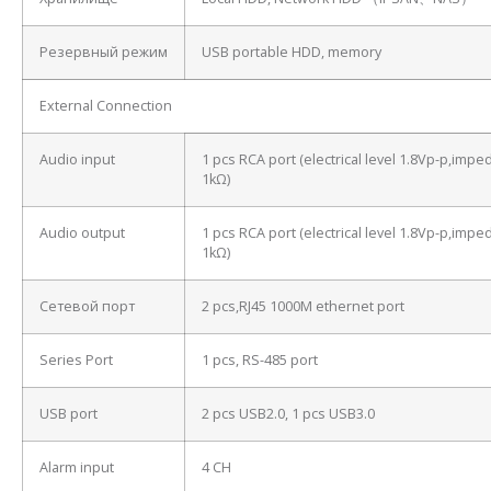
Резервный режим
USB portable HDD, memory
External Connection
Audio input
1 pcs RCA port (electrical level 1.8Vp-p,imp
1kΩ)
Audio output
1 pcs RCA port (electrical level 1.8Vp-p,imp
1kΩ)
Сетевой порт
2 pcs,RJ45 1000M ethernet port
Series Port
1 pcs, RS-485 port
USB port
2 pcs USB2.0, 1 pcs USB3.0
Alarm input
4 CH