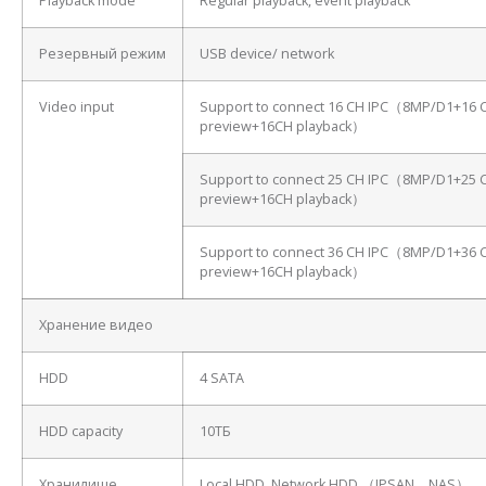
Playback mode
Regular playback, event playback
Резервный режим
USB device/ network
Video input
Support to connect 16 CH IPC（8MP/D1+16 
preview+16CH playback）
Support to connect 25 CH IPC（8MP/D1+25 
preview+16CH playback）
Support to connect 36 CH IPC（8MP/D1+36 
preview+16CH playback）
Хранение видео
HDD
4 SATA
HDD capacity
10ТБ
Хранилище
Local HDD, Network HDD （IPSAN、NAS）