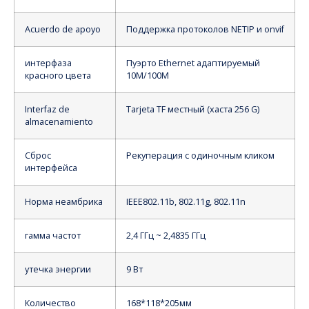
Acuerdo de apoyo
Поддержка протоколов NETIP и onvif
интерфаза
Пуэрто Ethernet адаптируемый
красного цвета
10M/100M
Interfaz de
Tarjeta TF местный (хаста 256 G)
almacenamiento
Сброс
Рекуперация с одиночным кликом
интерфейса
Норма неамбрика
IEEE802.11b, 802.11g, 802.11n
гамма частот
2,4 ГГц ~ 2,4835 ГГц
утечка энергии
9 Вт
Количество
168*118*205мм