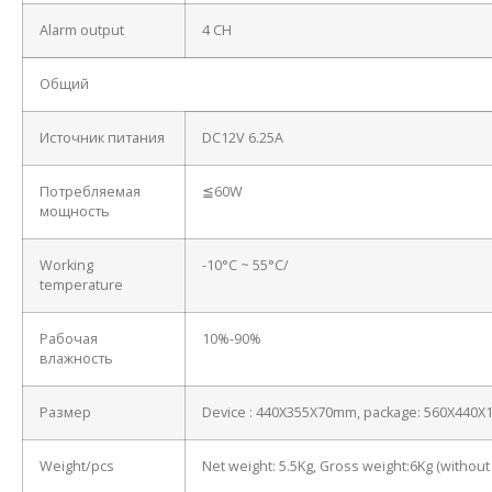
Alarm output
4 CH
Общий
Источник питания
DC12V 6.25A
Потребляемая
≦60W
мощность
Working
-10°C ~ 55°C/
temperature
Рабочая
10%-90%
влажность
Размер
Device : 440X355X70mm, package: 560X440
Weight/pcs
Net weight: 5.5Kg, Gross weight:6Kg (withou