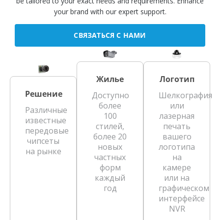
be tailored to your exact needs and requirements. Enhance
your brand with our expert support.
СВЯЗАТЬСЯ С НАМИ
Жилье
Логотип
Решение
Доступно
Шелкография
более
или
Различные
100
лазерная
известные
стилей,
печать
передовые
более 20
вашего
чипсеты
новых
логотипа
на рынке
частных
на
форм
камере
каждый
или на
год
графическом
интерфейсе
NVR