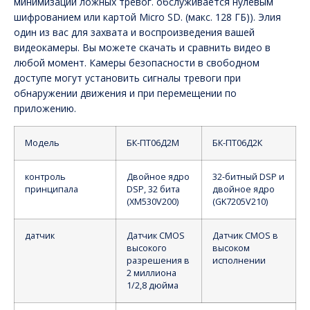
минимизации ложных тревог. обслуживается нулевым
шифрованием или картой Micro SD. (макс. 128 ГБ)). Элия
один из вас для захвата и воспроизведения вашей
видеокамеры. Вы можете скачать и сравнить видео в
любой момент. Камеры безопасности в свободном
доступе могут установить сигналы тревоги при
обнаружении движения и при перемещении по
приложению.
Модель
БК-ПТ06Д2М
БК-ПТ06Д2К
контроль
Двойное ядро
32-битный DSP и
принципала
DSP, 32 бита
двойное ядро
(XM530V200)
(GK7205V210)
датчик
Датчик CMOS
Датчик CMOS в
высокого
высоком
разрешения в
исполнении
2 миллиона
1/2,8 дюйма