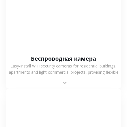
СМОТРЕТЬ БОЛЬШЕ
Беспроводная камера
Easy-install WiFi security cameras for residential buildings,
apartments and light commercial projects, providing flexible
deployment and cost-effective surveillance solutions.