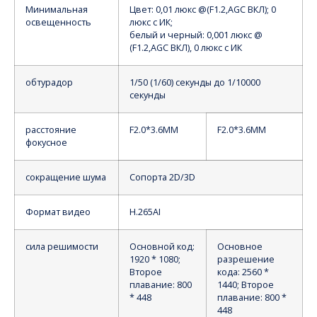
Минимальная
Цвет: 0,01 люкс @(F1.2,AGC ВКЛ); 0
освещенность
люкс с ИК;
белый и черный: 0,001 люкс @
(F1.2,AGC ВКЛ), 0 люкс с ИК
обтурадор
1/50 (1/60) секунды до 1/10000
секунды
расстояние
F2.0*3.6MM
F2.0*3.6MM
фокусное
сокращение шума
Сопорта 2D/3D
Формат видео
H.265AI
сила решимости
Основной код:
Основное
1920 * 1080;
разрешение
Второе
кода: 2560 *
плавание: 800
1440; Второе
* 448
плавание: 800 *
448