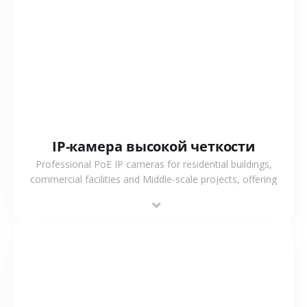
СМОТРЕТЬ БОЛЬШЕ
IP-камера высокой четкости
Professional PoE IP cameras for residential buildings,
commercial facilities and Middle-scale projects, offering
stable performance, high compatibility and OEM & ODM
support.