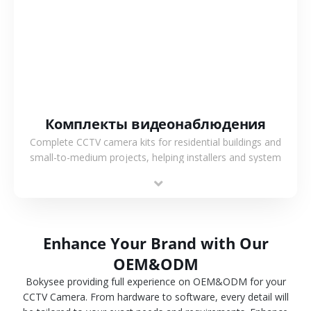
СМОТРЕТЬ БОЛЬШЕ
Комплекты видеонаблюдения
Complete CCTV camera kits for residential buildings and
small-to-medium projects, helping installers and system
integrators simplify deployment and reduce sourcing time.
Enhance Your Brand with Our
OEM&ODM
Bokysee providing full experience on OEM&ODM for your
CCTV Camera. From hardware to software, every detail will