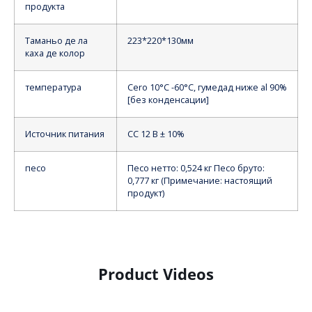
продукта
Таманьо де ла
223*220*130мм
каха де колор
температура
Cero 10°C -60°C, гумедад ниже al 90%
[без конденсации]
Источник питания
СС 12 В ± 10%
песо
Песо нетто: 0,524 кг Песо бруто:
0,777 кг (Примечание: настоящий
продукт)
Product Videos