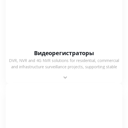
СМОТРЕТЬ БОЛЬШЕ
Видеорегистраторы
DVR, NVR and 4G NVR solutions for residential, commercial
and infrastructure surveillance projects, supporting stable
recording and system integration.