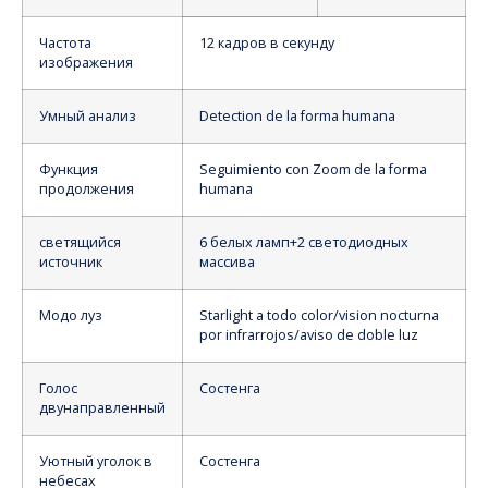
Частота
12 кадров в секунду
изображения
Умный анализ
Detection de la forma humana
Функция
Seguimiento con Zoom de la forma
продолжения
humana
светящийся
6 белых ламп+2 светодиодных
источник
массива
Модо луз
Starlight a todo color/vision nocturna
por infrarrojos/aviso de doble luz
Голос
Состенга
двунаправленный
Уютный уголок в
Состенга
небесах