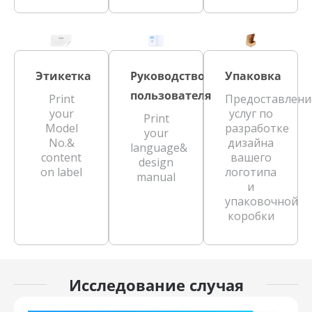
Этикетка
Руководство
Упаковка
пользователя
Print
Предоставлени
your
услуг по
Print
Model
разработке
your
No.&
дизайна
language&
content
вашего
design
on label
логотипа
manual
и
упаковочной
коробки
Исследование случая