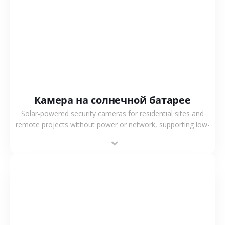
СМОТРЕТЬ БОЛЬШЕ
Камера на солнечной батарее
Solar-powered security cameras for residential sites and
remote projects without power or network, supporting low-
power operation, 4G or WiFi connection and outdoor
monitoring.