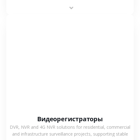
projects, enabling long-distance monitoring and
flexible coverage.
СМОТРЕТЬ БОЛЬШЕ
Видеорегистраторы
DVR, NVR and 4G NVR solutions for residential, commercial
and infrastructure surveillance projects, supporting stable