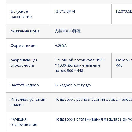
фокусное
F2.0*3.6MM
F2.0*3.
расстояние
снижение шума
支持
2D/3D
降噪
Формат видео
H.265AI
разрешающая
Основной поток кода: 1920
Основной
способность
* 1080; Дополнительный
448
поток: 800 * 448
Частота кадров
12 кадров в секунду
Интеллектуальный
Поддержка распознавания формы челов
анализ
Функция
Поддержка отслеживания масштаба фигу
отслеживания