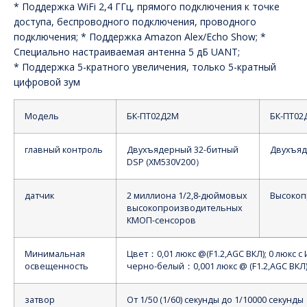
* Поддержка WiFi 2,4 ГГц, прямого подключения к точке
доступа, беспроводного подключения, проводного
подключения; * Поддержка Amazon Alex/Echo Show; *
Специально настраиваемая антенна 5 дБ UANT;
* Поддержка 5-кратного увеличения, только 5-кратный
цифровой зум
Модель
БК-ПТ02Д2М
БК-ПТ02
главный контроль
Двухъядерный 32-битный
Двухъяд
DSP (XM530V200
）
датчик
2 миллиона 1/2,8-дюймовых
Высокоп
высокопроизводительных
КМОП-сенсоров
Минимальная
Цвет
：
0,01 люкс @(F1.2,AGC ВКЛ); 0 люкс с 
освещенность
черно-белый
：
0,001 люкс @ (F1.2,AGC ВКЛ)
затвор
От 1/50 (1/60) секунды до 1/10000 секунды