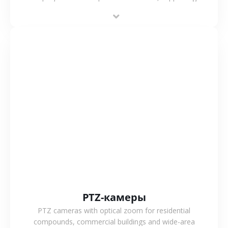
power operation, 4G or WiFi connection and outdoor
monitoring.
СМОТРЕТЬ БОЛЬШЕ
PTZ-камеры
PTZ cameras with optical zoom for residential
compounds, commercial buildings and wide-area