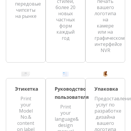
стилей,
печать
передовые
более 20
вашего
чипсеты
новых
логотипа
на рынке
частных
на
форм
камере
каждый
или на
год
графическом
интерфейсе
NVR
Этикетка
Руководство
Упаковка
пользователя
Print
Предоставлени
your
услуг по
Print
Model
разработке
your
No.&
дизайна
language&
content
вашего
design
on label
логотипа