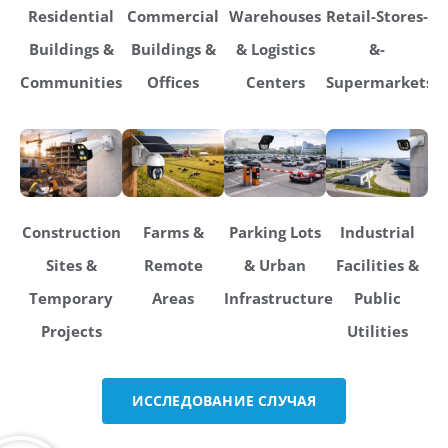
Residential
Commercial
Warehouses
Retail-Stores-
Buildings &
Buildings &
& Logistics
&-
Communities
Offices
Centers
Supermarkets
Construction
Farms &
Parking Lots
Industrial
Sites &
Remote
& Urban
Facilities &
Temporary
Areas
Infrastructure
Public
Projects
Utilities
ИССЛЕДОВАНИЕ СЛУЧАЯ