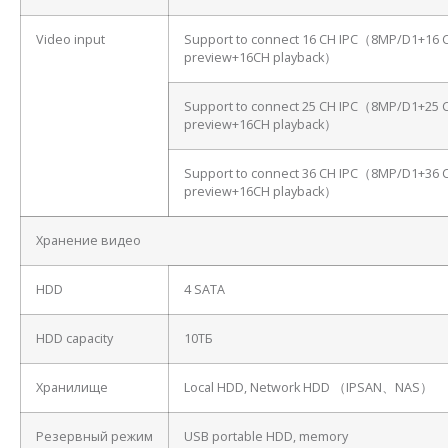
Video input
Support to connect 16 CH IPC（8MP/D1+16 
preview+16CH playback）
Support to connect 25 CH IPC（8MP/D1+25 
preview+16CH playback）
Support to connect 36 CH IPC（8MP/D1+36 
preview+16CH playback）
Хранение видео
HDD
4 SATA
HDD capacity
10ТБ
Хранилище
Local HDD, Network HDD （IPSAN、NAS）
Резервный режим
USB portable HDD, memory