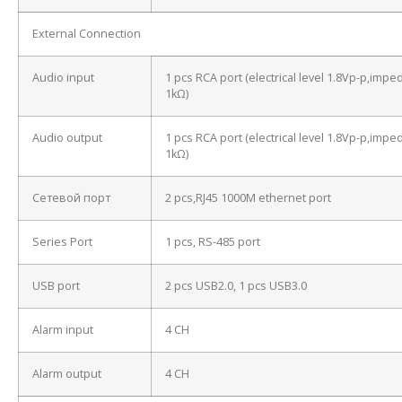
External Connection
Audio input
1 pcs RCA port (electrical level 1.8Vp-p,imp
1kΩ)
Audio output
1 pcs RCA port (electrical level 1.8Vp-p,imp
1kΩ)
Сетевой порт
2 pcs,RJ45 1000M ethernet port
Series Port
1 pcs, RS-485 port
USB port
2 pcs USB2.0, 1 pcs USB3.0
Alarm input
4 CH
Alarm output
4 CH