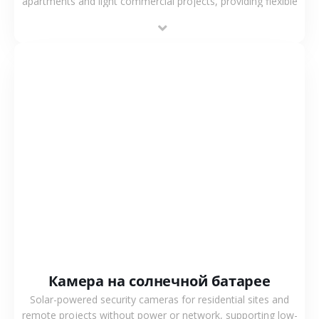
apartments and light commercial projects, providing flexible
deployment and cost-effective surveillance solutions.
СМОТРЕТЬ БОЛЬШЕ
Камера на солнечной батарее
Solar-powered security cameras for residential sites and
remote projects without power or network, supporting low-