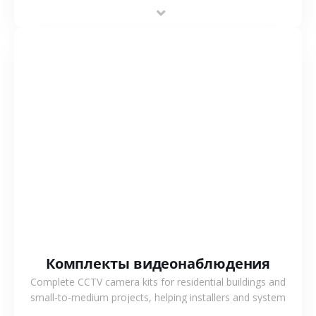
recording and system integration.
СМОТРЕТЬ БОЛЬШЕ
Комплекты видеонаблюдения
Complete CCTV camera kits for residential buildings and
small-to-medium projects, helping installers and system
integrators simplify deployment and reduce sourcing time.