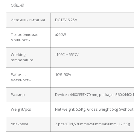
Общий
Источник питания
DC12V 6.25A
Потребляемая
≦60W
мощность
Working
-10°C ~ 55°C/
temperature
Рабочая
10%-90%
влажность
Размер
Device : 440X355X70mm, package: 560X440
Weight/pcs
Net weight: 5.5Kg, Gross weight:6Kg (withou
Упаковка
2 pcs/CTN,570mm×290mm×490mm, 12.5Kg