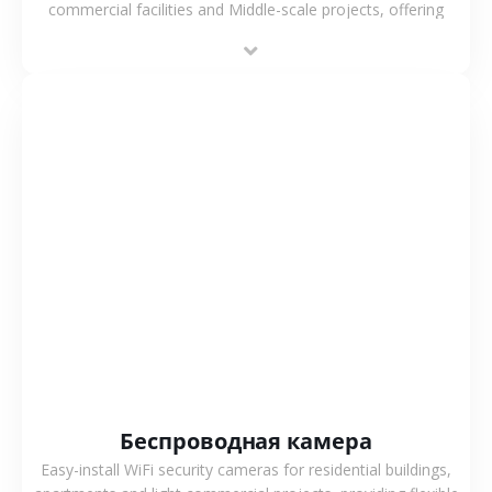
commercial facilities and Middle-scale projects, offering
stable performance, high compatibility and OEM & ODM
support.
СМОТРЕТЬ БОЛЬШЕ
Беспроводная камера
Easy-install WiFi security cameras for residential buildings,