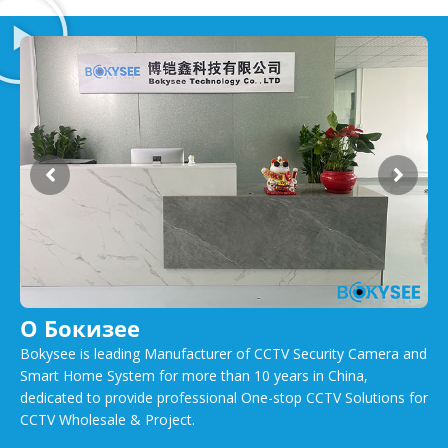
О Бокизее
Bokysee is leading Manufacturer of CCTV Security Camera and
Smart Home System for more than 10 years in China,
dedicated to provide professional One-stop CCTV Solutions for
CCTV Wholesale & Project.