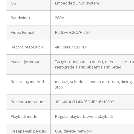
OS
Embedded Linux system
Bandwidth
288M
Video Format
H.265+/H.265/H.264
Record resolution
4K/1080P/720P/D1
Умная функция
Target count,human detect, e-fence, line-cro
retrograde alarm, absent alarm…etec
Recording method
manual, schedule, motion detection, timing, 
stop
Воспроизведение
1CH 4K/4 CH 4K/9*3MP/16*1080P
Playback mode
Regular playback, event playback
Резервный режим
USB device/ network