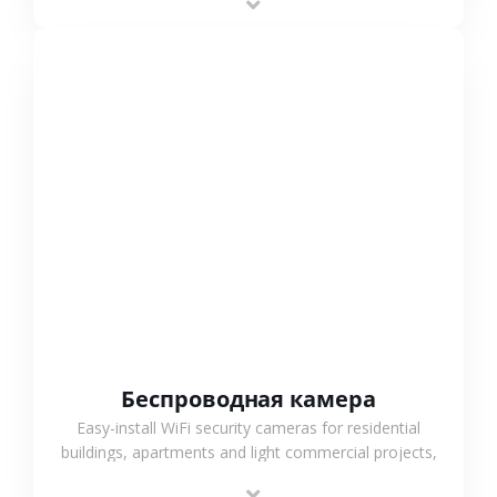
support.
СМОТРЕТЬ БОЛЬШЕ
Беспроводная камера
Easy-install WiFi security cameras for residential
buildings, apartments and light commercial projects,
providing flexible deployment and cost-effective