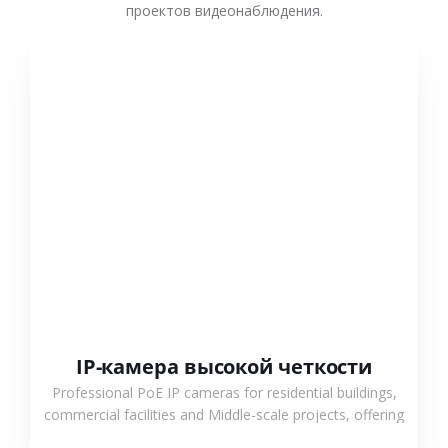
проектов видеонаблюдения.
СМОТРЕТЬ БОЛЬШЕ
IP-камера высокой четкости
Professional PoE IP cameras for residential buildings,
commercial facilities and Middle-scale projects, offering
stable performance, high compatibility and OEM & ODM