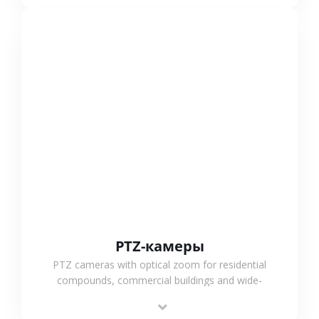
СМОТРЕТЬ БОЛЬШЕ
PTZ-камеры
PTZ cameras with optical zoom for residential
compounds, commercial buildings and wide-
area projects, enabling long-distance
monitoring and flexible coverage.