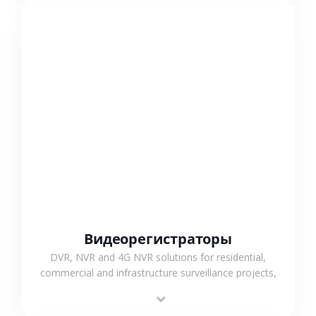
СМОТРЕТЬ БОЛЬШЕ
Видеорегистраторы
DVR, NVR and 4G NVR solutions for residential,
commercial and infrastructure surveillance projects,
supporting stable recording and system integration.