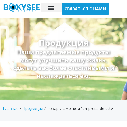
СВЯЗАТЬСЯ С НАМИ
Исследование случая
О нас
Продукция
Наши предлагаемые продукты
могут улучшить вашу жизнь,
сделать вас более счастливыми и
наслаждаться ею.
Главная
/
Продукция
/ Товары с меткой “empresa de cctv”