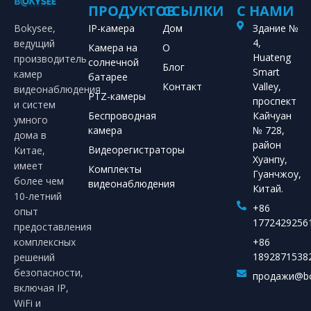
ПРОДУКТОВ
ССЫЛКИ
С НАМИ
Bokysee,
IP-камера
Дом
Здание №
4,
ведущий
Камера на
О
Huateng
производитель
солнечной
Блог
Smart
камер
батарее
Контакт
Valley,
видеонаблюдения
PTZ-камеры
проспект
и систем
Беспроводная
Кайчуан
умного
камера
№ 728,
дома в
район
Видеорегистраторы
Китае,
Хуанпу,
имеет
Комплекты
Гуанчжоу,
более чем
видеонаблюдения
Китай.
10-летний
+86
опыт
1772429256
предоставления
комплексных
+86
1892871538
решений
безопасности,
продажи@bo
включая IP,
WiFi и