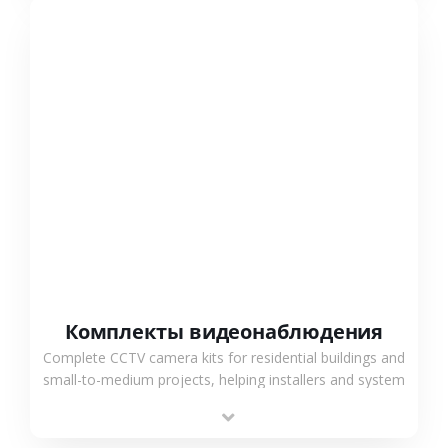
СМОТРЕТЬ БОЛЬШЕ
Комплекты видеонаблюдения
Complete CCTV camera kits for residential buildings and
small-to-medium projects, helping installers and system
integrators simplify deployment and reduce sourcing
time.