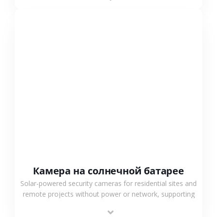
surveillance solutions.
СМОТРЕТЬ БОЛЬШЕ
Камера на солнечной батарее
Solar-powered security cameras for residential sites and
remote projects without power or network, supporting
low-power operation, 4G or WiFi connection and
outdoor monitoring.