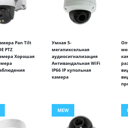
мера Pan Tilt
Умная 5-
Оп
E PTZ
мегапиксельная
ме
амера Хорошая
аудиосигнализация
ка
амера
Антивандальная WiFi
ра
аблюдения
IP66 IP купольная
ви
камера
ви
пр
MEW