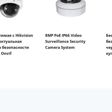
имая с Hikvision
8MP PoE IP66 Video
Бе
ектуальная
Surveillance Security
бе
 безопасности
Camera System
че
 Onvif
ку