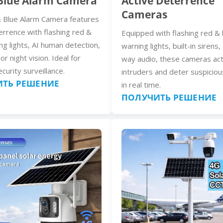
Blue Alarm Camera
Active Deterrence
Cameras
 Blue Alarm Camera features
errence with flashing red &
Equipped with flashing red & 
ng lights, AI human detection,
warning lights, built-in sirens
lor night vision. Ideal for
way audio, these cameras act
curity surveillance.
intruders and deter suspiciou
ТЬ РЕШЕНИЕ
in real time.
ПОЛУЧИТЬ РЕШЕНИЕ