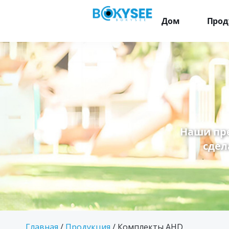
Дом
Прод
Наши пр
сдел
Главная
/
Продукция
/ Комплекты AHD