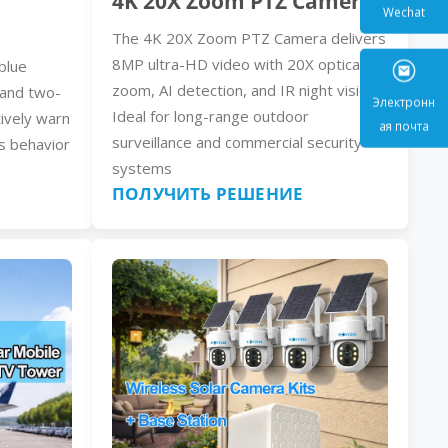
4K 20X Zoom PTZ Camera
The 4K 20X Zoom PTZ Camera delivers
Wecha
8MP ultra-HD video with 20X optical
blue
zoom, AI detection, and IR night vision.
, and two-
Ideal for long-range outdoor
ively warn
surveillance and commercial security
s behavior
Электр
systems
ая поч
ПОЛУЧИТЬ РЕШЕНИЕ