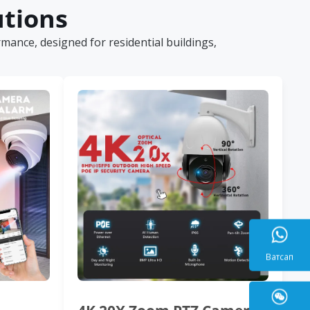
utions
ance, designed for residential buildings,
Ватса