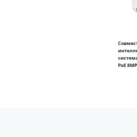
Совмест
интелл
система
PoE 8MP