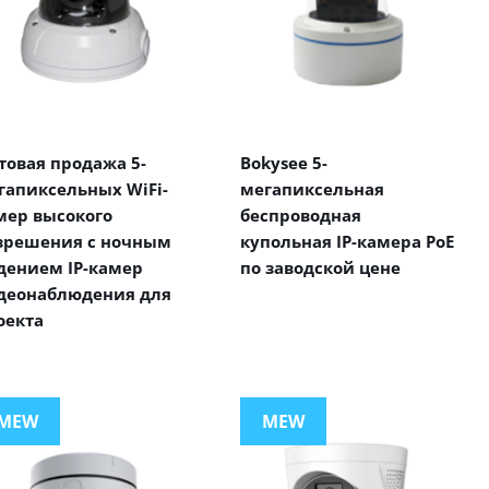
товая продажа 5-
Bokysee 5-
гапиксельных WiFi-
мегапиксельная
мер высокого
беспроводная
зрешения с ночным
купольная IP-камера PoE
дением IP-камер
по заводской цене
деонаблюдения для
оекта
MEW
MEW