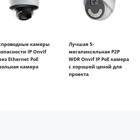
спроводные камеры
Лучшая 5-
зопасности IP Onvif
мегапиксельная P2P
рез Ethernet PoE
WDR Onvif IP PoE камера
польная камера
с хорошей ценой для
проекта