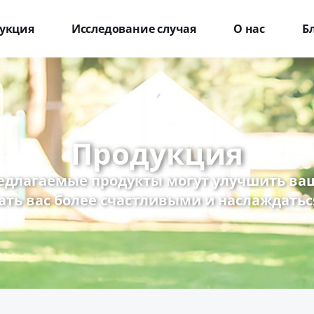
укция
Исследование случая
О нас
Б
Продукция
едлагаемые продукты могут улучшить ваш
ать вас более счастливыми и наслаждатьс