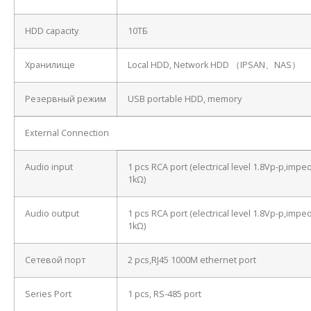
HDD capacity
10ТБ
Хранилище
Local HDD, Network HDD （IPSAN、NAS）
Резервный режим
USB portable HDD, memory
External Connection
Audio input
1 pcs RCA port (electrical level 1.8Vp-p,imp
1kΩ)
Audio output
1 pcs RCA port (electrical level 1.8Vp-p,imp
1kΩ)
Сетевой порт
2 pcs,RJ45 1000M ethernet port
Series Port
1 pcs, RS-485 port