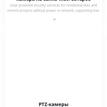
Solar-powered security cameras for residential sites and
remote projects without power or network, supporting low-
power operation, 4G or WiFi connection and outdoor
monitoring.
СМОТРЕТЬ БОЛЬШЕ
PTZ-камеры