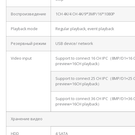
Воспроизведение
1CH 4K/4 CH 4K/9*3MP/16*1080P
Playback mode
Regular playback, event playback
Резервный режим
USB device/ network
Video input
Support to connect 16 CH IPC（8MP/D1+16 
preview+16CH playback）
Support to connect 25 CH IPC（8MP/D1+25 
preview+16CH playback）
Support to connect 36 CH IPC（8MP/D1+36 
preview+16CH playback）
Хранение видео
HDD
4 SATA