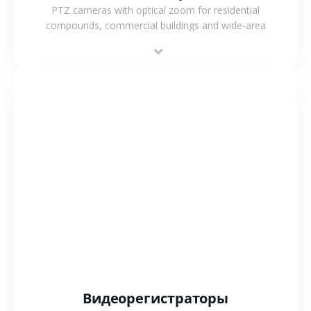
PTZ cameras with optical zoom for residential
compounds, commercial buildings and wide-area
projects, enabling long-distance monitoring and
flexible coverage.
СМОТРЕТЬ БОЛЬШЕ
Видеорегистраторы