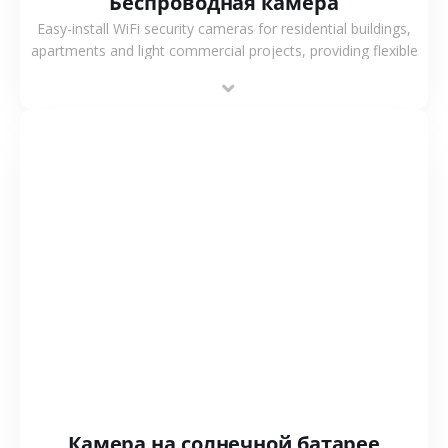
Беспроводная камера
Easy-install WiFi security cameras for residential buildings,
apartments and light commercial projects, providing flexible
deployment and cost-effective surveillance solutions.
СМОТРЕТЬ БОЛЬШЕ
Камера на солнечной батарее