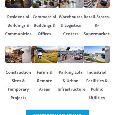
Residential
Commercial
Warehouses
Retail-Stores-
Buildings &
Buildings &
& Logistics
&-
Communities
Offices
Centers
Supermarkets
Construction
Farms &
Parking Lots
Industrial
Sites &
Remote
& Urban
Facilities &
Temporary
Areas
Infrastructure
Public
Projects
Utilities