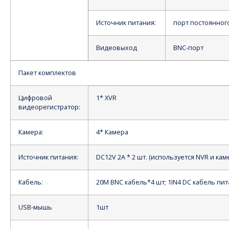
Источник питания:
порт постоянного
Видеовыход
BNC-порт
Пакет комплектов
Цифровой
1* XVR
видеорегистратор:
Камера:
4* Камера
Источник питания:
DC12V 2A * 2 шт. (используется NVR и кам
Кабель:
20M BNC кабель*4 шт; 1IN4 DC кабель пи
USB-мышь
1шт