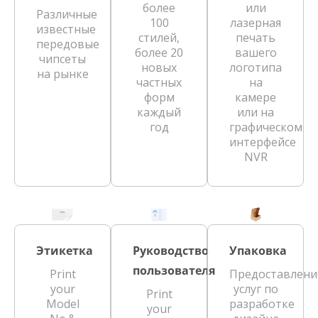
более
или
Различные
100
лазерная
известные
стилей,
печать
передовые
более 20
вашего
чипсеты
новых
логотипа
на рынке
частных
на
форм
камере
каждый
или на
год
графическом
интерфейсе
NVR
Этикетка
Руководство
Упаковка
пользователя
Print
Предоставлени
your
услуг по
Print
Model
разработке
your