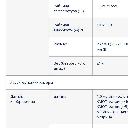
Рабочая
-10℃~+55℃
температура (°С)
Рабочая
10%~90%
влажность (%) RH
Размер
257 мм (Ш)×210 мм
мм (В)
Вес (без жесткого
≤1 кг
диска)
Характеристики камеры
Датчик
датчик
1,0-мегапиксель
изображения
КМОП-матрица/1
КМОП-матрица/5,
мегапиксельная
матрица