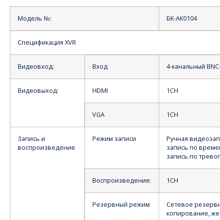
Модель №:
БК-АК0104
Спецификация XVR
Видеовход:
Вход
4-канальный BNC
Видеовыход:
HDMI
1CH
VGA
1CH
Запись и
Режим записи
Ручная видеозап
воспроизведение
запись по време
запись по трево
Воспроизведение:
1CH
Резервный режим
Сетевое резерв
копирование, же