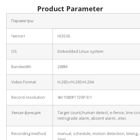
Product Parameter
Параметры
Чипсет
HI3536
OS
Embedded Linux system
Bandwidth
288M
Video Format
H.265+/H.265/H.264
Record resolution
4K/1080P/720P/D1
Умная функция
Target count,human detect, e-fence, line-cro
retrograde alarm, absent alarm…etec
Recording method
manual, schedule, motion detection, timing, 
stop