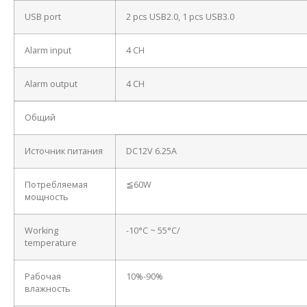
USB port
2 pcs USB2.0, 1 pcs USB3.0
Alarm input
4 CH
Alarm output
4 CH
Общий
Источник питания
DC12V 6.25A
Потребляемая
≦60W
мощность
Working
-10°C ~ 55°C/
temperature
Рабочая
10%-90%
влажность