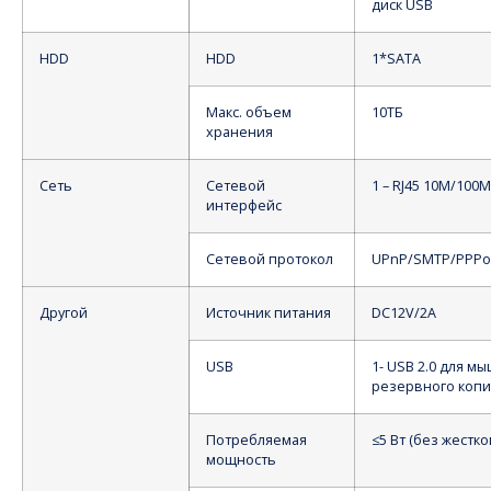
диск USB
HDD
HDD
1*SATA
Макс. объем
10ТБ
хранения
Сеть
Сетевой
1 – RJ45 10M/100M
интерфейс
Сетевой протокол
UPnP/SMTP/PPP
Другой
Источник питания
DC12V/2A
USB
1- USB 2.0 для м
резервного коп
Потребляемая
≤5 Вт (без жестко
мощность