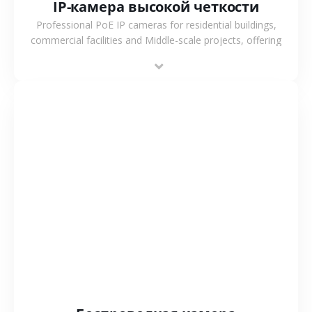
IP-камера высокой четкости
Professional PoE IP cameras for residential buildings,
commercial facilities and Middle-scale projects, offering
stable performance, high compatibility and OEM & ODM
support.
СМОТРЕТЬ БОЛЬШЕ