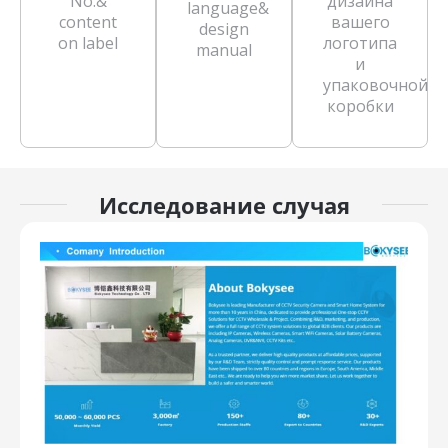
No.&
дизайна
language&
content
вашего
design
on label
логотипа
manual
и
упаковочной
коробки
Исследование случая