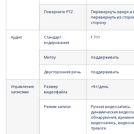
Поверните PTZ
Перевернуть вверх и 
перевернуть из сторо
сторону
Аудио
Стандарт
Г.711
кодирования
Митоу
поддерживать
Двусторонняя речь
поддерживать
Управление
Размер
≈9 г/день
записями
видеофайла
Режим записи
Ручная видеозапись,
динамическая видеоз
обнаружения, времен
видеозапись, видеоза
тревоге