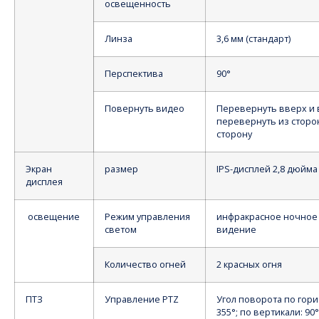
освещенность
Линза
3,6 мм (стандарт)
Перспектива
90°
Повернуть видео
Перевернуть вверх и 
перевернуть из сторо
сторону
Экран
размер
IPS-дисплей 2,8 дюйма
дисплея
освещение
Режим управления
инфракрасное ночное
светом
видение
Количество огней
2 красных огня
ПТЗ
Управление PTZ
Угол поворота по гори
355°; по вертикали: 90°