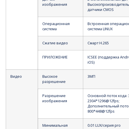
изображения
Высокопроизводител
датчики CMOS
Операционная
Встроенная операцио
система
система LINUX
Сжатие видео
Смарт H.265
ПРИЛОЖЕНИЕ
ICSEE (поддержка Andr
iOS)
Видео
Высокое
3МП
разрешение
Разрешение
Основной поток кода: 
изображения
2304*1296@12fps;
Дополнительный пото
800*448@12fps
Минимальная
0.01 LUX/серия pro