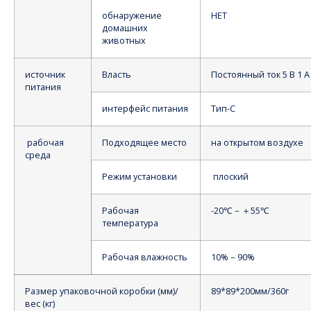
обнаружение
НЕТ
домашних
животных
источник
Власть
Постоянный ток 5 В 1 А
питания
интерфейс питания
Тип-С
рабочая
Подходящее место
на открытом воздухе
среда
Режим установки
плоский
Рабочая
-20℃－＋55℃
температура
Рабочая влажность
10%－90%
Размер упаковочной коробки (мм)/
89*89*200мм/360г
вес (кг)