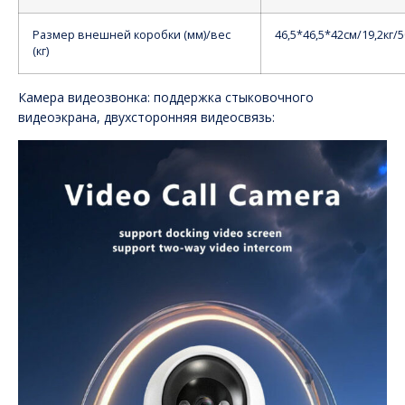
Размер внешней коробки (мм)/вес
46,5*46,5*42см/19,2кг/
(кг)
Камера видеозвонка: поддержка стыковочного
видеоэкрана, двухсторонняя видеосвязь: