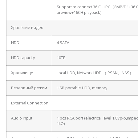
Support to connect 36 CH IPC（8MP/D1+36 
preview+16CH playback）
Хранение видео
HDD
4 SATA
HDD capacity
10ТБ
Хранилище
Local HDD, Network HDD （IPSAN、NAS）
Резервный режим
USB portable HDD, memory
External Connection
Audio input
1 pcs RCA port (electrical level 1.8Vp-p,imp
1kΩ)