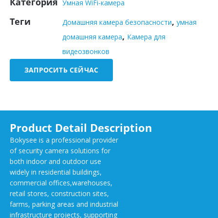
Категория
Умная WiFi-камера
Теги
,
Домашняя камера безопасности
умная
,
домашняя камера
Камера для
видеозвонков
ЗАПРОСИТЬ СЕЙЧАС
Product Detail Description
Bokysee is a professional provider
of security camera solutions for
both indoor and outdoor use
widely in residential buildings,
commercial offices,warehouses,
retail stores, construction sites,
farms, parking areas and industrial
infrastructure projects, supporting