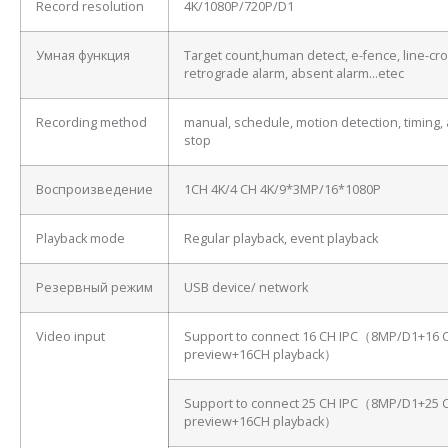
Record resolution
4K/1080P/720P/D1
Умная функция
Target count,human detect, e-fence, line-cro
retrograde alarm, absent alarm…etec
Recording method
manual, schedule, motion detection, timing, 
stop
Воспроизведение
1CH 4K/4 CH 4K/9*3MP/16*1080P
Playback mode
Regular playback, event playback
Резервный режим
USB device/ network
Video input
Support to connect 16 CH IPC（8MP/D1+16 
preview+16CH playback）
Support to connect 25 CH IPC（8MP/D1+25 
preview+16CH playback）