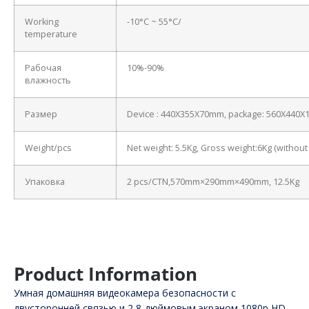
Working
-10°C ~ 55°C/
temperature
Рабочая
10%-90%
влажность
Размер
Device : 440X355X70mm, package: 560X440
Weight/pcs
Net weight: 5.5Kg, Gross weight:6Kg (withou
Упаковка
2 pcs/CTN,570mm×290mm×490mm, 12.5Kg
Product Information
Умная домашняя видеокамера безопасности с
двусторонней связью и 2,8-дюймовым экраном 1080p HD