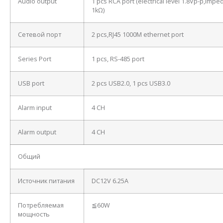
Audio output
1 pcs RCA port (electrical level 1.8Vp-p,imp
1kΩ)
Сетевой порт
2 pcs,RJ45 1000M ethernet port
Series Port
1 pcs, RS-485 port
USB port
2 pcs USB2.0, 1 pcs USB3.0
Alarm input
4 CH
Alarm output
4 CH
Общий
Источник питания
DC12V 6.25A
Потребляемая
≦60W
мощность