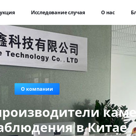
укция
Исследование случая
О нас
Б
О компании
производители кам
аблюдения в Китае