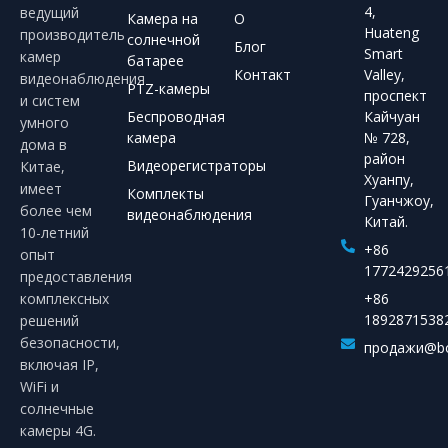
4,
ведущий
Камера на
О
Huateng
производитель
солнечной
Блог
Smart
камер
батарее
Контакт
Valley,
видеонаблюдения
PTZ-камеры
проспект
и систем
Беспроводная
Кайчуан
умного
камера
№ 728,
дома в
район
Видеорегистраторы
Китае,
Хуанпу,
имеет
Комплекты
Гуанчжоу,
более чем
видеонаблюдения
Китай.
10-летний
+86
опыт
1772429256
предоставления
комплексных
+86
1892871538
решений
безопасности,
продажи@bo
включая IP,
WiFi и
солнечные
камеры 4G.