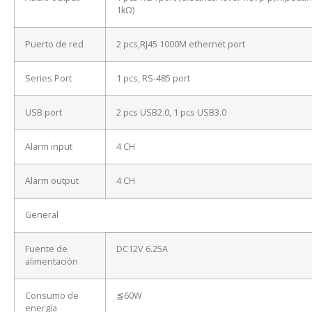
1kΩ)
Puerto de red
2 pcs,RJ45 1000M ethernet port
Series Port
1 pcs, RS-485 port
USB port
2 pcs USB2.0, 1 pcs USB3.0
Alarm input
4 CH
Alarm output
4 CH
General
Fuente de
DC12V 6.25A
alimentación
Consumo de
≦60W
energía