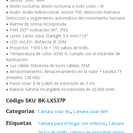
● Sensor: 3MP, 4MP
● Visión nocturna: Visión nocturna a todo color / IR
● Audio: Audio bidireccional, sensor PIR, detección humana
Detección y seguimiento automático del movimiento humano
● Alarma de sirena incorporada
● PAN 355° Inclinación 90°, IP65
● Lente: Lente clase Starlight 3,6 mm/110°
● LED: 6xLED, distancia IR 30M
● Proyector: 1500 LM = 150 vatios de brillo
● Temperatura de color: 6500 K, cumple con el estándar de
iluminación
● Luz cálida: Distancia de luces cálidas 30M
● Almacenamiento: Almacenamiento en la nube + tarjeta TF
(máximo 128 GB)
● Panel solar: 8 W (cable de extensión de 3 m)
● Batería: batería recargable incorporada de 20.000 mAh
Código SKU
BK-LXS37P
Categorías
,
Cámara solar 4G
Cámara solar WiFi
Etiquetas
,
Cámara para el hogar con reflector
Cámara
,
de luz de jardín
cámara de seguridad celular