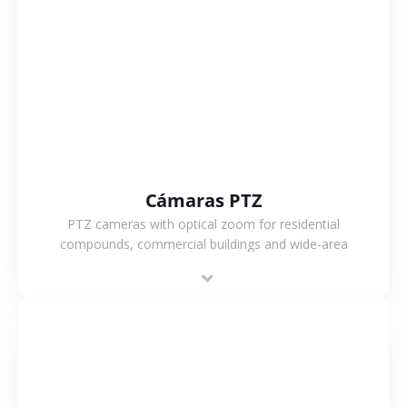
VER MÁS
Cámaras PTZ
PTZ cameras with optical zoom for residential
compounds, commercial buildings and wide-area
projects, enabling long-distance monitoring and
flexible coverage.