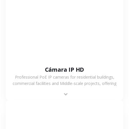
VER MÁS
Cámara IP HD
Professional PoE IP cameras for residential buildings,
commercial facilities and Middle-scale projects, offering
stable performance, high compatibility and OEM & ODM
support.