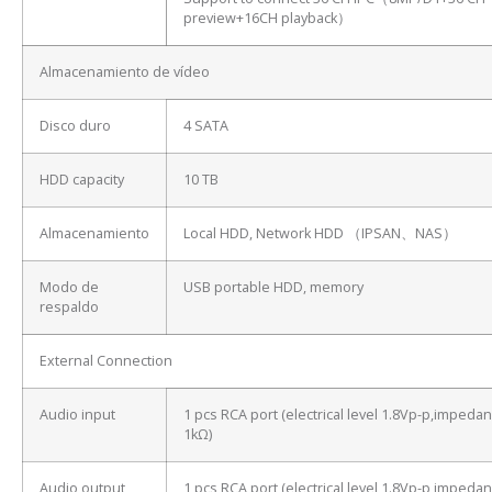
preview+16CH playback）
Almacenamiento de vídeo
Disco duro
4 SATA
HDD capacity
10 TB
Almacenamiento
Local HDD, Network HDD （IPSAN、NAS）
Modo de
USB portable HDD, memory
respaldo
External Connection
Audio input
1 pcs RCA port (electrical level 1.8Vp-p,impeda
1kΩ)
Audio output
1 pcs RCA port (electrical level 1.8Vp-p,impeda