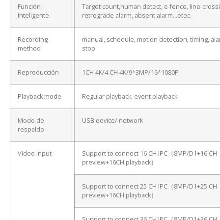
Función
Target count,human detect, e-fence, line-cross
inteligente
retrograde alarm, absent alarm…etec
Recording
manual, schedule, motion detection, timing, ala
method
stop
Reproducción
1CH 4K/4 CH 4K/9*3MP/16*1080P
Playback mode
Regular playback, event playback
Modo de
USB device/ network
respaldo
Video input
Support to connect 16 CH IPC（8MP/D1+16 CH
preview+16CH playback）
Support to connect 25 CH IPC（8MP/D1+25 CH
preview+16CH playback）
Support to connect 36 CH IPC（8MP/D1+36 CH