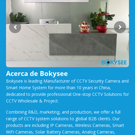
Acerca de Bokysee
Bokysee is leading Manufacturer of CCTV Security Camera and
Smart Home System for more than 10 years in China,
dedicated to provide professional One-stop CCTV Solutions for
CCTV Wholesale & Project.
Combining R&D, marketing, and production, we offer a full
range of CCTV system solutions to global B2B clients. Our
products are including IP Cameras, Wireless Cameras, Smart
WiFi Cameras, Solar Battery Cameras, Analog Cameras,