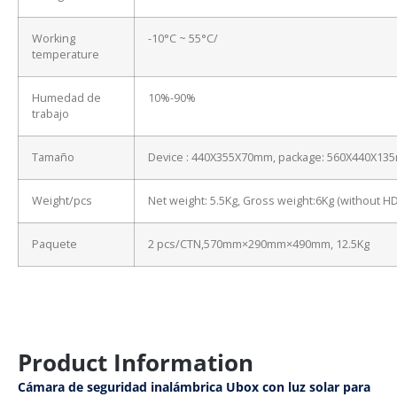
Working
-10°C ~ 55°C/
temperature
Humedad de
10%-90%
trabajo
Tamaño
Device : 440X355X70mm, package: 560X440X13
Weight/pcs
Net weight: 5.5Kg, Gross weight:6Kg (without H
Paquete
2 pcs/CTN,570mm×290mm×490mm, 12.5Kg
Product Information
Cámara de seguridad inalámbrica Ubox con luz solar para