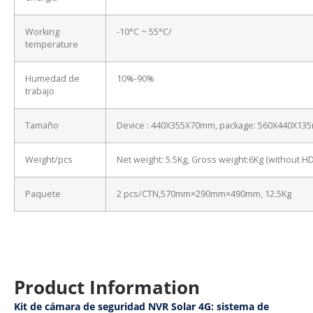
Working
-10°C ~ 55°C/
temperature
Humedad de
10%-90%
trabajo
Tamaño
Device : 440X355X70mm, package: 560X440X13
Weight/pcs
Net weight: 5.5Kg, Gross weight:6Kg (without H
Paquete
2 pcs/CTN,570mm×290mm×490mm, 12.5Kg
Product Information
Kit de cámara de seguridad NVR Solar 4G: sistema de