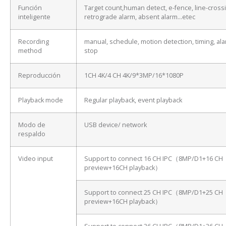
Función
Target count,human detect, e-fence, line-cross
inteligente
retrograde alarm, absent alarm…etec
Recording
manual, schedule, motion detection, timing, ala
method
stop
Reproducción
1CH 4K/4 CH 4K/9*3MP/16*1080P
Playback mode
Regular playback, event playback
Modo de
USB device/ network
respaldo
Video input
Support to connect 16 CH IPC（8MP/D1+16 CH
preview+16CH playback）
Support to connect 25 CH IPC（8MP/D1+25 CH
preview+16CH playback）