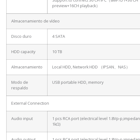
Support to connect 36 CH IPC（8MP/D1+36 CH
preview+16CH playback）
Almacenamiento de vídeo
Disco duro
4 SATA
HDD capacity
10 TB
Almacenamiento
Local HDD, Network HDD （IPSAN、NAS）
Modo de
USB portable HDD, memory
respaldo
External Connection
Audio input
1 pcs RCA port (electrical level 1.8Vp-p,impeda
1kΩ)
Audio output
1 pcs RCA port (electrical level 1.8Vp-p,impeda