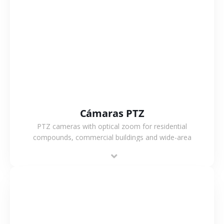
VER MÁS
Cámaras PTZ
PTZ cameras with optical zoom for residential
compounds, commercial buildings and wide-area
projects, enabling long-distance monitoring and
flexible coverage.