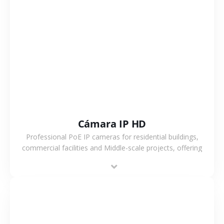
VER MÁS
Cámara IP HD
Professional PoE IP cameras for residential buildings,
commercial facilities and Middle-scale projects, offering
stable performance, high compatibility and OEM & ODM
support.