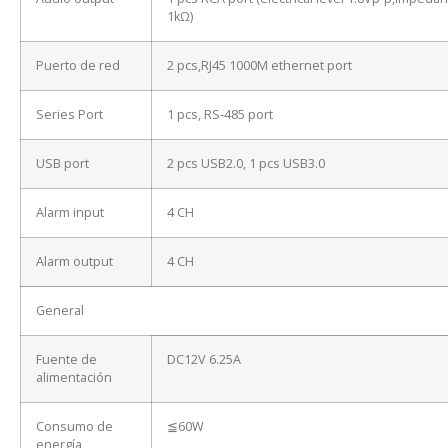
1kΩ)
Puerto de red
2 pcs,RJ45 1000M ethernet port
Series Port
1 pcs, RS-485 port
USB port
2 pcs USB2.0, 1 pcs USB3.0
Alarm input
4 CH
Alarm output
4 CH
General
Fuente de
DC12V 6.25A
alimentación
Consumo de
≦60W
energía