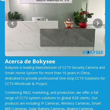
Acerca de Bokysee
Bokysee is leading Manufacturer of CCTV Security Camera and
Smart Home System for more than 10 years in China,
dedicated to provide professional One-stop CCTV Solutions for
CCTV Wholesale & Project.
Combining R&D, marketing, and production, we offer a full
range of CCTV system solutions to global B2B clients. Our
products are including IP Cameras, Wireless Cameras, Smart
WiFi Cameras, Solar Battery Cameras, Analog Cameras,