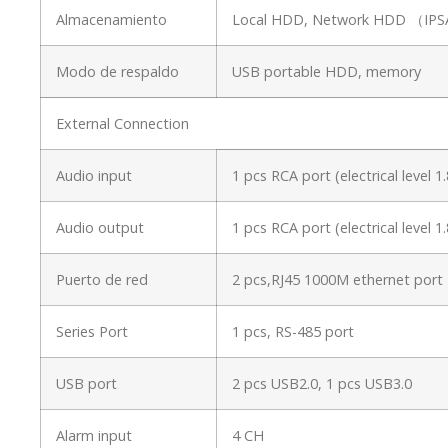
Almacenamiento
Local HDD, Network HDD （I
Modo de respaldo
USB portable HDD, memory
External Connection
Audio input
1 pcs RCA port (electrical level
Audio output
1 pcs RCA port (electrical level
Puerto de red
2 pcs,RJ45 1000M ethernet port
Series Port
1 pcs, RS-485 port
USB port
2 pcs USB2.0, 1 pcs USB3.0
Alarm input
4 CH