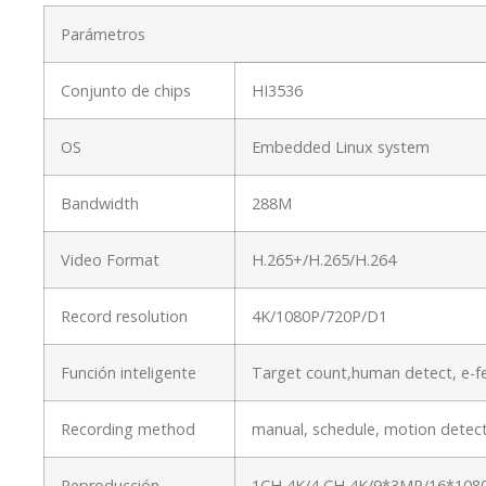
Parámetros
Conjunto de chips
HI3536
OS
Embedded Linux system
Bandwidth
288M
Video Format
H.265+/H.265/H.264
Record resolution
4K/1080P/720P/D1
Función inteligente
Target count,human detect, e-fe
Recording method
manual, schedule, motion detect
Reproducción
1CH 4K/4 CH 4K/9*3MP/16*108