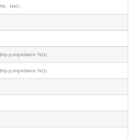
PSAN、NAS）
 1.8Vp-p,impedance 1kΩ)
 1.8Vp-p,impedance 1kΩ)