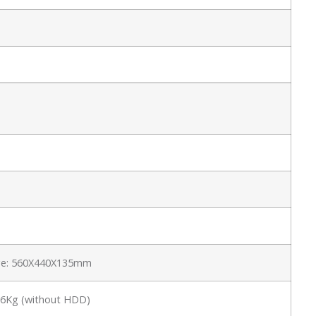
ge: 560X440X135mm
t:6Kg (without HDD)