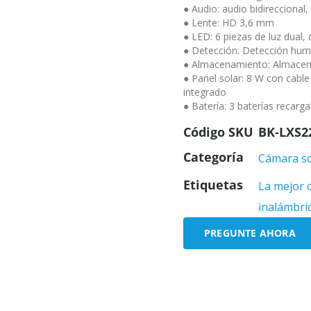
● Audio: audio bidireccional
● Lente: HD 3,6 mm
● LED: 6 piezas de luz dual, 
● Detección: Detección hu
● Almacenamiento: Almacena
● Panel solar: 8 W con cable
integrado
● Batería: 3 baterías recarg
Código SKU
BK-LXS2
Categoría
Cámara so
Etiquetas
La mejor 
inalámbri
PREGUNTE AHORA