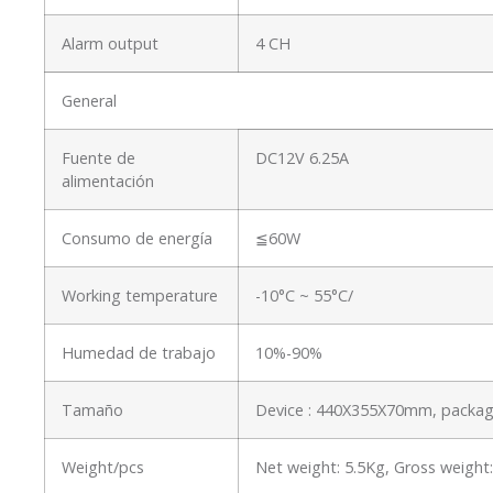
Alarm output
4 CH
General
Fuente de
DC12V 6.25A
alimentación
Consumo de energía
≦60W
Working temperature
-10°C ~ 55°C/
Humedad de trabajo
10%-90%
Tamaño
Device : 440X355X70mm, packa
Weight/pcs
Net weight: 5.5Kg, Gross weigh