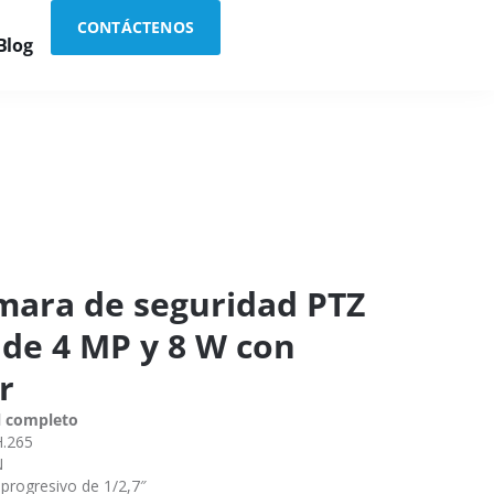
CONTÁCTENOS
Blog
mara de seguridad PTZ
 de 4 MP y 8 W con
r
l completo
H.265
N
progresivo de 1/2,7″