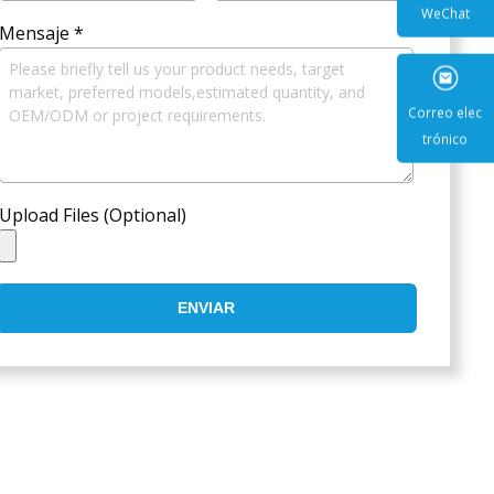
Mensaje
*
WeCha
Correo e
trónic
Upload Files (Optional)
ENVIAR