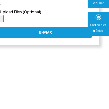
Upload Files (Optional)
WeCha
ENVIAR
Correo e
trónic