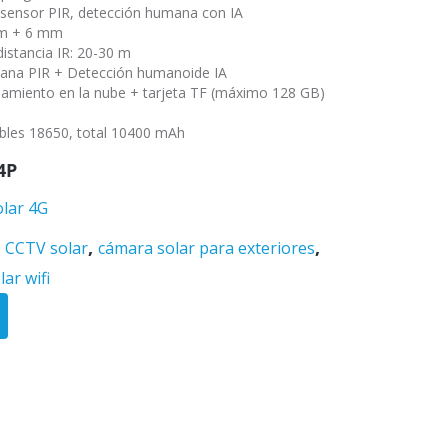
, sensor PIR, detección humana con IA
mm + 6 mm
distancia IR: 20-30 m
mana PIR + Detección humanoide IA
miento en la nube + tarjeta TF (máximo 128 GB)
gables 18650, total 10400 mAh
4P
lar 4G
,
,
 CCTV solar
cámara solar para exteriores
ar wifi