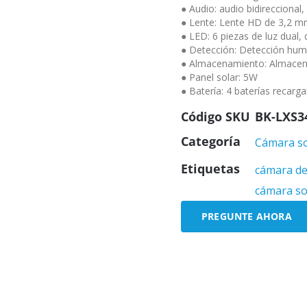
● Audio: audio bidireccional
● Lente: Lente HD de 3,2 
● LED: 6 piezas de luz dual, 
● Detección: Detección hu
● Almacenamiento: Almacena
● Panel solar: 5W
● Batería: 4 baterías recar
Código SKU
BK-LXS3
Categoría
Cámara so
Etiquetas
cámara de
cámara sol
PREGUNTE AHORA