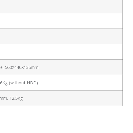
ge: 560X440X135mm
t:6Kg (without HDD)
mm, 12.5Kg