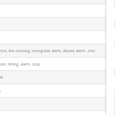
nce, line-crossing, retrograde alarm, absent alarm…etec
ion, timing, alarm, stop
0P
k