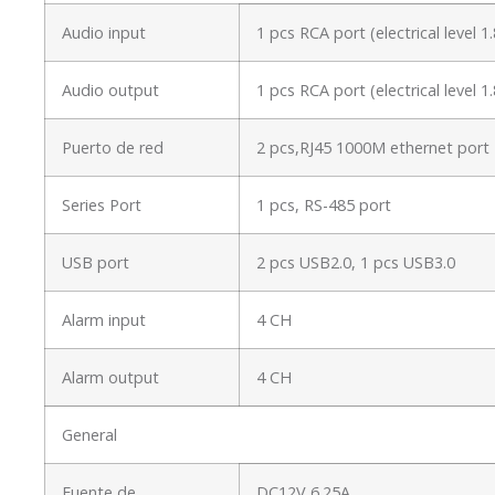
Audio input
1 pcs RCA port (electrical level
Audio output
1 pcs RCA port (electrical level
Puerto de red
2 pcs,RJ45 1000M ethernet port
Series Port
1 pcs, RS-485 port
USB port
2 pcs USB2.0, 1 pcs USB3.0
Alarm input
4 CH
Alarm output
4 CH
General
Fuente de
DC12V 6.25A