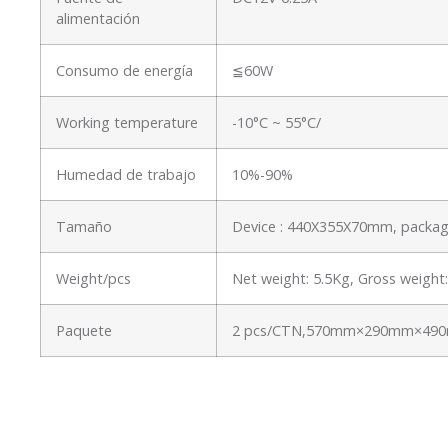
alimentación
Consumo de energía
≦60W
Working temperature
-10°C ~ 55°C/
Humedad de trabajo
10%-90%
Tamaño
Device : 440X355X70mm, packa
Weight/pcs
Net weight: 5.5Kg, Gross weigh
Paquete
2 pcs/CTN,570mm×290mm×490