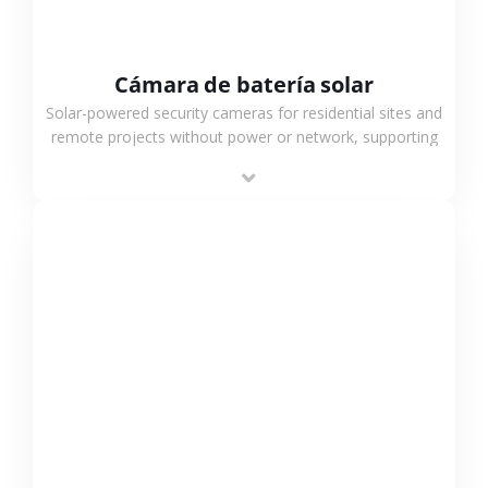
Cámara de batería solar
Solar-powered security cameras for residential sites and
remote projects without power or network, supporting
low-power operation, 4G or WiFi connection and
outdoor monitoring.
VER MÁS