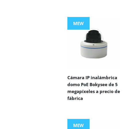
MEW
Cámara IP inalámbrica
domo PoE Bokysee de 5
megapíxeles a precio de
fábrica
MEW