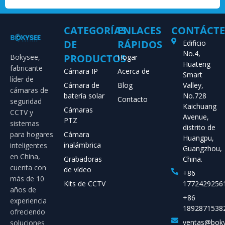
CATEGORÍAS
ENLACES
CONTÁCT
DE
RÁPIDOS
Edificio
No.4,
PRODUCTOS
Bokysee,
Hogar
Huateng
fabricante
Cámara IP
Acerca de
Smart
líder de
Cámara de
Blog
Valley,
cámaras de
batería solar
No.728
Contacto
seguridad
Kaichuang
Cámaras
CCTV y
Avenue,
PTZ
sistemas
distrito de
para hogares
Cámara
Huangpu,
inalámbrica
inteligentes
Guangzhou,
en China,
Grabadoras
China.
cuenta con
de vídeo
+86
más de 10
Kits de CCTV
1772429256
años de
+86
experiencia
1892871538
ofreciendo
ventas@bok
soluciones