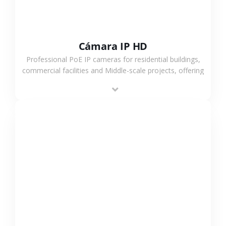
Cámara IP HD
Professional PoE IP cameras for residential buildings,
commercial facilities and Middle-scale projects, offering
stable performance, high compatibility and OEM & ODM
support.
VER MÁS