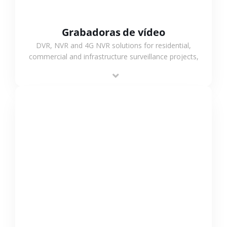
Grabadoras de vídeo
DVR, NVR and 4G NVR solutions for residential,
commercial and infrastructure surveillance projects,
supporting stable recording and system integration.
VER MÁS