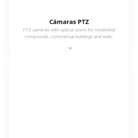
Cámaras PTZ
PTZ cameras with optical zoom for residential
compounds, commercial buildings and wide-
area projects, enabling long-distance
monitoring and flexible coverage.
VER MÁS