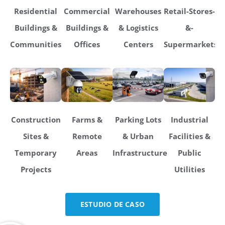
Residential
Commercial
Warehouses
Retail-Stores-
Buildings &
Buildings &
& Logistics
&-
Communities
Offices
Centers
Supermarkets
Construction
Farms &
Parking Lots
Industrial
Sites &
Remote
& Urban
Facilities &
Temporary
Areas
Infrastructure
Public
Projects
Utilities
ESTUDIO DE CASO