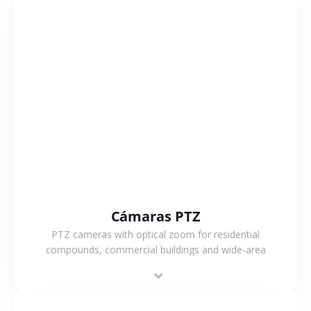
VER MÁS
Cámaras PTZ
PTZ cameras with optical zoom for residential
compounds, commercial buildings and wide-area
projects, enabling long-distance monitoring and
flexible coverage.