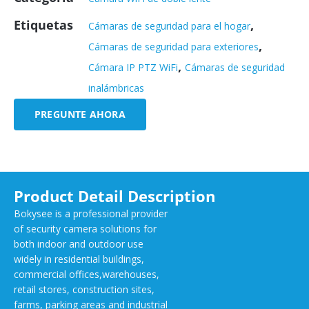
Etiquetas
,
Cámaras de seguridad para el hogar
,
Cámaras de seguridad para exteriores
,
Cámara IP PTZ WiFi
Cámaras de seguridad
inalámbricas
PREGUNTE AHORA
Product Detail Description
Bokysee is a professional provider
of security camera solutions for
both indoor and outdoor use
widely in residential buildings,
commercial offices,warehouses,
retail stores, construction sites,
farms, parking areas and industrial