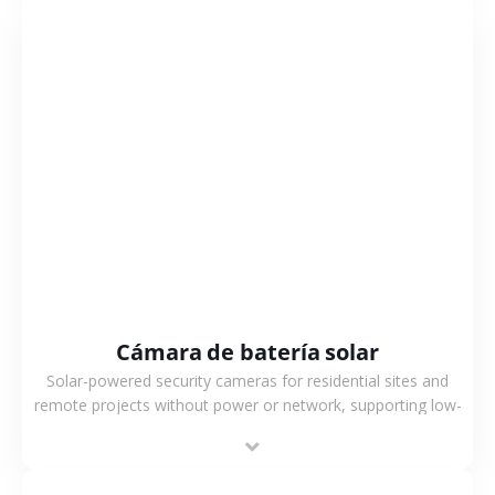
VER MÁS
Cámara de batería solar
Solar-powered security cameras for residential sites and
remote projects without power or network, supporting low-
power operation, 4G or WiFi connection and outdoor
monitoring.