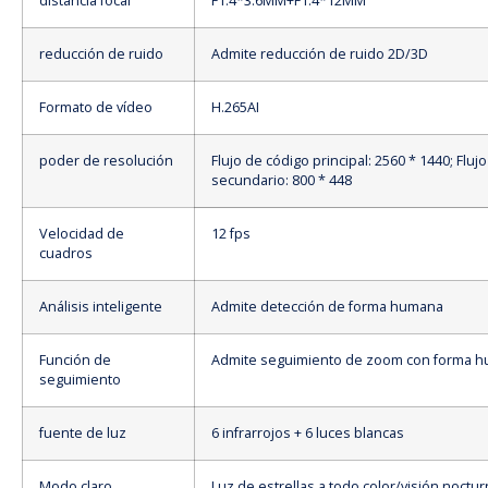
distancia focal
F1.4*3.6MM+F1.4*12MM
reducción de ruido
Admite reducción de ruido 2D/3D
Formato de vídeo
H.265AI
poder de resolución
Flujo de código principal: 2560 * 1440; Flujo
secundario: 800 * 448
Velocidad de
12 fps
cuadros
Análisis inteligente
Admite detección de forma humana
Función de
Admite seguimiento de zoom con forma 
seguimiento
fuente de luz
6 infrarrojos + 6 luces blancas
Modo claro
Luz de estrellas a todo color/visión noctur