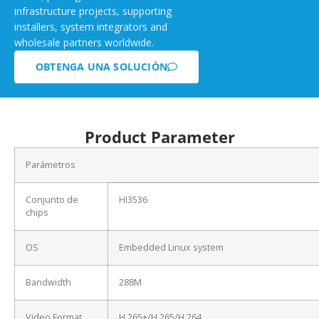
infrastructure projects, supporting
installers, system integrators and
wholesale partners worldwide.
OBTENGA UNA SOLUCIÓN
Product Parameter
Parámetros
Conjunto de
HI3536
chips
OS
Embedded Linux system
Bandwidth
288M
Video Format
H.265+/H.265/H.264