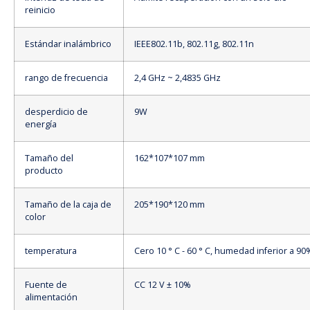
reinicio
Estándar inalámbrico
IEEE802.11b, 802.11g, 802.11n
rango de frecuencia
2,4 GHz ~ 2,4835 GHz
desperdicio de
9W
energía
Tamaño del
162*107*107 mm
producto
Tamaño de la caja de
205*190*120 mm
color
temperatura
Cero 10 ° C - 60 ° C, humedad inferior a 9
Fuente de
CC 12 V ± 10%
alimentación