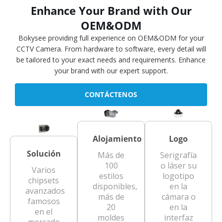
Enhance Your Brand with Our
OEM&ODM
Bokysee providing full experience on OEM&ODM for your
CCTV Camera. From hardware to software, every detail will
be tailored to your exact needs and requirements. Enhance
your brand with our expert support.
CONTÁCTENOS
Alojamiento
Logo
Solución
Más de
Serigrafía
100
o láser su
Varios
estilos
logotipo
chipsets
disponibles,
en la
avanzados
más de
cámara o
famosos
20
en la
en el
moldes
interfaz