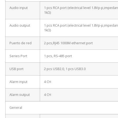
Audio input
1 pcs RCA port (electrical level 1.8Vp-p,impeda
1kΩ)
Audio output
1 pcs RCA port (electrical level 1.8Vp-p,impeda
1kΩ)
Puerto de red
2 pcs,RJ45 1000M ethernet port
Series Port
1 pcs, RS-485 port
USB port
2 pcs USB2.0, 1 pcs USB3.0
Alarm input
4 CH
Alarm output
4 CH
General