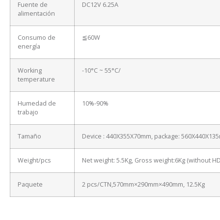
Fuente de
DC12V 6.25A
alimentación
Consumo de
≦60W
energía
Working
-10°C ~ 55°C/
temperature
Humedad de
10%-90%
trabajo
Tamaño
Device : 440X355X70mm, package: 560X440X13
Weight/pcs
Net weight: 5.5Kg, Gross weight:6Kg (without H
Paquete
2 pcs/CTN,570mm×290mm×490mm, 12.5Kg