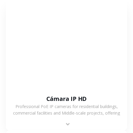
VER MÁS
Cámara IP HD
Professional PoE IP cameras for residential buildings,
commercial facilities and Middle-scale projects, offering
stable performance, high compatibility and OEM & ODM
support.