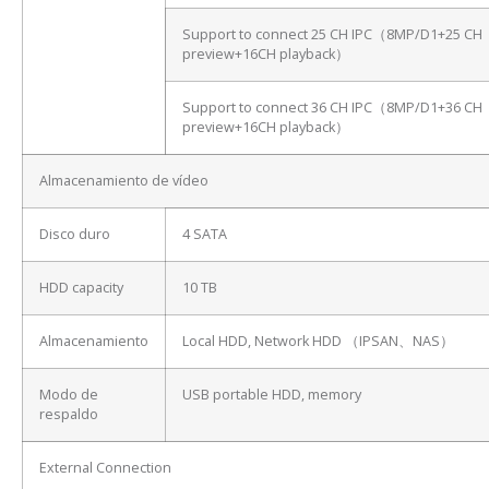
Support to connect 25 CH IPC（8MP/D1+25 CH
preview+16CH playback）
Support to connect 36 CH IPC（8MP/D1+36 CH
preview+16CH playback）
Almacenamiento de vídeo
Disco duro
4 SATA
HDD capacity
10 TB
Almacenamiento
Local HDD, Network HDD （IPSAN、NAS）
Modo de
USB portable HDD, memory
respaldo
External Connection