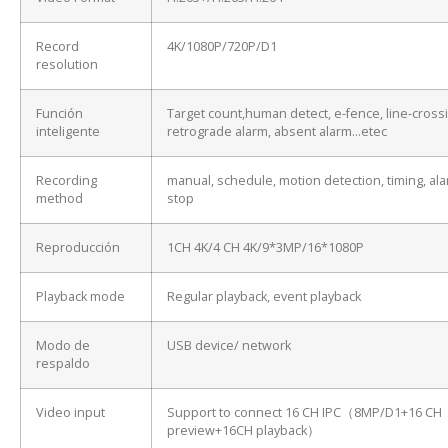
Record
4K/1080P/720P/D1
resolution
Función
Target count,human detect, e-fence, line-cross
inteligente
retrograde alarm, absent alarm…etec
Recording
manual, schedule, motion detection, timing, ala
method
stop
Reproducción
1CH 4K/4 CH 4K/9*3MP/16*1080P
Playback mode
Regular playback, event playback
Modo de
USB device/ network
respaldo
Video input
Support to connect 16 CH IPC（8MP/D1+16 CH
preview+16CH playback）