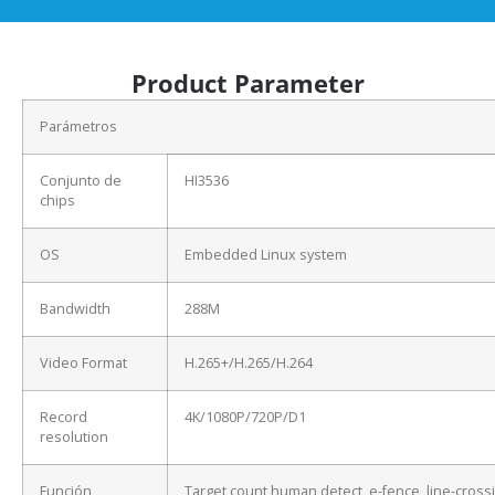
Product Parameter
Parámetros
Conjunto de
HI3536
chips
OS
Embedded Linux system
Bandwidth
288M
Video Format
H.265+/H.265/H.264
Record
4K/1080P/720P/D1
resolution
Función
Target count,human detect, e-fence, line-cross