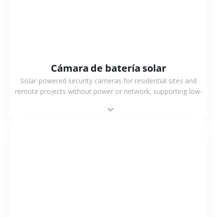
Cámara de batería solar
Solar-powered security cameras for residential sites and
remote projects without power or network, supporting low-
power operation, 4G or WiFi connection and outdoor
monitoring.
VER MÁS