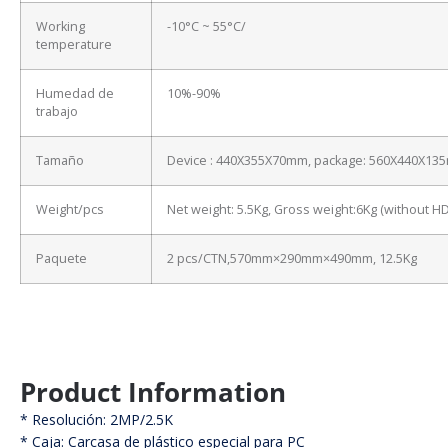
Working
-10°C ~ 55°C/
temperature
Humedad de
10%-90%
trabajo
Tamaño
Device : 440X355X70mm, package: 560X440X13
Weight/pcs
Net weight: 5.5Kg, Gross weight:6Kg (without H
Paquete
2 pcs/CTN,570mm×290mm×490mm, 12.5Kg
Product Information
* Resolución: 2MP/2.5K
* Caja: Carcasa de plástico especial para PC