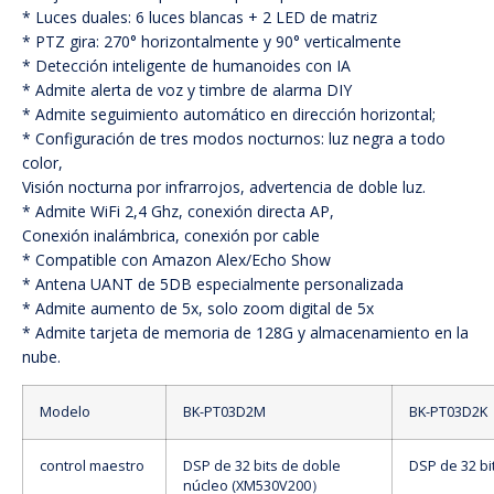
* Luces duales: 6 luces blancas + 2 LED de matriz
* PTZ gira: 270° horizontalmente y 90° verticalmente
* Detección inteligente de humanoides con IA
* Admite alerta de voz y timbre de alarma DIY
* Admite seguimiento automático en dirección horizontal;
* Configuración de tres modos nocturnos: luz negra a todo
color,
Visión nocturna por infrarrojos, advertencia de doble luz.
* Admite WiFi 2,4 Ghz, conexión directa AP,
Conexión inalámbrica, conexión por cable
* Compatible con Amazon Alex/Echo Show
* Antena UANT de 5DB especialmente personalizada
* Admite aumento de 5x, solo zoom digital de 5x
* Admite tarjeta de memoria de 128G y almacenamiento en la
nube.
Modelo
BK-PT03D2M
BK-PT03D2K
control maestro
DSP de 32 bits de doble
DSP de 32 bi
núcleo (XM530V200
）