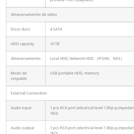
Almacenamiento de vídeo
Disco duro
4 SATA
HDD capacity
10 TB
Almacenamiento
Local HDD, Network HDD （IPSAN、NAS）
Modo de
USB portable HDD, memory
respaldo
External Connection
Audio input
1 pcs RCA port (electrical level 1.8Vp-p,impeda
1kΩ)
Audio output
1 pcs RCA port (electrical level 1.8Vp-p,impeda
1kΩ)