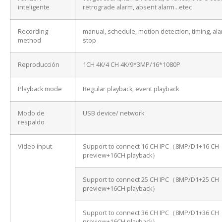
inteligente
retrograde alarm, absent alarm…etec
Recording
manual, schedule, motion detection, timing, ala
method
stop
Reproducción
1CH 4K/4 CH 4K/9*3MP/16*1080P
Playback mode
Regular playback, event playback
Modo de
USB device/ network
respaldo
Video input
Support to connect 16 CH IPC（8MP/D1+16 CH
preview+16CH playback）
Support to connect 25 CH IPC（8MP/D1+25 CH
preview+16CH playback）
Support to connect 36 CH IPC（8MP/D1+36 CH
preview+16CH playback）