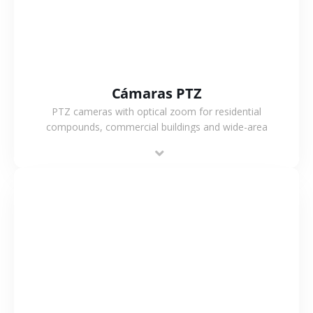
Cámaras PTZ
PTZ cameras with optical zoom for residential
compounds, commercial buildings and wide-area
projects, enabling long-distance monitoring and
flexible coverage.
VER MÁS