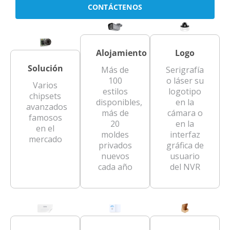
CONTÁCTENOS
Alojamiento
Logo
Solución
Más de
Serigrafía
100
o láser su
Varios
estilos
logotipo
chipsets
disponibles,
en la
avanzados
más de
cámara o
famosos
20
en la
en el
moldes
interfaz
mercado
privados
gráfica de
nuevos
usuario
cada año
del NVR