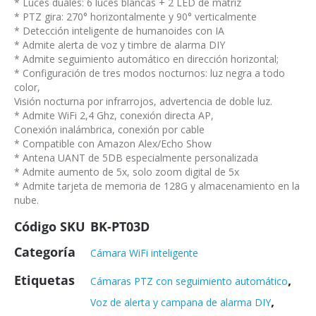
* Luces duales: 6 luces blancas + 2 LED de matriz
* PTZ gira: 270° horizontalmente y 90° verticalmente
* Detección inteligente de humanoides con IA
* Admite alerta de voz y timbre de alarma DIY
* Admite seguimiento automático en dirección horizontal;
* Configuración de tres modos nocturnos: luz negra a todo
color,
Visión nocturna por infrarrojos, advertencia de doble luz.
* Admite WiFi 2,4 Ghz, conexión directa AP,
Conexión inalámbrica, conexión por cable
* Compatible con Amazon Alex/Echo Show
* Antena UANT de 5DB especialmente personalizada
* Admite aumento de 5x, solo zoom digital de 5x
* Admite tarjeta de memoria de 128G y almacenamiento en la
nube.
Código SKU
BK-PT03D
Categoría
Cámara WiFi inteligente
Etiquetas
,
Cámaras PTZ con seguimiento automático
,
Voz de alerta y campana de alarma DIY