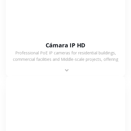
Cámara IP HD
Professional PoE IP cameras for residential buildings,
commercial facilities and Middle-scale projects, offering
stable performance, high compatibility and OEM & ODM
support.
VER MÁS