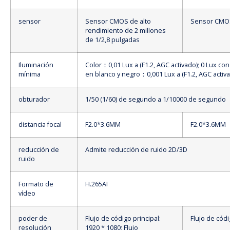
sensor
Sensor CMOS de alto
Sensor CMOS
rendimiento de 2 millones
de 1/2,8 pulgadas
Iluminación
Color
：
0,01 Lux a (F1.2, AGC activado); 0 Lux con
mínima
en blanco y negro
：
0,001 Lux a (F1.2, AGC activ
obturador
1/50 (1/60) de segundo a 1/10000 de segundo
distancia focal
F2.0*3.6MM
F2.0*3.6MM
reducción de
Admite reducción de ruido 2D/3D
ruido
Formato de
H.265AI
vídeo
poder de
Flujo de código principal:
Flujo de códi
resolución
1920 * 1080; Flujo