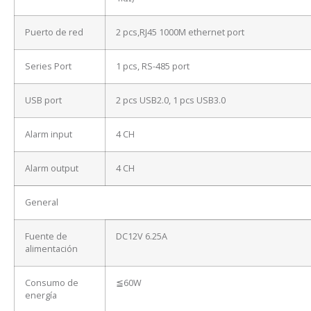
Puerto de red
2 pcs,RJ45 1000M ethernet port
Series Port
1 pcs, RS-485 port
USB port
2 pcs USB2.0, 1 pcs USB3.0
Alarm input
4 CH
Alarm output
4 CH
General
Fuente de
DC12V 6.25A
alimentación
Consumo de
≦60W
energía