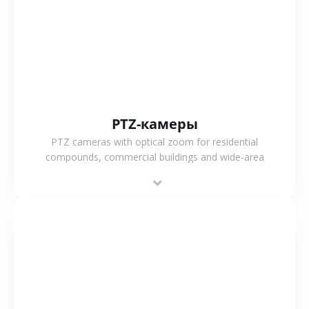
СМОТРЕТЬ БОЛЬШЕ
PTZ-камеры
PTZ cameras with optical zoom for residential
compounds, commercial buildings and wide-area
projects, enabling long-distance monitoring and
flexible coverage.