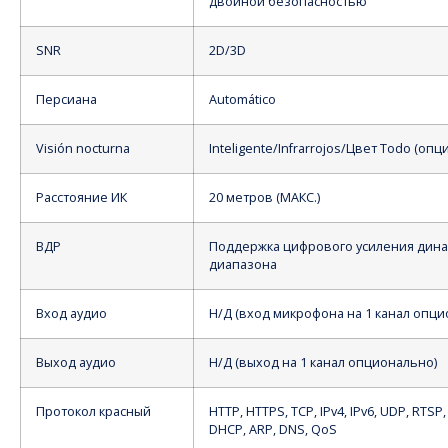
двойной безопасностью
SNR
2D/3D
Персиана
Automático
Visión nocturna
Inteligente/Infrarrojos/Цвет Todo (оп
Расстояние ИК
20 метров (МАКС.)
ВДР
Поддержка цифрового усиления дин
диапазона
Вход аудио
Н/Д (вход микрофона на 1 канал опци
Выход аудио
Н/Д (выход на 1 канал опционально)
Протокол красный
HTTP, HTTPS, TCP, IPv4, IPv6, UDP, RTSP,
DHCP, ARP, DNS, QoS