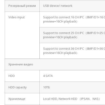
Резервный режим
USB device/ network
Video input
Support to connect 16 CH IPC（8MP/D1+16 
preview+16CH playback）
Support to connect 25 CH IPC（8MP/D1+25 
preview+16CH playback）
Support to connect 36 CH IPC（8MP/D1+36 
preview+16CH playback）
Хранение видео
HDD
4 SATA
HDD capacity
10ТБ
Хранилище
Local HDD, Network HDD （IPSAN、NAS）