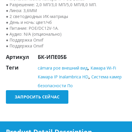
● Разрешение: 2,0 МП/3,0 МП/5,0 МП/8,0 МП.
● Линза: 3,6MM
● 2 светодиодных ИК-матрицы
● День и ночь: цвет/чб
● Питание: POE/DC12V-1A.
● Аудио: N/A (опционально)
● Поддержка Onvif
● Поддержка Onvif
Артикул
БК-ИПЕ05Б
Теги
,
cámara poe внешний вид
Камара Wi-Fi
,
Камара IP Inalambrica HD
Система камер
безопасности По
ЗАПРОСИТЬ СЕЙЧАС
Product Detail Description