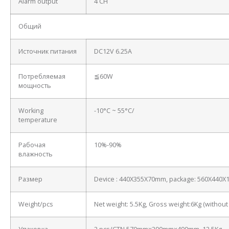
Alarm output
4 CH
Общий
Источник питания
DC12V 6.25A
Потребляемая
≦60W
мощность
Working
-10°C ~ 55°C/
temperature
Рабочая
10%-90%
влажность
Размер
Device : 440X355X70mm, package: 560X440
Weight/pcs
Net weight: 5.5Kg, Gross weight:6Kg (withou