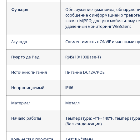
Функция
Обнаружение гуманоида, обнаружен
сообщение с информацией о тревоге
захват MJPEG; доступ к мобильному т
удаленный мониторинг WEBclient
Акуэрдо
Совместимость с ONVIF и частными п
Пуэрто де Ред
RJ45(10/100Base-T)
Источник питания
Питание DC12V/POE
Непроницаемый
IP66
Материал
Металл
Начало работы
Температура: -4°F~140°F, температура
(без конденсации)
Количество продукта
194*102*98мм