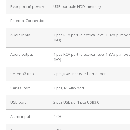
Резервный режим
USB portable HDD, memory
External Connection
Audio input
1 pcs RCA port (electrical level 1.8Vp-p,imp
1kΩ)
Audio output
1 pcs RCA port (electrical level 1.8Vp-p,imp
1kΩ)
Сетевой порт
2 pcs,RJ45 1000M ethernet port
Series Port
1 pcs, RS-485 port
USB port
2 pcs USB2.0, 1 pcs USB3.0
Alarm input
4 CH