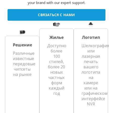
your brand with our expert support.
СВЯЗАТЬСЯ С НАМИ
Жилье
Логотип
Решение
Доступно
Шелкография
более
или
Различные
100
лазерная
известные
стилей,
печать
передовые
более 20
вашего
чипсеты
новых
логотипа
на рынке
частных
на
форм
камере
каждый
или на
год
графическом
интерфейсе
NVR