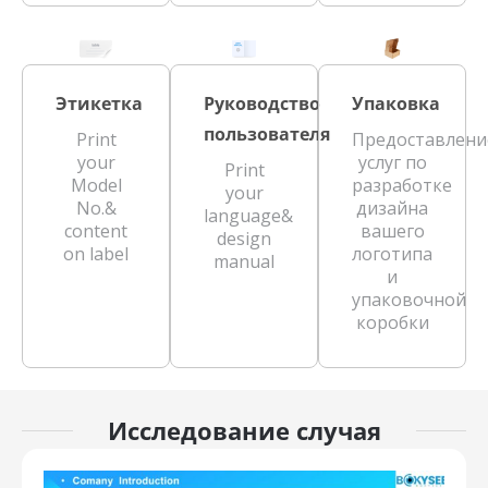
Этикетка
Руководство
Упаковка
пользователя
Print
Предоставлени
your
услуг по
Print
Model
разработке
your
No.&
дизайна
language&
content
вашего
design
on label
логотипа
manual
и
упаковочной
коробки
Исследование случая