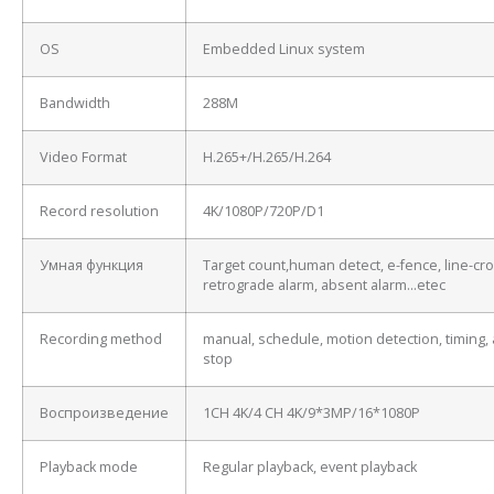
OS
Embedded Linux system
Bandwidth
288M
Video Format
H.265+/H.265/H.264
Record resolution
4K/1080P/720P/D1
Умная функция
Target count,human detect, e-fence, line-cro
retrograde alarm, absent alarm…etec
Recording method
manual, schedule, motion detection, timing, 
stop
Воспроизведение
1CH 4K/4 CH 4K/9*3MP/16*1080P
Playback mode
Regular playback, event playback