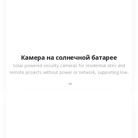
СМОТРЕТЬ БОЛЬШЕ
Камера на солнечной батарее
Solar-powered security cameras for residential sites and
remote projects without power or network, supporting low-
power operation, 4G or WiFi connection and outdoor
monitoring.