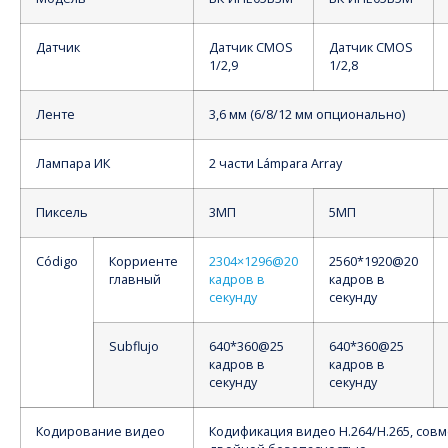
Датчик
Датчик CMOS
Датчик CMOS
1/2,9
1/2,8
Ленте
3,6 мм (6/8/12 мм опционально)
Лампара ИК
2 части Lámpara Array
Пиксель
3МП
5МП
Código
Корриенте
2304×1296@20
2560*1920@20
главный
кадров в
кадров в
секунду
секунду
Subflujo
640*360@25
640*360@25
кадров в
кадров в
секунду
секунду
Кодирование видео
Кодификация видео H.264/H.265, совм