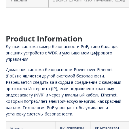
Упаковка
2 pcs/CTN,570mm×290mm×490mm, 12.5Kg
Product Information
Лучшая система камер безопасности PoE, типо бала для
внешних устройств с WDR и уменьшением цифрового
управления
Домашняя система безопасности Power-over-Ethernet
(PoE) не является другой системой безопасности.
Разрешается следить за входом в соединение с камерами
протокола Интернета (IP), если подключен к красному
видеозахвату (NVR) и через уникальный кабель Ethernet,
который потребляет электрическую энергию, как красный
разъем. Технология PoE упрощает обслуживание и
установку системы безопасности.
Модель
БК-ИПЕ05Б3М
БК-ИПЕ05Б5М