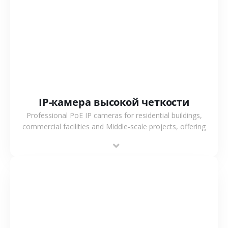
СМОТРЕТЬ БОЛЬШЕ
IP-камера высокой четкости
Professional PoE IP cameras for residential buildings,
commercial facilities and Middle-scale projects, offering
stable performance, high compatibility and OEM & ODM
support.