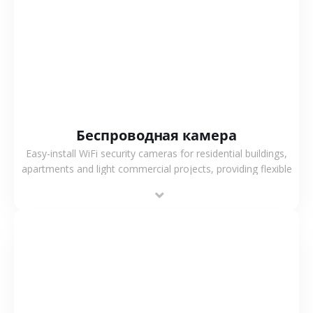
СМОТРЕТЬ БОЛЬШЕ
Беспроводная камера
Easy-install WiFi security cameras for residential buildings,
apartments and light commercial projects, providing flexible
deployment and cost-effective surveillance solutions.