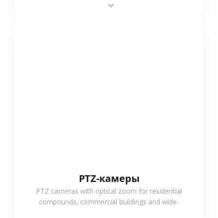
outdoor monitoring.
СМОТРЕТЬ БОЛЬШЕ
PTZ-камеры
PTZ cameras with optical zoom for residential
compounds, commercial buildings and wide-
area projects, enabling long-distance