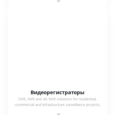
monitoring and flexible coverage.
СМОТРЕТЬ БОЛЬШЕ
Видеорегистраторы
DVR, NVR and 4G NVR solutions for residential,
commercial and infrastructure surveillance projects,
supporting stable recording and system integration.