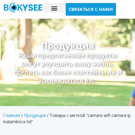
СВЯЗАТЬСЯ С НАМИ
Исследование случая
О нас
Продукция
Наши предлагаемые продукты
могут улучшить вашу жизнь,
сделать вас более счастливыми и
наслаждаться ею.
Главная
/
Продукция
/ Товары с меткой “camara wifi camara ip
inalambrica hd”