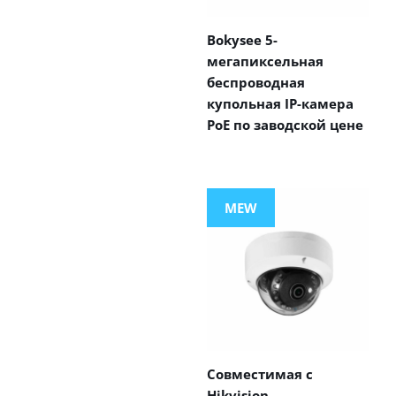
Bokysee 5-
мегапиксельная
беспроводная
купольная IP-камера
PoE по заводской цене
MEW
Совместимая с
Hikvision