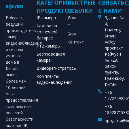
КАТЕГОРИИ
БЫСТРЫЕ
СВЯЗАТЬС
ПРОДУКТОВ
ССЫЛКИ
С НАМИ
Bokysee,
IP-камера
Дом
Здание №
4,
ведущий
Камера на
О
Huateng
производитель
солнечной
Блог
Smart
камер
батарее
Контакт
Valley,
видеонаблюдения
PTZ-камеры
проспект
и систем
Беспроводная
Кайчуан
умного
камера
№ 728,
дома в
район
Видеорегистраторы
Китае,
Хуанпу,
имеет
Комплекты
Гуанчжоу,
более чем
видеонаблюдения
Китай.
10-летний
+86
опыт
1772429256
предоставления
комплексных
+86
1892871538
решений
безопасности,
продажи@bo
включая IP,