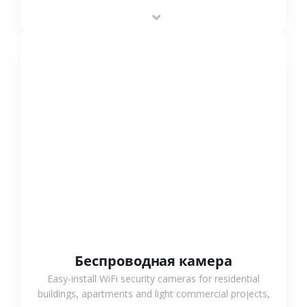
stable performance, high compatibility and OEM & ODM
support.
СМОТРЕТЬ БОЛЬШЕ
Беспроводная камера
Easy-install WiFi security cameras for residential
buildings, apartments and light commercial projects,