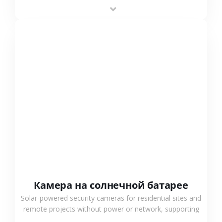
providing flexible deployment and cost-effective
surveillance solutions.
СМОТРЕТЬ БОЛЬШЕ
Камера на солнечной батарее
Solar-powered security cameras for residential sites and
remote projects without power or network, supporting
low-power operation, 4G or WiFi connection and