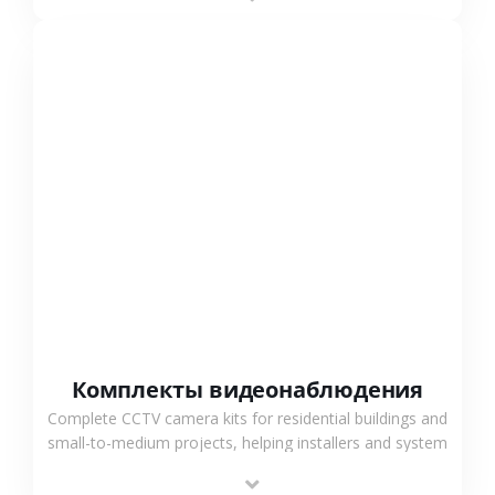
СМОТРЕТЬ БОЛЬШЕ
Комплекты видеонаблюдения
Complete CCTV camera kits for residential buildings and
small-to-medium projects, helping installers and system
integrators simplify deployment and reduce sourcing
time.