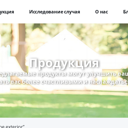
укция
Исследование случая
О нас
Б
Продукция
едлагаемые продукты могут улучшить ваш
ать вас более счастливыми и наслаждатьс
e exterior”