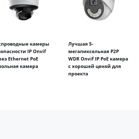
спроводные камеры
Лучшая 5-
зопасности IP Onvif
мегапиксельная P2P
рез Ethernet PoE
WDR Onvif IP PoE камера
польная камера
с хорошей ценой для
проекта