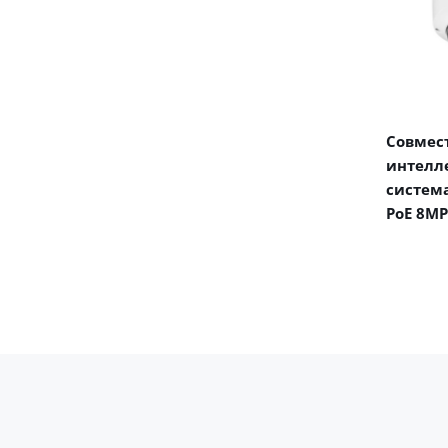
Совмест
интелл
система
PoE 8MP