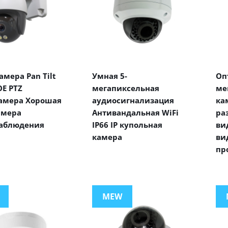
мера Pan Tilt
Умная 5-
Оп
E PTZ
мегапиксельная
ме
амера Хорошая
аудиосигнализация
ка
амера
Антивандальная WiFi
ра
аблюдения
IP66 IP купольная
ви
камера
ви
пр
MEW