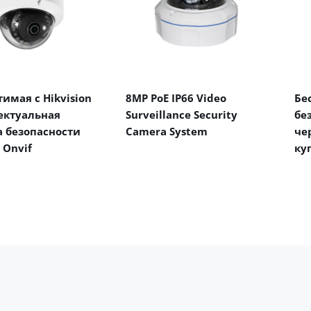
имая с Hikvision
8MP PoE IP66 Video
Бе
ектуальная
Surveillance Security
бе
 безопасности
Camera System
че
 Onvif
ку