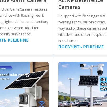
Blue Alarm Camera
Active Deterrence
Cameras
 Blue Alarm Camera features
errence with flashing red &
Equipped with flashing red & 
ng lights, AI human detection,
warning lights, built-in sirens
lor night vision. Ideal for
way audio, these cameras act
curity surveillance.
intruders and deter suspiciou
ТЬ РЕШЕНИЕ
in real time.
ПОЛУЧИТЬ РЕШЕНИЕ