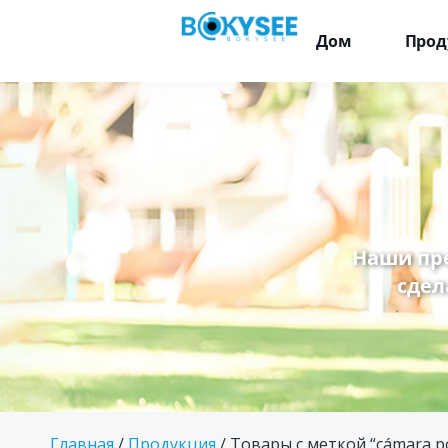
Дом
Прод
Наши пр
сдел
Главная
/
Продукция
/ Товары с меткой “cámara po