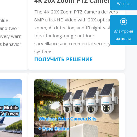
4K 20X Zoom PTZ Camera
The 4K 20X Zoom PTZ Camera delivers
Wecha
8MP ultra-HD video with 20X optical
blue
zoom, AI detection, and IR night vision.
, and two-
Ideal for long-range outdoor
ively warn
surveillance and commercial security
s behavior
Электр
systems
ая поч
ПОЛУЧИТЬ РЕШЕНИЕ