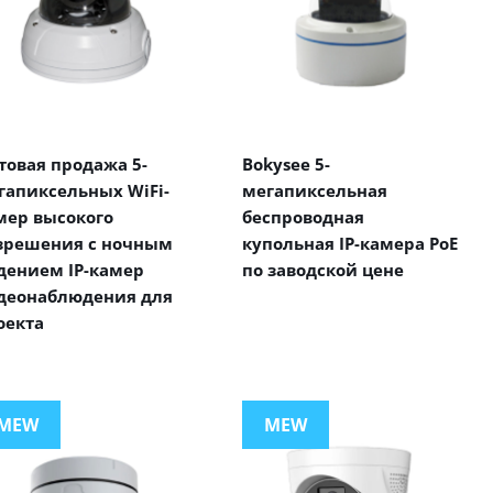
товая продажа 5-
Bokysee 5-
гапиксельных WiFi-
мегапиксельная
мер высокого
беспроводная
зрешения с ночным
купольная IP-камера PoE
дением IP-камер
по заводской цене
деонаблюдения для
оекта
MEW
MEW