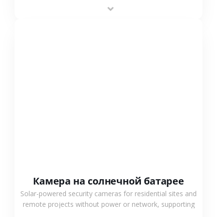
providing flexible deployment and cost-effective
surveillance solutions.
СМОТРЕТЬ БОЛЬШЕ
Камера на солнечной батарее
Solar-powered security cameras for residential sites and
remote projects without power or network, supporting
low-power operation, 4G or WiFi connection and