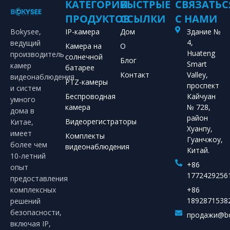
КАТЕГОРИИ
БЫСТРЫЕ
СВЯЗАТЬС
ПРОДУКТОВ
ССЫЛКИ
С НАМИ
Bokysee,
IP-камера
Дом
Здание №
4,
ведущий
Камера на
О
Huateng
производитель
солнечной
Блог
Smart
камер
батарее
Контакт
Valley,
видеонаблюдения
PTZ-камеры
проспект
и систем
Беспроводная
Кайчуан
умного
камера
№ 728,
дома в
район
Видеорегистраторы
Китае,
Хуанпу,
имеет
Комплекты
Гуанчжоу,
более чем
видеонаблюдения
Китай.
10-летний
+86
опыт
1772429256
предоставления
комплексных
+86
1892871538
решений
безопасности,
продажи@bo
включая IP,