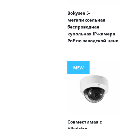
Bokysee 5-
мегапиксельная
беспроводная
купольная IP-камера
PoE по заводской цене
MEW
Совместимая с
Hikvision