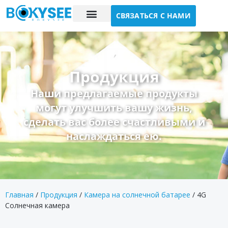
СВЯЗАТЬСЯ С НАМИ
Исследование случая
О нас
Продукция
Наши предлагаемые продукты
могут улучшить вашу жизнь,
сделать вас более счастливыми и
наслаждаться ею.
Главная
/
Продукция
/
Камера на солнечной батарее
/ 4G
Солнечная камера