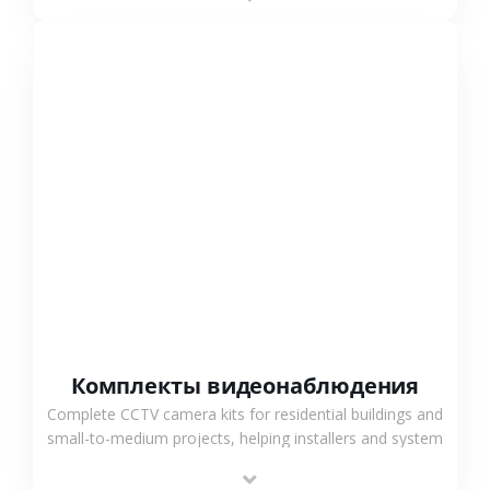
СМОТРЕТЬ БОЛЬШЕ
Комплекты видеонаблюдения
Complete CCTV camera kits for residential buildings and
small-to-medium projects, helping installers and system
integrators simplify deployment and reduce sourcing
time.