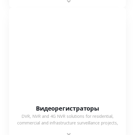
monitoring and flexible coverage.
СМОТРЕТЬ БОЛЬШЕ
Видеорегистраторы
DVR, NVR and 4G NVR solutions for residential,
commercial and infrastructure surveillance projects,
supporting stable recording and system integration.