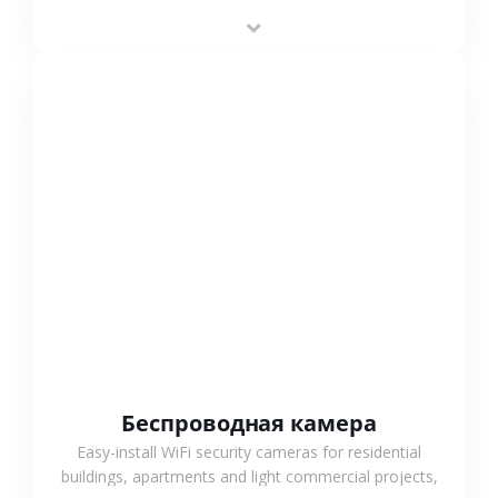
stable performance, high compatibility and OEM & ODM
support.
СМОТРЕТЬ БОЛЬШЕ
Беспроводная камера
Easy-install WiFi security cameras for residential
buildings, apartments and light commercial projects,