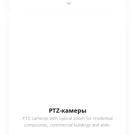
outdoor monitoring.
СМОТРЕТЬ БОЛЬШЕ
PTZ-камеры
PTZ cameras with optical zoom for residential
compounds, commercial buildings and wide-
area projects, enabling long-distance