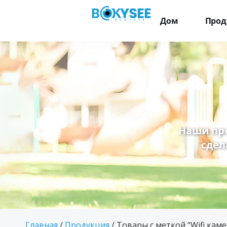
Дом
Прод
Наши пр
сдел
Главная
/
Продукция
/ Товары с меткой “Wifi кам