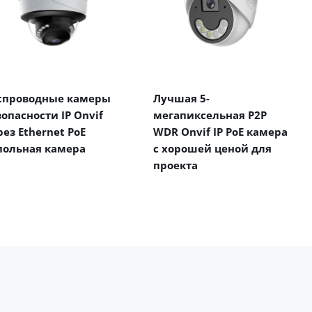
спроводные камеры
Лучшая 5-
зопасности IP Onvif
мегапиксельная P2P
рез Ethernet PoE
WDR Onvif IP PoE камера
польная камера
с хорошей ценой для
проекта