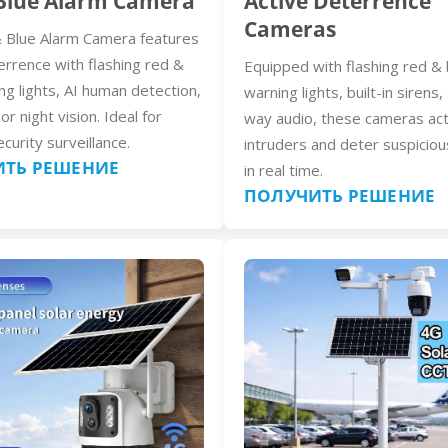
Blue Alarm Camera
Active Deterrence
Cameras
 Blue Alarm Camera features
errence with flashing red &
Equipped with flashing red & 
ng lights, AI human detection,
warning lights, built-in sirens
lor night vision. Ideal for
way audio, these cameras act
curity surveillance.
intruders and deter suspiciou
ТЬ РЕШЕНИЕ
in real time.
ПОЛУЧИТЬ РЕШЕНИЕ