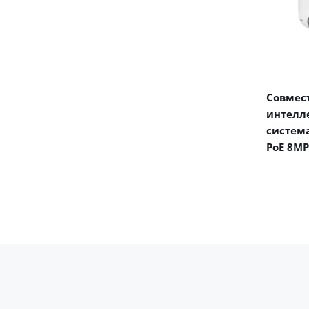
Совмест
интелл
система
PoE 8MP