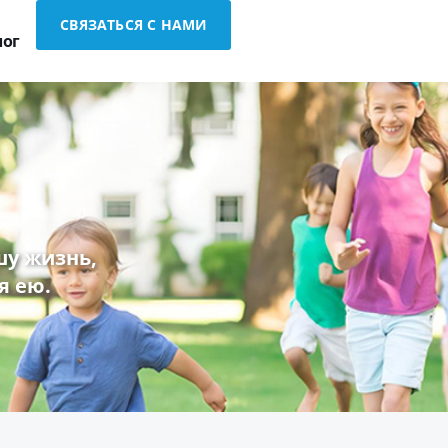
СВЯЗАТЬСЯ С НАМИ
лог
у жизнь,
я ею.