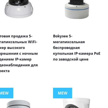
товая продажа 5-
Bokysee 5-
гапиксельных WiFi-
мегапиксельная
мер высокого
беспроводная
зрешения с ночным
купольная IP-камера PoE
дением IP-камер
по заводской цене
деонаблюдения для
оекта
MEW
MEW