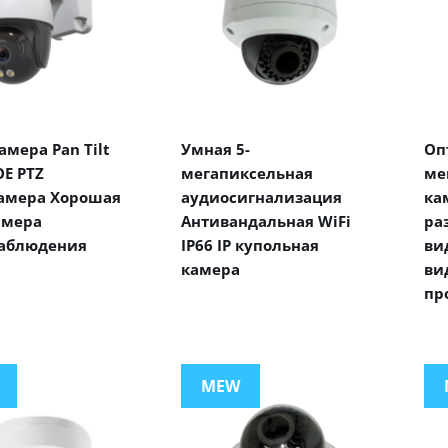
мера Pan Tilt
Умная 5-
Оп
E PTZ
мегапиксельная
ме
амера Хорошая
аудиосигнализация
ка
амера
Антивандальная WiFi
ра
аблюдения
IP66 IP купольная
ви
камера
ви
пр
MEW