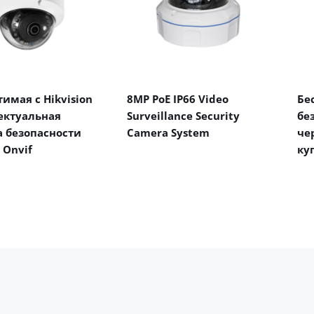
имая с Hikvision
8MP PoE IP66 Video
Бе
ектуальная
Surveillance Security
бе
 безопасности
Camera System
че
 Onvif
ку