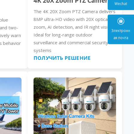
4K 20X Zoom PTZ Camera
The 4K 20X Zoom PTZ Camera delivers
Wecha
8MP ultra-HD video with 20X optical
blue
zoom, AI detection, and IR night vision.
, and two-
Ideal for long-range outdoor
ively warn
surveillance and commercial security
s behavior
Электр
systems
ая поч
ПОЛУЧИТЬ РЕШЕНИЕ