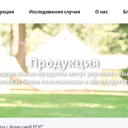
укция
Исследование случая
О нас
Б
Продукция
едлагаемые продукты могут улучшить ваш
ать вас более счастливыми и наслаждатьс
ера с функцией POE”