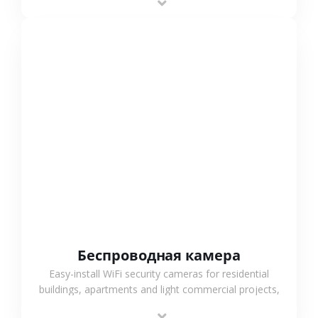
support.
СМОТРЕТЬ БОЛЬШЕ
Беспроводная камера
Easy-install WiFi security cameras for residential
buildings, apartments and light commercial projects,
providing flexible deployment and cost-effective