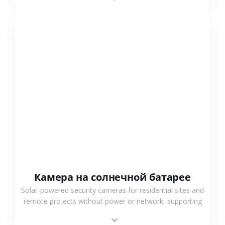
surveillance solutions.
СМОТРЕТЬ БОЛЬШЕ
Камера на солнечной батарее
Solar-powered security cameras for residential sites and
remote projects without power or network, supporting
low-power operation, 4G or WiFi connection and
outdoor monitoring.