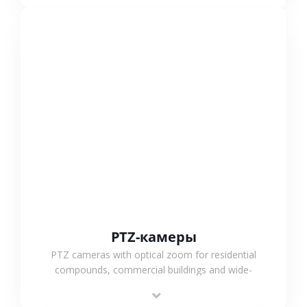
СМОТРЕТЬ БОЛЬШЕ
PTZ-камеры
PTZ cameras with optical zoom for residential
compounds, commercial buildings and wide-
area projects, enabling long-distance
monitoring and flexible coverage.