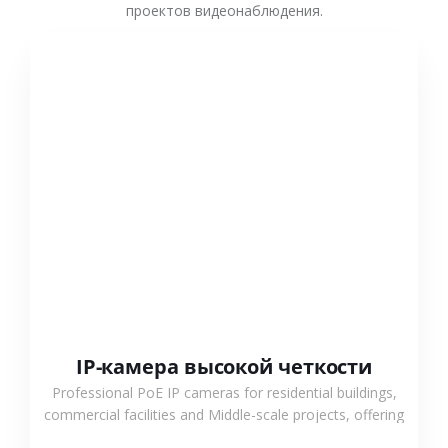
проектов видеонаблюдения.
СМОТРЕТЬ БОЛЬШЕ
IP-камера высокой четкости
Professional PoE IP cameras for residential buildings,
commercial facilities and Middle-scale projects, offering
stable performance, high compatibility and OEM & ODM