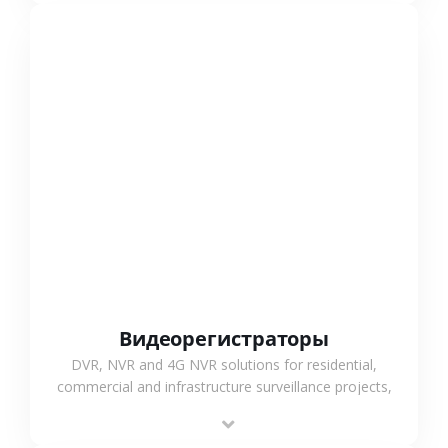
СМОТРЕТЬ БОЛЬШЕ
Видеорегистраторы
DVR, NVR and 4G NVR solutions for residential,
commercial and infrastructure surveillance projects,
supporting stable recording and system integration.