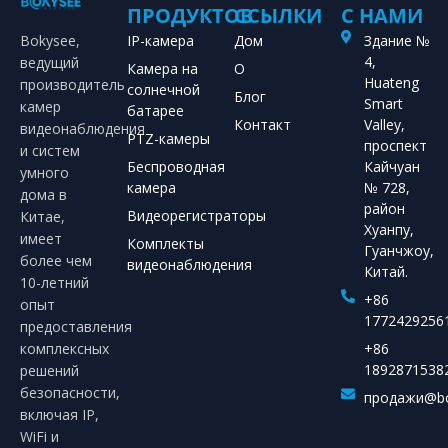
ПРОДУКТОВ
ССЫЛКИ
С НАМИ
Bokysee,
IP-камера
Дом
Здание №
4,
ведущий
Камера на
О
Huateng
производитель
солнечной
Блог
Smart
камер
батарее
Контакт
Valley,
видеонаблюдения
PTZ-камеры
проспект
и систем
Беспроводная
Кайчуан
умного
камера
№ 728,
дома в
район
Видеорегистраторы
Китае,
Хуанпу,
имеет
Комплекты
Гуанчжоу,
более чем
видеонаблюдения
Китай.
10-летний
+86
опыт
1772429256
предоставления
комплексных
+86
1892871538
решений
безопасности,
продажи@bo
включая IP,
WiFi и