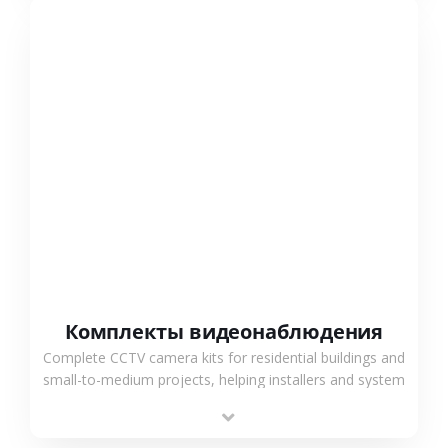
СМОТРЕТЬ БОЛЬШЕ
Комплекты видеонаблюдения
Complete CCTV camera kits for residential buildings and
small-to-medium projects, helping installers and system
integrators simplify deployment and reduce sourcing
time.