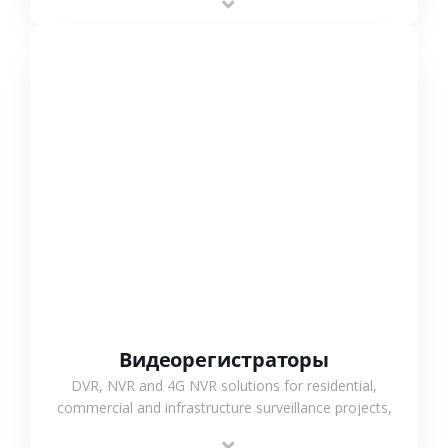
monitoring and flexible coverage.
СМОТРЕТЬ БОЛЬШЕ
Видеорегистраторы
DVR, NVR and 4G NVR solutions for residential,
commercial and infrastructure surveillance projects,
supporting stable recording and system integration.