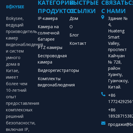
КАТЕГОРИИ
БЫСТРЫЕ
СВЯЗАТЬС
ПРОДУКТОВ
ССЫЛКИ
С НАМИ
Bokysee,
IP-камера
Дом
Здание №
4,
ведущий
Камера на
О
Huateng
производитель
солнечной
Блог
Smart
камер
батарее
Контакт
Valley,
видеонаблюдения
PTZ-камеры
проспект
и систем
Беспроводная
Кайчуан
умного
камера
№ 728,
дома в
район
Видеорегистраторы
Китае,
Хуанпу,
имеет
Комплекты
Гуанчжоу,
более чем
видеонаблюдения
Китай.
10-летний
+86
опыт
1772429256
предоставления
комплексных
+86
1892871538
решений
безопасности,
продажи@bo
включая IP,