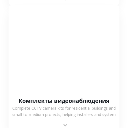
СМОТРЕТЬ БОЛЬШЕ
Комплекты видеонаблюдения
Complete CCTV camera kits for residential buildings and
small-to-medium projects, helping installers and system
integrators simplify deployment and reduce sourcing
time.