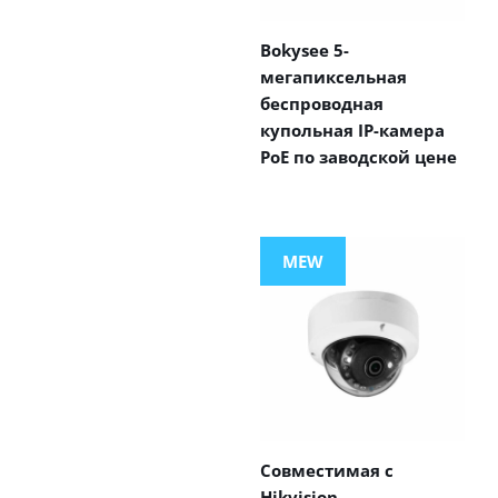
Bokysee 5-
мегапиксельная
беспроводная
купольная IP-камера
PoE по заводской цене
MEW
Совместимая с
Hikvision