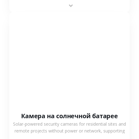
providing flexible deployment and cost-effective
surveillance solutions.
СМОТРЕТЬ БОЛЬШЕ
Камера на солнечной батарее
Solar-powered security cameras for residential sites and
remote projects without power or network, supporting
low-power operation, 4G or WiFi connection and