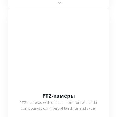
outdoor monitoring.
СМОТРЕТЬ БОЛЬШЕ
PTZ-камеры
PTZ cameras with optical zoom for residential
compounds, commercial buildings and wide-
area projects, enabling long-distance