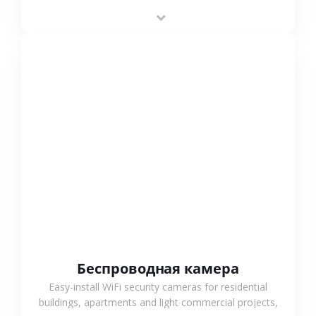
stable performance, high compatibility and OEM & ODM
support.
СМОТРЕТЬ БОЛЬШЕ
Беспроводная камера
Easy-install WiFi security cameras for residential
buildings, apartments and light commercial projects,