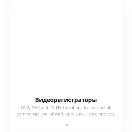
СМОТРЕТЬ БОЛЬШЕ
Видеорегистраторы
DVR, NVR and 4G NVR solutions for residential,
commercial and infrastructure surveillance projects,
supporting stable recording and system integration.