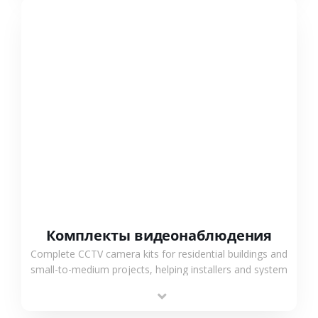
СМОТРЕТЬ БОЛЬШЕ
Комплекты видеонаблюдения
Complete CCTV camera kits for residential buildings and
small-to-medium projects, helping installers and system
integrators simplify deployment and reduce sourcing
time.