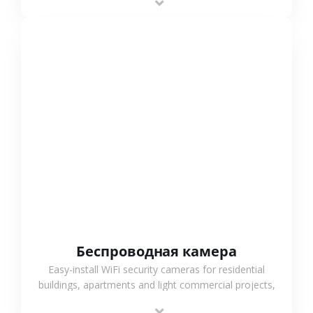
support.
СМОТРЕТЬ БОЛЬШЕ
Беспроводная камера
Easy-install WiFi security cameras for residential
buildings, apartments and light commercial projects,
providing flexible deployment and cost-effective