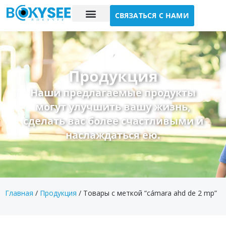
СВЯЗАТЬСЯ С НАМИ
Исследование случая
О нас
Продукция
Наши предлагаемые продукты
могут улучшить вашу жизнь,
сделать вас более счастливыми и
наслаждаться ею.
Главная
/
Продукция
/ Товары с меткой “cámara ahd de 2 mp”