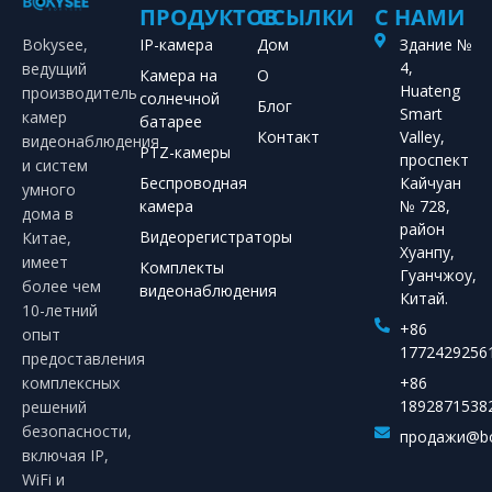
ПРОДУКТОВ
ССЫЛКИ
С НАМИ
Bokysee,
IP-камера
Дом
Здание №
4,
ведущий
Камера на
О
Huateng
производитель
солнечной
Блог
Smart
камер
батарее
Контакт
Valley,
видеонаблюдения
PTZ-камеры
проспект
и систем
Беспроводная
Кайчуан
умного
камера
№ 728,
дома в
район
Видеорегистраторы
Китае,
Хуанпу,
имеет
Комплекты
Гуанчжоу,
более чем
видеонаблюдения
Китай.
10-летний
+86
опыт
1772429256
предоставления
комплексных
+86
1892871538
решений
безопасности,
продажи@bo
включая IP,
WiFi и