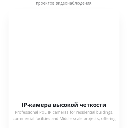
проектов видеонаблюдения.
СМОТРЕТЬ БОЛЬШЕ
IP-камера высокой четкости
Professional PoE IP cameras for residential buildings,
commercial facilities and Middle-scale projects, offering
stable performance, high compatibility and OEM & ODM