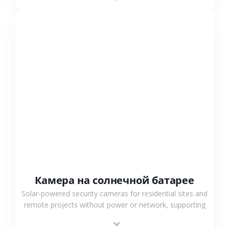
surveillance solutions.
СМОТРЕТЬ БОЛЬШЕ
Камера на солнечной батарее
Solar-powered security cameras for residential sites and
remote projects without power or network, supporting
low-power operation, 4G or WiFi connection and
outdoor monitoring.