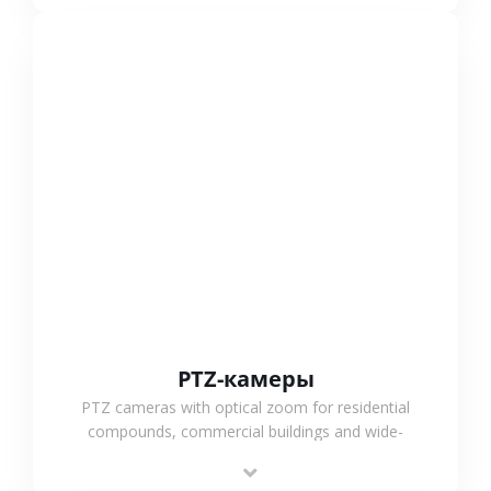
СМОТРЕТЬ БОЛЬШЕ
PTZ-камеры
PTZ cameras with optical zoom for residential
compounds, commercial buildings and wide-
area projects, enabling long-distance
monitoring and flexible coverage.