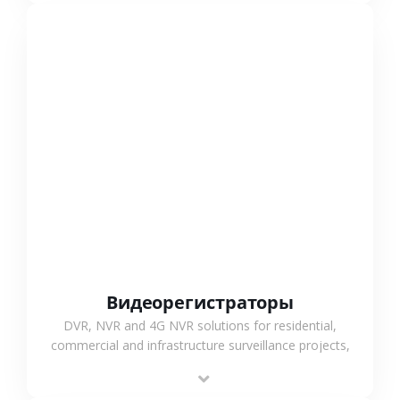
СМОТРЕТЬ БОЛЬШЕ
Видеорегистраторы
DVR, NVR and 4G NVR solutions for residential,
commercial and infrastructure surveillance projects,
supporting stable recording and system integration.