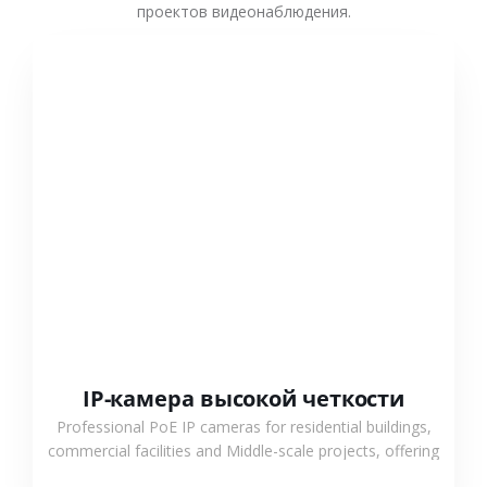
проектов видеонаблюдения.
СМОТРЕТЬ БОЛЬШЕ
IP-камера высокой четкости
Professional PoE IP cameras for residential buildings,
commercial facilities and Middle-scale projects, offering
stable performance, high compatibility and OEM & ODM