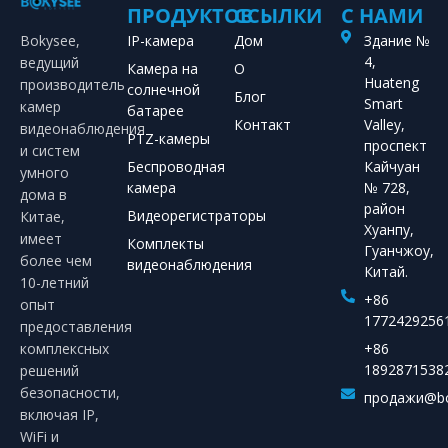
ПРОДУКТОВ
ССЫЛКИ
С НАМИ
Bokysee,
IP-камера
Дом
Здание №
4,
ведущий
Камера на
О
Huateng
производитель
солнечной
Блог
Smart
камер
батарее
Контакт
Valley,
видеонаблюдения
PTZ-камеры
проспект
и систем
Беспроводная
Кайчуан
умного
камера
№ 728,
дома в
район
Видеорегистраторы
Китае,
Хуанпу,
имеет
Комплекты
Гуанчжоу,
более чем
видеонаблюдения
Китай.
10-летний
+86
опыт
1772429256
предоставления
комплексных
+86
1892871538
решений
безопасности,
продажи@bo
включая IP,
WiFi и