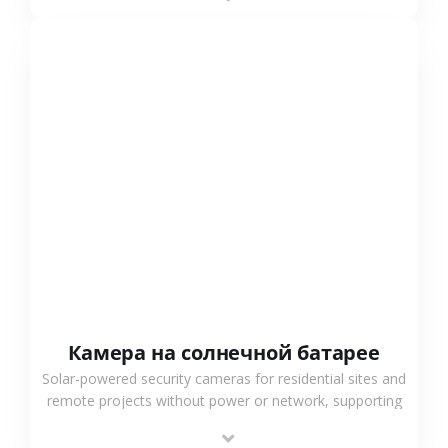
surveillance solutions.
СМОТРЕТЬ БОЛЬШЕ
Камера на солнечной батарее
Solar-powered security cameras for residential sites and
remote projects without power or network, supporting
low-power operation, 4G or WiFi connection and
outdoor monitoring.