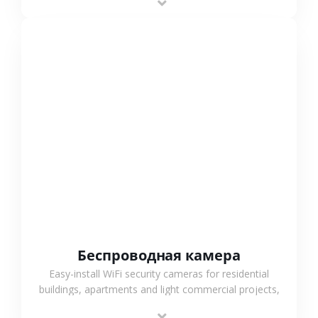
support.
СМОТРЕТЬ БОЛЬШЕ
Беспроводная камера
Easy-install WiFi security cameras for residential
buildings, apartments and light commercial projects,
providing flexible deployment and cost-effective