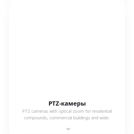
СМОТРЕТЬ БОЛЬШЕ
PTZ-камеры
PTZ cameras with optical zoom for residential
compounds, commercial buildings and wide-
area projects, enabling long-distance
monitoring and flexible coverage.