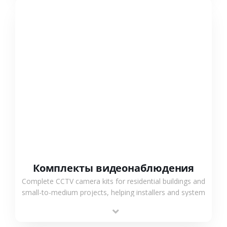
СМОТРЕТЬ БОЛЬШЕ
Комплекты видеонаблюдения
Complete CCTV camera kits for residential buildings and
small-to-medium projects, helping installers and system
integrators simplify deployment and reduce sourcing
time.