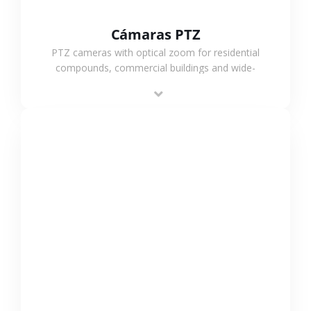
Cámaras PTZ
PTZ cameras with optical zoom for residential
compounds, commercial buildings and wide-
area projects, enabling long-distance
monitoring and flexible coverage.
VER MÁS