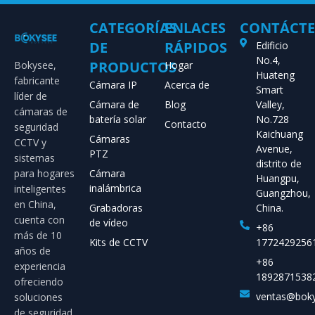
CATEGORÍAS
ENLACES
CONTÁCT
DE
RÁPIDOS
Edificio
No.4,
PRODUCTOS
Bokysee,
Hogar
Huateng
fabricante
Cámara IP
Acerca de
Smart
líder de
Cámara de
Blog
Valley,
cámaras de
batería solar
No.728
Contacto
seguridad
Kaichuang
Cámaras
CCTV y
Avenue,
PTZ
sistemas
distrito de
para hogares
Cámara
Huangpu,
inalámbrica
inteligentes
Guangzhou,
en China,
Grabadoras
China.
cuenta con
de vídeo
+86
más de 10
Kits de CCTV
1772429256
años de
+86
experiencia
1892871538
ofreciendo
ventas@bok
soluciones
de seguridad