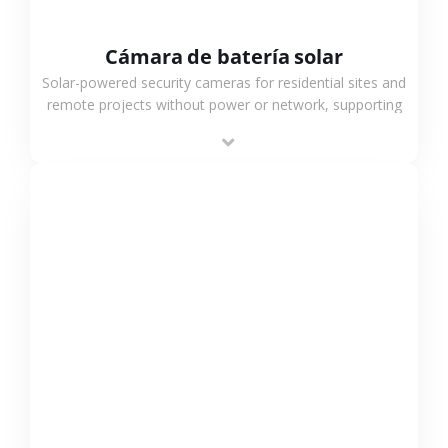
Cámara de batería solar
Solar-powered security cameras for residential sites and
remote projects without power or network, supporting
low-power operation, 4G or WiFi connection and
outdoor monitoring.
VER MÁS