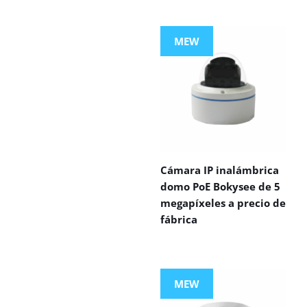
MEW
Cámara IP inalámbrica
domo PoE Bokysee de 5
megapíxeles a precio de
fábrica
MEW