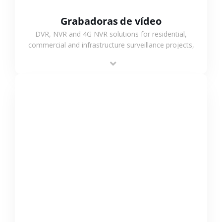
Grabadoras de vídeo
DVR, NVR and 4G NVR solutions for residential,
commercial and infrastructure surveillance projects,
supporting stable recording and system integration.
VER MÁS