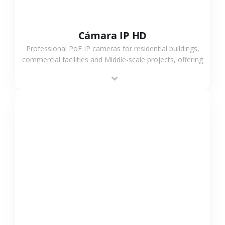
Cámara IP HD
Professional PoE IP cameras for residential buildings,
commercial facilities and Middle-scale projects, offering
stable performance, high compatibility and OEM & ODM
support.
VER MÁS