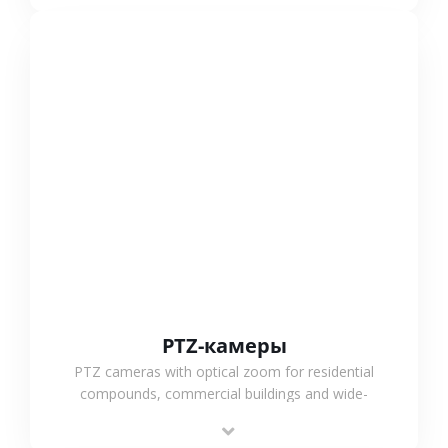
СМОТРЕТЬ БОЛЬШЕ
PTZ-камеры
PTZ cameras with optical zoom for residential
compounds, commercial buildings and wide-
area projects, enabling long-distance
monitoring and flexible coverage.