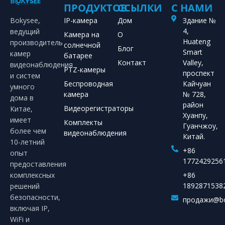
ПРОДУКТОВ
ССЫЛКИ
С НАМИ
Bokysee,
IP-камера
Дом
Здание №
4,
ведущий
Камера на
О
Huateng
производитель
солнечной
Блог
Smart
камер
батарее
Контакт
Valley,
видеонаблюдения
PTZ-камеры
проспект
и систем
Беспроводная
Кайчуан
умного
камера
№ 728,
дома в
район
Видеорегистраторы
Китае,
Хуанпу,
имеет
Комплекты
Гуанчжоу,
более чем
видеонаблюдения
Китай.
10-летний
+86
опыт
1772429256
предоставления
комплексных
+86
1892871538
решений
безопасности,
продажи@bo
включая IP,
WiFi и