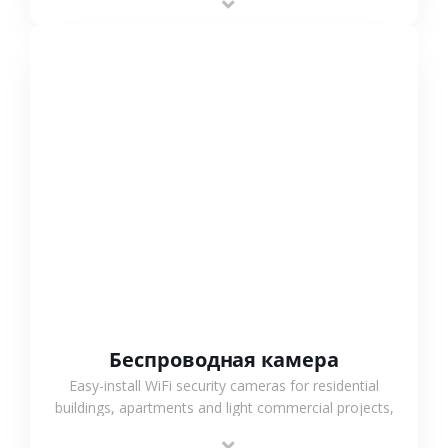
support.
СМОТРЕТЬ БОЛЬШЕ
Беспроводная камера
Easy-install WiFi security cameras for residential
buildings, apartments and light commercial projects,
providing flexible deployment and cost-effective