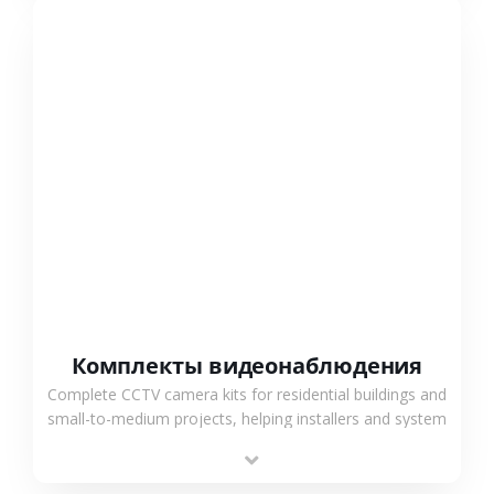
СМОТРЕТЬ БОЛЬШЕ
Комплекты видеонаблюдения
Complete CCTV camera kits for residential buildings and
small-to-medium projects, helping installers and system
integrators simplify deployment and reduce sourcing
time.