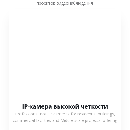
проектов видеонаблюдения.
СМОТРЕТЬ БОЛЬШЕ
IP-камера высокой четкости
Professional PoE IP cameras for residential buildings,
commercial facilities and Middle-scale projects, offering
stable performance, high compatibility and OEM & ODM