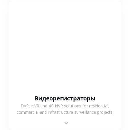
СМОТРЕТЬ БОЛЬШЕ
Видеорегистраторы
DVR, NVR and 4G NVR solutions for residential,
commercial and infrastructure surveillance projects,
supporting stable recording and system integration.