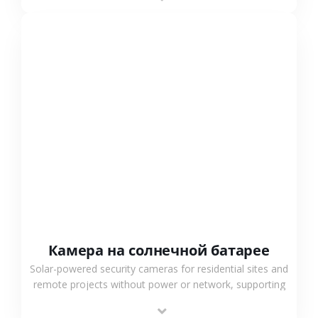
surveillance solutions.
СМОТРЕТЬ БОЛЬШЕ
Камера на солнечной батарее
Solar-powered security cameras for residential sites and
remote projects without power or network, supporting
low-power operation, 4G or WiFi connection and
outdoor monitoring.