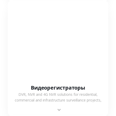
СМОТРЕТЬ БОЛЬШЕ
Видеорегистраторы
DVR, NVR and 4G NVR solutions for residential,
commercial and infrastructure surveillance projects,
supporting stable recording and system integration.