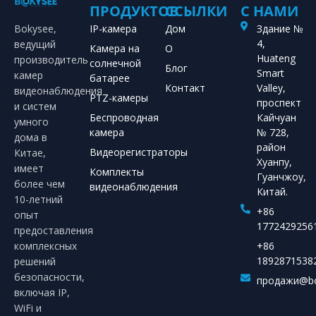
ПРОДУКТОВ
ССЫЛКИ
С НАМИ
Bokysee,
IP-камера
Дом
Здание №
4,
ведущий
Камера на
О
Huateng
производитель
солнечной
Блог
Smart
камер
батарее
Контакт
Valley,
видеонаблюдения
PTZ-камеры
проспект
и систем
Беспроводная
Кайчуан
умного
камера
№ 728,
дома в
район
Видеорегистраторы
Китае,
Хуанпу,
имеет
Комплекты
Гуанчжоу,
более чем
видеонаблюдения
Китай.
10-летний
+86
опыт
1772429256
предоставления
комплексных
+86
1892871538
решений
безопасности,
продажи@bo
включая IP,
WiFi и