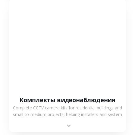
СМОТРЕТЬ БОЛЬШЕ
Комплекты видеонаблюдения
Complete CCTV camera kits for residential buildings and
small-to-medium projects, helping installers and system
integrators simplify deployment and reduce sourcing
time.