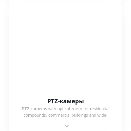
СМОТРЕТЬ БОЛЬШЕ
PTZ-камеры
PTZ cameras with optical zoom for residential
compounds, commercial buildings and wide-
area projects, enabling long-distance
monitoring and flexible coverage.