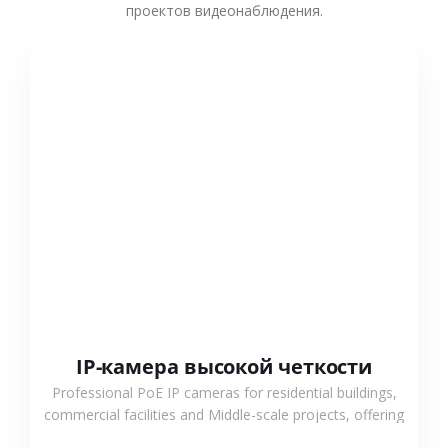
проектов видеонаблюдения.
СМОТРЕТЬ БОЛЬШЕ
IP-камера высокой четкости
Professional PoE IP cameras for residential buildings,
commercial facilities and Middle-scale projects, offering
stable performance, high compatibility and OEM & ODM