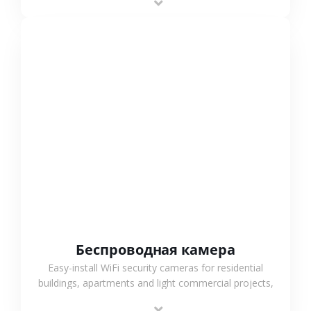
support.
СМОТРЕТЬ БОЛЬШЕ
Беспроводная камера
Easy-install WiFi security cameras for residential
buildings, apartments and light commercial projects,
providing flexible deployment and cost-effective