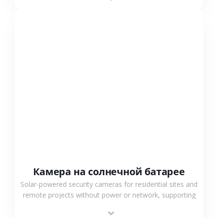
surveillance solutions.
СМОТРЕТЬ БОЛЬШЕ
Камера на солнечной батарее
Solar-powered security cameras for residential sites and
remote projects without power or network, supporting
low-power operation, 4G or WiFi connection and
outdoor monitoring.