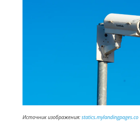
Источник изображения:
statics.mylandingpages.co