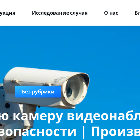
укция
Исследование случая
О нас
Б
Без рубрики
ю камеру видеонаб
зопасности | Произ