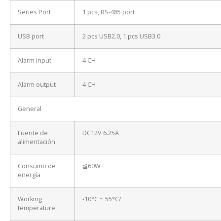
Series Port
1 pcs, RS-485 port
USB port
2 pcs USB2.0, 1 pcs USB3.0
Alarm input
4 CH
Alarm output
4 CH
General
Fuente de
DC12V 6.25A
alimentación
Consumo de
≦60W
energía
Working
-10°C ~ 55°C/
temperature