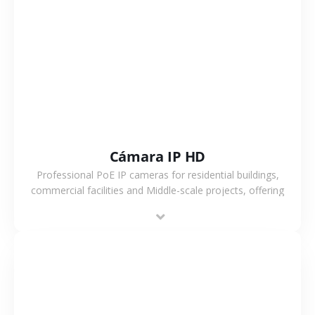
VER MÁS
Cámara IP HD
Professional PoE IP cameras for residential buildings,
commercial facilities and Middle-scale projects, offering
stable performance, high compatibility and OEM & ODM
support.