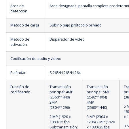
Área de
Área designada, pantalla completa predeterm
detección
Método de carga
Subirlo bajo protocolo privado
Método de
Disparador de vídeo
activación
Codificación de audio y vídeo:
Estándar
S.265/H.265/H.264
Función de
Transmisión
Transmisión
Tr
codificación
principal: 4MP
principal: 5MP
pri
(2560*1440)
(2592*1904)
(3
3MP
4MP
5 
(2304*1296)
(2560*1440)
19
2 MP (1920 x
3 MP (2304 x
x 1
1080) 25 fps
1296) 2 MP (1920
3 
Subtransmisión:
x 1080) 25 fps