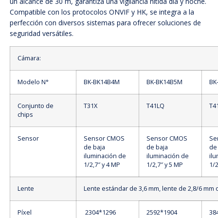
un alcance de 30 m, garantiza una vigilancia nítida día y noche.
Compatible con los protocolos ONVIF y HK, se integra a la
perfección con diversos sistemas para ofrecer soluciones de
seguridad versátiles.
Cámara:
Modelo N°
BK-BK14B4M
BK-BK14B5M
BK
Conjunto de
T31X
T41LQ
T4
chips
Sensor
Sensor CMOS
Sensor CMOS
Se
de baja
de baja
de
iluminación de
iluminación de
il
1/2,7″ y 4 MP
1/2,7″ y 5 MP
1/2
Lente
Lente estándar de 3,6 mm, lente de 2,8/6 mm 
Píxel
2304*1296
2592*1904
38