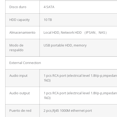
Disco duro
4 SATA
HDD capacity
10 TB
Almacenamiento
Local HDD, Network HDD （IPSAN、NAS）
Modo de
USB portable HDD, memory
respaldo
External Connection
Audio input
1 pcs RCA port (electrical level 1.8Vp-p,impeda
1kΩ)
Audio output
1 pcs RCA port (electrical level 1.8Vp-p,impeda
1kΩ)
Puerto de red
2 pcs,RJ45 1000M ethernet port