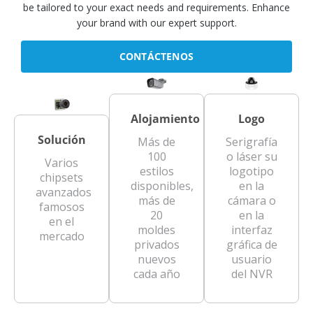
be tailored to your exact needs and requirements. Enhance
your brand with our expert support.
CONTÁCTENOS
Alojamiento
Logo
Solución
Más de
Serigrafía
100
o láser su
Varios
estilos
logotipo
chipsets
disponibles,
en la
avanzados
más de
cámara o
famosos
20
en la
en el
moldes
interfaz
mercado
privados
gráfica de
nuevos
usuario
cada año
del NVR