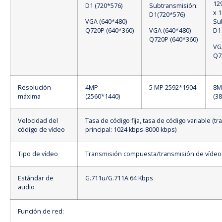
12
D1 (720*576)
Subtransmisión:
x 1
D1(720*576)
VGA (640*480)
Su
Q720P (640*360)
VGA (640*480)
D1
Q720P (640*360)
VG
Q7
Resolución
4MP
5 MP 2592*1904
8M
máxima
(2560*1440)
(3
Velocidad del
Tasa de código fija, tasa de código variable (t
código de vídeo
principal: 1024 kbps-8000 kbps)
Tipo de vídeo
Transmisión compuesta/transmisión de vídeo
Estándar de
G.711u/G.711A 64 Kbps
audio
Función de red: