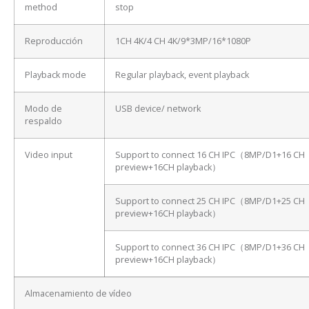
method
stop
Reproducción
1CH 4K/4 CH 4K/9*3MP/16*1080P
Playback mode
Regular playback, event playback
Modo de
USB device/ network
respaldo
Video input
Support to connect 16 CH IPC（8MP/D1+16 CH
preview+16CH playback）
Support to connect 25 CH IPC（8MP/D1+25 CH
preview+16CH playback）
Support to connect 36 CH IPC（8MP/D1+36 CH
preview+16CH playback）
Almacenamiento de vídeo