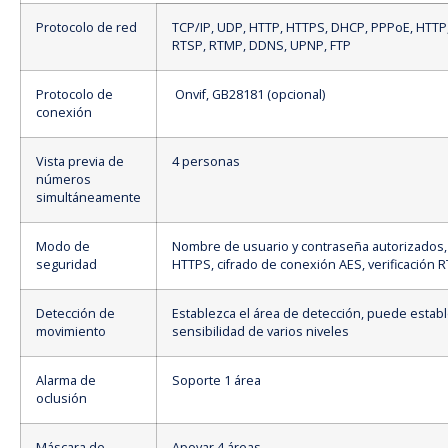
Protocolo de red
TCP/IP, UDP, HTTP, HTTPS, DHCP, PPPoE, HTTP
RTSP, RTMP, DDNS, UPNP, FTP
Protocolo de
Onvif, GB28181 (opcional)
conexión
Vista previa de
4 personas
números
simultáneamente
Modo de
Nombre de usuario y contraseña autorizados, 
seguridad
HTTPS, cifrado de conexión AES, verificación 
Detección de
Establezca el área de detección, puede estab
movimiento
sensibilidad de varios niveles
Alarma de
Soporte 1 área
oclusión
Máscara de
Apoyar 4 áreas