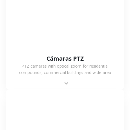
VER MÁS
Cámaras PTZ
PTZ cameras with optical zoom for residential
compounds, commercial buildings and wide-area
projects, enabling long-distance monitoring and
flexible coverage.