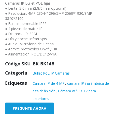
Cámaras IP Bullet POE fijas:
● Lente: 3,6 mm (2,8/6 mm opcional)
● Resolución: 4MP 2304×1296/5MP 2560*1920/8MP
3840*2160
● Bala impermeable IP66
● 4 piezas de matriz IR
● Distancia IR: 30M
● Día y noche: infrarrojos
● Audio: Micrófono de 1 canal
● Admite protocolos Onvif y HK
● Alimentación: POE/DC12V-1A
Código SKU
BK-BK14B
Categoría
Bullet PoE IP Cameras
Etiquetas
,
Cámara IP de 4 MP
cámara IP inalámbrica de
,
alta definición
Cámara wifi CCTV para
exteriores
PREGUNTE AHORA