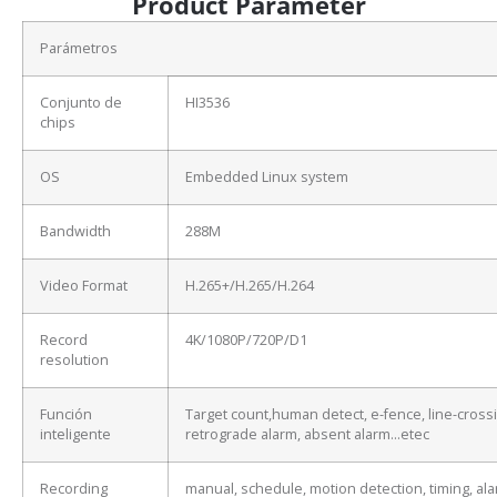
Product Parameter
Parámetros
Conjunto de
HI3536
chips
OS
Embedded Linux system
Bandwidth
288M
Video Format
H.265+/H.265/H.264
Record
4K/1080P/720P/D1
resolution
Función
Target count,human detect, e-fence, line-cross
inteligente
retrograde alarm, absent alarm…etec
Recording
manual, schedule, motion detection, timing, ala