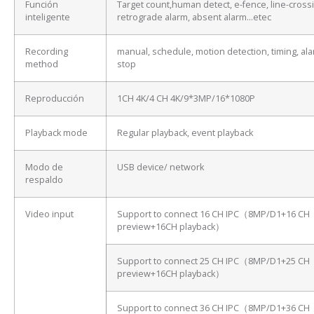
Función
Target count,human detect, e-fence, line-cross
inteligente
retrograde alarm, absent alarm…etec
Recording
manual, schedule, motion detection, timing, ala
method
stop
Reproducción
1CH 4K/4 CH 4K/9*3MP/16*1080P
Playback mode
Regular playback, event playback
Modo de
USB device/ network
respaldo
Video input
Support to connect 16 CH IPC（8MP/D1+16 CH
preview+16CH playback）
Support to connect 25 CH IPC（8MP/D1+25 CH
preview+16CH playback）
Support to connect 36 CH IPC（8MP/D1+36 CH