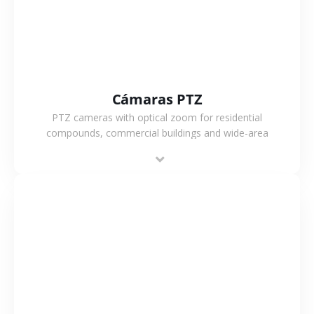
Cámaras PTZ
PTZ cameras with optical zoom for residential
compounds, commercial buildings and wide-area
projects, enabling long-distance monitoring and
flexible coverage.
VER MÁS