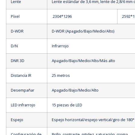
Lente
Lente estándar de 3,6 mm, lente de 2,8/6 mm 
Píxel
2304*1296
2592*1
D-WDR
D-WDR (Apagado/Bajo/Medio/Alto)
D/N
Infrarrojo
DNR 3D
Apagado/Bajo/Medio/Alto/Más alto
Distancia IR
25 metros
Desempañar
Apagado/Bajo/Medio/Alto
LED infrarrojo
15 piezas de LED
Espejo
Espejo horizontal/espejo vertical/giro de 180°
Configuración de
Brillo, contraste, nitidez, saturación, croma