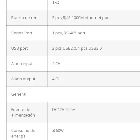
1kΩ)
Puerto de red
2 pcs,RJ45 1000M ethernet port
Series Port
1 pcs, RS-485 port
USB port
2 pcs USB2.0, 1 pcs USB3.0
Alarm input
4 CH
Alarm output
4 CH
General
Fuente de
DC12V 6.25A
alimentación
Consumo de
≦60W
energía