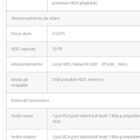
preview+16CH playback）
Almacenamiento de vídeo
Disco duro
4 SATA
HDD capacity
10 TB
Almacenamiento
Local HDD, Network HDD （IPSAN、NAS）
Modo de
USB portable HDD, memory
respaldo
External Connection
Audio input
1 pcs RCA port (electrical level 1.8Vp-p,impeda
1kΩ)
Audio output
1 pcs RCA port (electrical level 1.8Vp-p,impeda