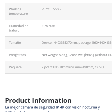
Working
-10°C ~ 55°C/
temperature
Humedad de
10%-90%
trabajo
Tamaño
Device : 440X355X70mm, package: 560X440X13
Weight/pcs
Net weight: 5.5Kg, Gross weight:6Kg (without H
Paquete
2 pcs/CTN,570mm×290mm×490mm, 12.5Kg
Product Information
La mejor cámara de seguridad IP 4K con visión nocturna y