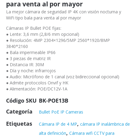
para venta al por mayor
La mejor cámara de seguridad IP 4K con visión nocturna y
WiFi tipo bala para venta al por mayor
Cámaras IP Bullet POE fijas:
● Lente: 3,6 mm (2,8/6 mm opcional)
● Resolución: 4MP 2304×1296/5MP 2560*1920/8MP
3840*2160
● Bala impermeable IP66
● 3 piezas de matriz IR
● Distancia IR: 30M
● Día y noche: infrarrojos
● Audio: Micrófono de 1 canal (voz bidireccional opcional)
● Admite protocolos Onvif y HK
● Alimentación: POE/DC12V-1A
Código SKU
BK-POE13B
Categoría
Bullet PoE IP Cameras
Etiquetas
,
Cámara IP de 4 MP
cámara IP inalámbrica de
,
alta definición
Cámara wifi CCTV para