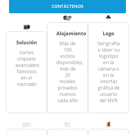
CONTÁCTENOS
Alojamiento
Logo
Solución
Más de
Serigrafía
100
o láser su
Varios
estilos
logotipo
chipsets
disponibles,
en la
avanzados
más de
cámara o
famosos
20
en la
en el
moldes
interfaz
mercado
privados
gráfica de
nuevos
usuario
cada año
del NVR