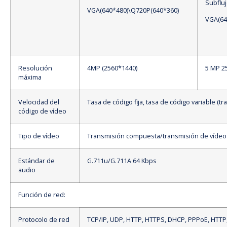
Subfluj
VGA(640*480)\Q720P(640*360)
VGA(64
Resolución
4MP (2560*1440)
5 MP 2
máxima
Velocidad del
Tasa de código fija, tasa de código variable (t
código de vídeo
Tipo de vídeo
Transmisión compuesta/transmisión de vídeo
Estándar de
G.711u/G.711A 64 Kbps
audio
Función de red:
Protocolo de red
TCP/IP, UDP, HTTP, HTTPS, DHCP, PPPoE, HTTP