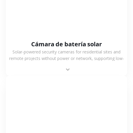
Cámara de batería solar
Solar-powered security cameras for residential sites and
remote projects without power or network, supporting low-
power operation, 4G or WiFi connection and outdoor
monitoring.
VER MÁS