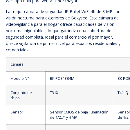
WiFi tipo bala para venta al por mayor
La mejor cámara de seguridad IP Bullet WiFi 4K de 8 MP con
visión nocturna para exteriores de Bokysee. Esta cámara de
videovigilancia para el hogar ofrece capacidades de visión
nocturna inigualables, lo que garantiza una cobertura de
seguridad completa. Ideal para el comercio al por mayor,
ofrece vigilancia de primer nivel para espacios residenciales y
comerciales.
Cámara:
Modelo N°
BK-POE13B4M
BK-PO
Conjunto de
T31X
T41LQ
chips
Sensor
Sensor CMOS de baja iluminación
Sensor
de 1/2,7″ y 4 MP
de 1/2,