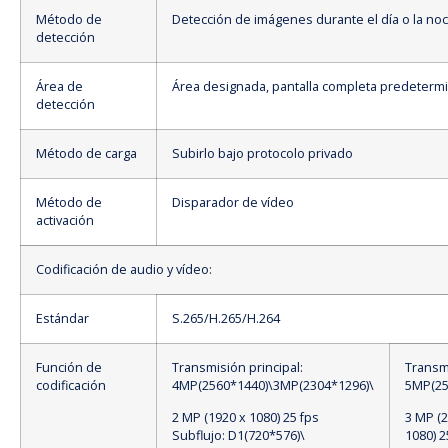
Método de
Detección de imágenes durante el día o la noc
detección
Área de
Área designada, pantalla completa predeterm
detección
Método de carga
Subirlo bajo protocolo privado
Método de
Disparador de vídeo
activación
Codificación de audio y vídeo:
Estándar
S.265/H.265/H.264
Función de
Transmisión principal:
Transmi
codificación
4MP(2560*1440)\3MP(2304*1296)\
5MP(25
2 MP (1920 x 1080) 25 fps
3 MP (2
Subflujo: D1(720*576)\
1080) 2