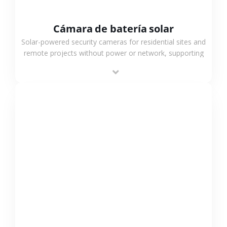
Cámara de batería solar
Solar-powered security cameras for residential sites and
remote projects without power or network, supporting
low-power operation, 4G or WiFi connection and
outdoor monitoring.
VER MÁS