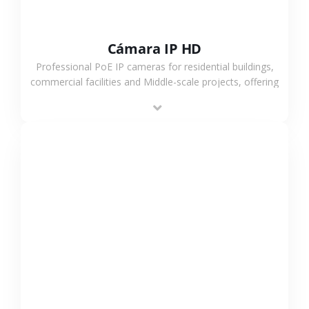
Cámara IP HD
Professional PoE IP cameras for residential buildings,
commercial facilities and Middle-scale projects, offering
stable performance, high compatibility and OEM & ODM
support.
VER MÁS