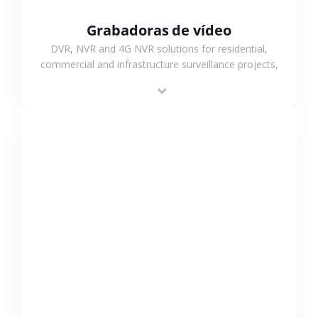
Grabadoras de vídeo
DVR, NVR and 4G NVR solutions for residential,
commercial and infrastructure surveillance projects,
supporting stable recording and system integration.
VER MÁS