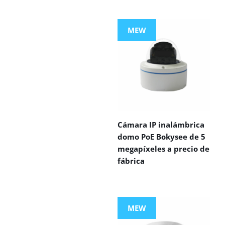
MEW
Cámara IP inalámbrica
domo PoE Bokysee de 5
megapíxeles a precio de
fábrica
MEW