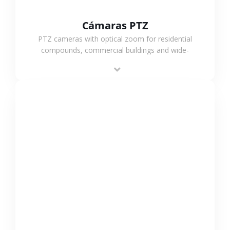
Cámaras PTZ
PTZ cameras with optical zoom for residential
compounds, commercial buildings and wide-
area projects, enabling long-distance
monitoring and flexible coverage.
VER MÁS