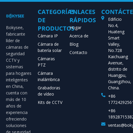
CATEGORÍAS
ENLACES
CONTÁCT
DE
RÁPIDOS
Edificio
No.4,
PRODUCTOS
Bokysee,
Hogar
Huateng
fabricante
Cámara IP
Acerca de
Smart
líder de
Cámara de
Blog
Valley,
cámaras de
batería solar
No.728
Contacto
seguridad
Kaichuang
Cámaras
CCTV y
Avenue,
PTZ
sistemas
distrito de
para hogares
Cámara
Huangpu,
inalámbrica
inteligentes
Guangzhou,
en China,
Grabadoras
China.
cuenta con
de vídeo
+86
más de 10
Kits de CCTV
1772429256
años de
+86
experiencia
1892871538
ofreciendo
ventas@bok
soluciones
de seguridad