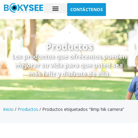
CONTÁCTENOS
Estudio de caso
Sobre nosotros
Productos
Los productos que ofrecemos pueden
mejorar su vida para que usted sea
más feliz y disfrute de ella.
Inicio
/
Productos
/ Productos etiquetados “8mp hik camera”