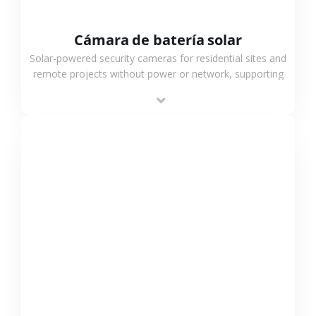
Cámara de batería solar
Solar-powered security cameras for residential sites and
remote projects without power or network, supporting
low-power operation, 4G or WiFi connection and
outdoor monitoring.
VER MÁS