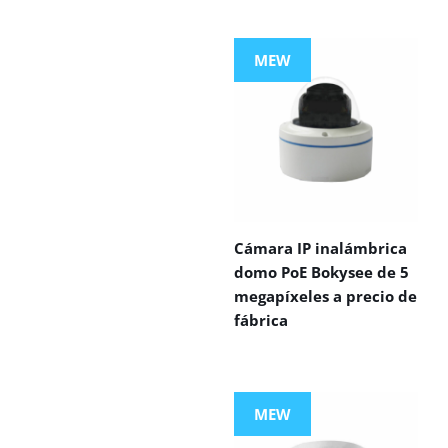
MEW
Cámara IP inalámbrica
domo PoE Bokysee de 5
megapíxeles a precio de
fábrica
MEW