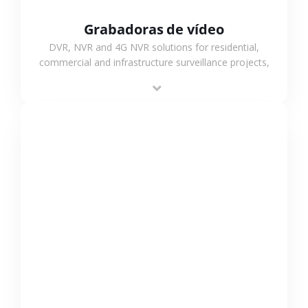
Grabadoras de vídeo
DVR, NVR and 4G NVR solutions for residential,
commercial and infrastructure surveillance projects,
supporting stable recording and system integration.
VER MÁS