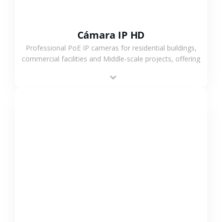
Cámara IP HD
Professional PoE IP cameras for residential buildings,
commercial facilities and Middle-scale projects, offering
stable performance, high compatibility and OEM & ODM
support.
VER MÁS