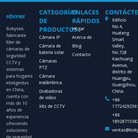
CATEGORÍAS
ENLACES
CONTÁCT
DE
RÁPIDOS
Edificio
No.4,
PRODUCTOS
Bokysee,
Hogar
Huateng
fabricante
Cámara IP
Acerca de
Smart
líder de
Cámara de
Blog
Valley,
cámaras de
batería solar
No.728
Contacto
seguridad
Kaichuang
Cámaras
CCTV y
Avenue,
PTZ
sistemas
distrito de
para hogares
Cámara
Huangpu,
inalámbrica
inteligentes
Guangzhou,
en China,
Grabadoras
China.
cuenta con
de vídeo
+86
más de 10
Kits de CCTV
1772429256
años de
+86
experiencia
1892871538
ofreciendo
ventas@bok
soluciones
de seguridad