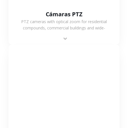
Cámaras PTZ
PTZ cameras with optical zoom for residential
compounds, commercial buildings and wide-
area projects, enabling long-distance
monitoring and flexible coverage.
VER MÁS