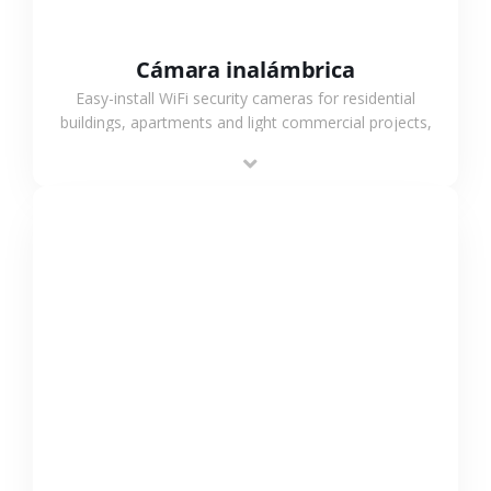
Cámara inalámbrica
Easy-install WiFi security cameras for residential
buildings, apartments and light commercial projects,
providing flexible deployment and cost-effective
surveillance solutions.
VER MÁS